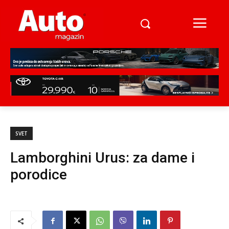
SVET
Lamborghini Urus: za dame i
porodice