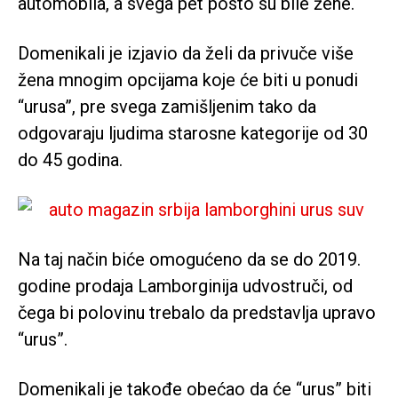
automobila, a svega pet posto su bile žene.
Domenikali je izjavio da želi da privuče više
žena mnogim opcijama koje će biti u ponudi
“urusa”, pre svega zamišljenim tako da
odgovaraju ljudima starosne kategorije od 30
do 45 godina.
Na taj način biće omogućeno da se do 2019.
godine prodaja Lamborginija udvostruči, od
čega bi polovinu trebalo da predstavlja upravo
“urus”.
Domenikali je takođe obećao da će “urus” biti