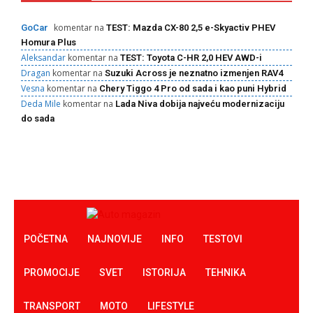
komentar na
GoCar
TEST: Mazda CX-80 2,5 e-Skyactiv PHEV
Homura Plus
Aleksandar
komentar na
TEST: Toyota C-HR 2,0 HEV AWD-i
Dragan
komentar na
Suzuki Across je neznatno izmenjen RAV4
Vesna
komentar na
Chery Tiggo 4 Pro od sada i kao puni Hybrid
Deda Mile
komentar na
Lada Niva dobija najveću modernizaciju
do sada
POČETNA
NAJNOVIJE
INFO
TESTOVI
PROMOCIJE
SVET
ISTORIJA
TEHNIKA
TRANSPORT
MOTO
LIFESTYLE