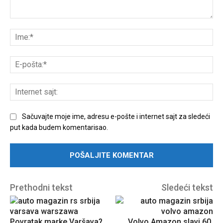
Unesite
komentar:
Ime
E-
poš
Int
sajt
Sačuvajte moje ime, adresu e-pošte i internet sajt za sledeći
put kada budem komentarisao.
Prethodni tekst
Sledeći tekst
Povratak marke Varšava?
Volvo Amazon slavi 60.