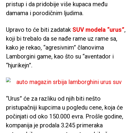
pristup i da pridobije više kupaca među
damama i porodičnim ljudima.
Upravo to će biti zadatak
SUV modela “urus”
,
koji bi trebalo da se nađe rame uz rame sa,
kako je rekao, “agresivnim” članovima
Lamborgini game, kao što su “aventador i
“hjurikejn”.
“Urus” će za razliku od njih biti nešto
pristupačniji kupcima u pogledu cene, koja će
počinjati od oko 150.000 evra. Prošle godine,
kompanija je prodala 3.245 primeraka