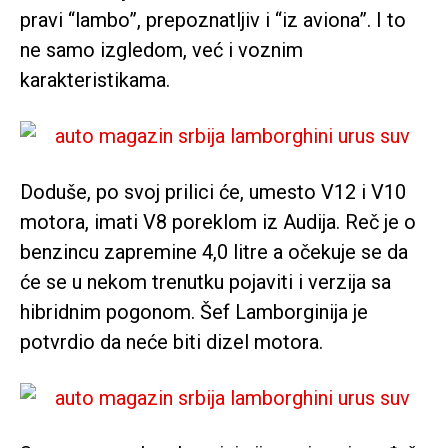
pravi “lambo”, prepoznatljiv i “iz aviona”. I to
ne samo izgledom, već i voznim
karakteristikama.
Doduše, po svoj prilici će, umesto V12 i V10
motora, imati V8 poreklom iz Audija. Reč je o
benzincu zapremine 4,0 litre a očekuje se da
će se u nekom trenutku pojaviti i verzija sa
hibridnim pogonom. Šef Lamborginija je
potvrdio da neće biti dizel motora.