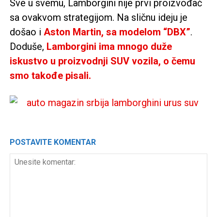
Sve u svemu, Lamborgini nije prvi proizvođač
sa ovakvom strategijom. Na sličnu ideju je
došao i
Aston Martin, sa modelom “DBX”
.
Doduše,
Lamborgini ima mnogo duže
iskustvo u proizvodnji SUV vozila, o čemu
smo takođe pisali.
POSTAVITE KOMENTAR