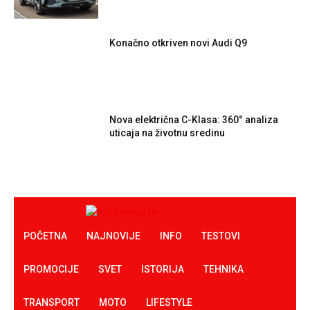
Konačno otkriven novi Audi Q9
Nova električna C-Klasa: 360° analiza
uticaja na životnu sredinu
POČETNA
NAJNOVIJE
INFO
TESTOVI
PROMOCIJE
SVET
ISTORIJA
TEHNIKA
TRANSPORT
MOTO
LIFESTYLE