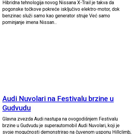
Hibridna tehnologija novog Nissana X-Trail je takva da
pogonske točkove pokreće isključivo elektro-motor, dok
benzinac služi samo kao generator struje Već samo
pominjanje imena Nissan...
Audi Nuvolari na Festivalu brzine u
Gudvudu
Glavna zvezda Audi nastupa na ovogodišnjem Festivalu
brzine u Gudvudu je superautomobil Audi Nuvolari, koji je
svoje mogućnosti demonstrirao na čuvenom usponu Hillclimb,