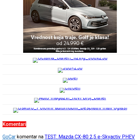
Komentari
GoCar
komentar na
TEST: Mazda CX-80 2,5 e-Skyactiv PHEV