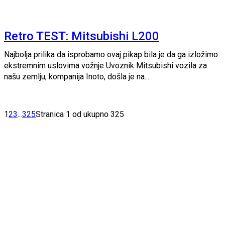
Retro TEST: Mitsubishi L200
Najbolja prilika da isprobamo ovaj pikap bila je da ga izložimo
ekstremnim uslovima vožnje Uvoznik Mitsubishi vozila za
našu zemlju, kompanija Inoto, došla je na...
1
2
3
...
325
Stranica 1 od ukupno 325