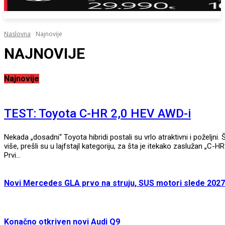
Naslovna
Najnovije
NAJNOVIJE
Najnovije
TEST: Toyota C-HR 2,0 HEV AWD-i
Nekada „dosadni“ Toyota hibridi postali su vrlo atraktivni i poželjni. 
više, prešli su u lajfstajl kategoriju, za šta je itekako zaslužan „C-HR
Prvi...
Novi Mercedes GLA prvo na struju, SUS motori slede 2027
Konačno otkriven novi Audi Q9