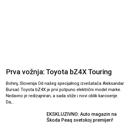
Prva vožnja: Toyota bZ4X Touring
Bohinj, Slovenija Od našeg specijalnog izvešatača Aleksandar
Bursać Toyota bZ4X je prvi potpuno električni model marke.
Nedavno je redizajniran, a sada stiže i novi oblik karoserije.
Da,...
EKSKLUZIVNO: Auto magazin na
Škoda Peaq svetskoj premijeri!