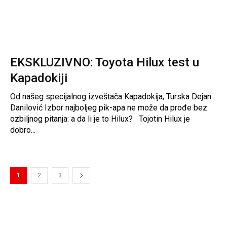
EKSKLUZIVNO: Toyota Hilux test u
Kapadokiji
Od našeg specijalnog izveštača Kapadokija, Turska Dejan
Danilović Izbor najboljeg pik-apa ne može da prođe bez
ozbiljnog pitanja: a da li je to Hilux? Tojotin Hilux je
dobro...
1
2
3