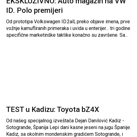
EKSKLUZIVNO: Auto magazin na VW
ID. Polo premijeri
Od prototipa Volkswagen ID.2all, preko objave imena, prve
vožnje kamufliranih primeraka i uvida u enterijer… tri godine
specifične marketinške taktike konačno su završene. Sa...
TEST u Kadizu: Toyota bZ4X
Od našeg specijalnog izveštača Dejan Danilović Kadiz -
Sotogrande, Španija Lepi dani kasne jeseni na jugu Španije.
Kadiz, sa okolnim mondenskim gradićem Sotogrande, i