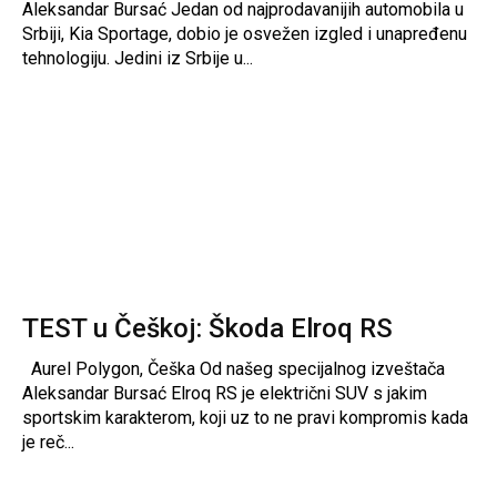
Aleksandar Bursać Jedan od najprodavanijih automobila u
Srbiji, Kia Sportage, dobio je osvežen izgled i unapređenu
tehnologiju. Jedini iz Srbije u...
TEST u Češkoj: Škoda Elroq RS
Aurel Polygon, Češka Od našeg specijalnog izveštača
Aleksandar Bursać Elroq RS je električni SUV s jakim
sportskim karakterom, koji uz to ne pravi kompromis kada
je reč...