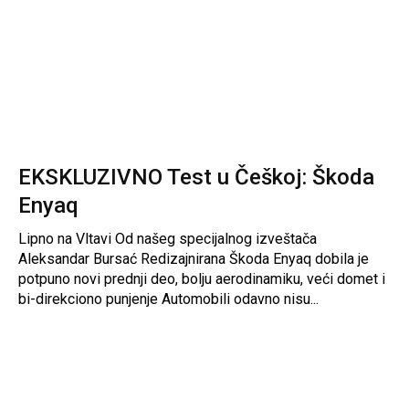
EKSKLUZIVNO Test u Češkoj: Škoda
Enyaq
Lipno na Vltavi Od našeg specijalnog izveštača
Aleksandar Bursać Redizajnirana Škoda Enyaq dobila je
potpuno novi prednji deo, bolju aerodinamiku, veći domet i
bi-direkciono punjenje Automobili odavno nisu...