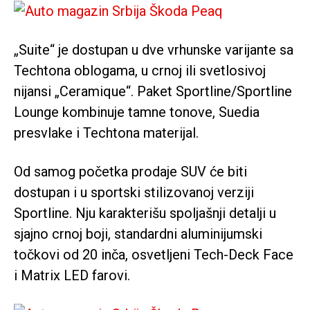
„Suite“ je dostupan u dve vrhunske varijante sa
Techtona oblogama, u crnoj ili svetlosivoj
nijansi „Ceramique“. Paket Sportline/Sportline
Lounge kombinuje tamne tonove, Suedia
presvlake i Techtona materijal.
Od samog početka prodaje SUV će biti
dostupan i u sportski stilizovanoj verziji
Sportline. Nju karakterišu spoljašnji detalji u
sjajno crnoj boji, standardni aluminijumski
točkovi od 20 inča, osvetljeni Tech-Deck Face
i Matrix LED farovi.