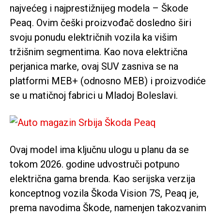
najvećeg i najprestižnijeg modela – Škode
Peaq. Ovim češki proizvođač dosledno širi
svoju ponudu električnih vozila ka višim
tržišnim segmentima. Kao nova električna
perjanica marke, ovaj SUV zasniva se na
platformi MEB+ (odnosno MEB) i proizvodiće
se u matičnoj fabrici u Mladoj Boleslavi.
Ovaj model ima ključnu ulogu u planu da se
tokom 2026. godine udvostruči potpuno
električna gama brenda. Kao serijska verzija
konceptnog vozila Škoda Vision 7S, Peaq je,
prema navodima Škode, namenjen takozvanim