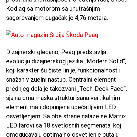
Kodiaq sa motorom sa unutrašnjim
sagorevanjem dugačak je 4,76 metara.
Dizajnerski gledano, Peaq predstavlja
evoluciju dizajnerskog jezika „Modern Solid“,
koji karakterišu čiste linije, funkcionalnost i
snažan vizuelni nastup. Centralni element
prednjeg dela je takozvani „Tech-Deck Face“,
sjajna crna maska strukturisana vertikalnim
elementima i dopunjena upečatljivim LED
osvetljenjem. Sa obe strane nalaze se Matrix
LED farovi sa 18 svetlosnih segmenata, koji
omogućavaju optimalno osvetljenje puta u