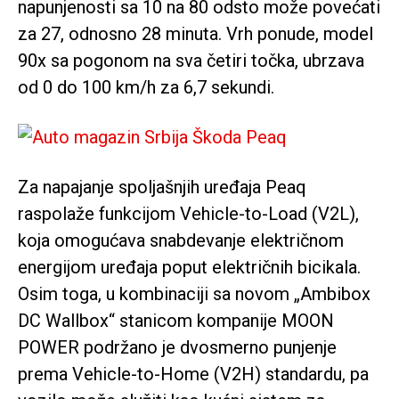
napunjenosti sa 10 na 80 odsto može povećati
za 27, odnosno 28 minuta. Vrh ponude, model
90x sa pogonom na sva četiri točka, ubrzava
od 0 do 100 km/h za 6,7 sekundi.
Za napajanje spoljašnjih uređaja Peaq
raspolaže funkcijom Vehicle-to-Load (V2L),
koja omogućava snabdevanje električnom
energijom uređaja poput električnih bicikala.
Osim toga, u kombinaciji sa novom „Ambibox
DC Wallbox“ stanicom kompanije MOON
POWER podržano je dvosmerno punjenje
prema Vehicle-to-Home (V2H) standardu, pa