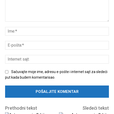
Unesite
komentar:
Ime
E-
poš
Int
sajt
Sačuvajte moje ime, adresu e-pošte i internet sajt za sledeći
put kada budem komentarisao.
Prethodni tekst
Sledeći tekst