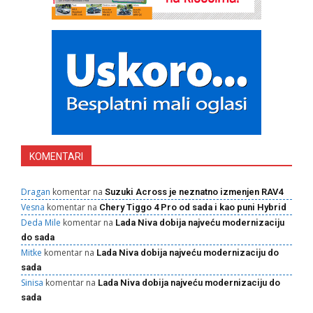
KOMENTARI
Dragan
komentar na
Suzuki Across je neznatno izmenjen RAV4
Vesna
komentar na
Chery Tiggo 4 Pro od sada i kao puni Hybrid
Deda Mile
komentar na
Lada Niva dobija najveću modernizaciju
do sada
Mitke
komentar na
Lada Niva dobija najveću modernizaciju do
sada
Sinisa
komentar na
Lada Niva dobija najveću modernizaciju do
sada