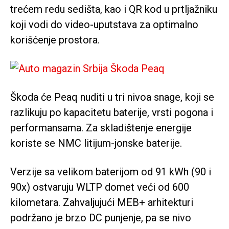
trećem redu sedišta, kao i QR kod u prtljažniku
koji vodi do video-uputstava za optimalno
korišćenje prostora.
Škoda će Peaq nuditi u tri nivoa snage, koji se
razlikuju po kapacitetu baterije, vrsti pogona i
performansama. Za skladištenje energije
koriste se NMC litijum-jonske baterije.
Verzije sa velikom baterijom od 91 kWh (90 i
90x) ostvaruju WLTP domet veći od 600
kilometara. Zahvaljujući MEB+ arhitekturi
podržano je brzo DC punjenje, pa se nivo