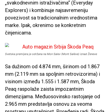
„svakodnevnim istraživačima“ (Everyday
Explorers) i kombinuje najsavremeniju
povezivost sa tradicionalnim vrednostima
marke. Ipak, okrenimo se konkretnim
činjenicama.
Svetska premijera je održana na Mon Salev (Mont Salève) iznad Ženeve
Sa dužinom od 4.874 mm, širinom od 1.867
mm (2.119 mm sa spoljnim retrovizorima) i
visinom između 1.555 i 1.587 mm, Škoda
Peaq raspolaže zaista impozantnim
dimenzijama. Međuosovinsko rastojanje od
2.965 mm predstavlja osnovu za veoma
prostranu unutrašnjost. Poređenja radi, Škoda