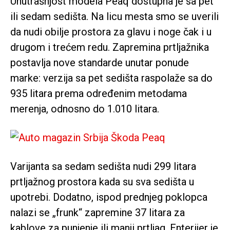
Unutrašnjost modela Peaq dostupna je sa pet
ili sedam sedišta. Na licu mesta smo se uverili
da nudi obilje prostora za glavu i noge čak i u
drugom i trećem redu. Zapremina prtljažnika
postavlja nove standarde unutar ponude
marke: verzija sa pet sedišta raspolaže sa do
935 litara prema određenim metodama
merenja, odnosno do 1.010 litara.
Varijanta sa sedam sedišta nudi 299 litara
prtljažnog prostora kada su sva sedišta u
upotrebi. Dodatno, ispod prednjeg poklopca
nalazi se „frunk“ zapremine 37 litara za
kablove za punjenje ili manji prtljag. Enterijer je