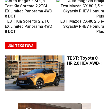
TEST: Kia Sorento 2,2 TCi
TEST: Mazda CX-80 2,5 e-
EX Limited Panorama 4WD
Skyactiv PHEV Homura
8 DCT
Plus
JOŠ TEKSTOVA
TEST: Toyota C-
HR 2,0 HEV AWD-i