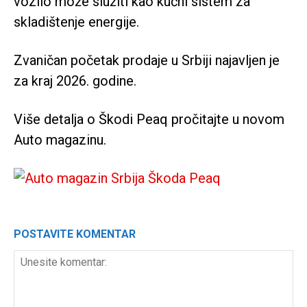
vozilo može služiti kao kućni sistem za
skladištenje energije.
Zvaničan početak prodaje u Srbiji najavljen je
za kraj 2026. godine.
Više detalja o Škodi Peaq pročitajte u novom
Auto magazinu.
POSTAVITE KOMENTAR