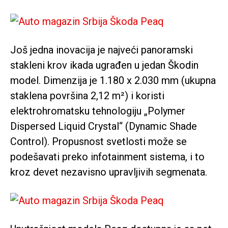
Još jedna inovacija je najveći panoramski
stakleni krov ikada ugrađen u jedan Škodin
model. Dimenzija je 1.180 x 2.030 mm (ukupna
staklena površina 2,12 m²) i koristi
elektrohromatsku tehnologiju „Polymer
Dispersed Liquid Crystal“ (Dynamic Shade
Control). Propusnost svetlosti može se
podešavati preko infotainment sistema, i to
kroz devet nezavisno upravljivih segmenata.