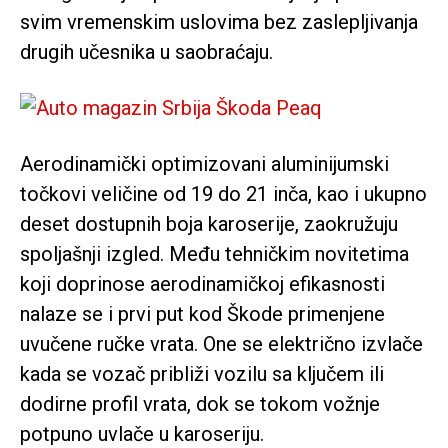
svim vremenskim uslovima bez zaslepljivanja
drugih učesnika u saobraćaju.
Aerodinamički optimizovani aluminijumski
točkovi veličine od 19 do 21 inča, kao i ukupno
deset dostupnih boja karoserije, zaokružuju
spoljašnji izgled. Među tehničkim novitetima
koji doprinose aerodinamičkoj efikasnosti
nalaze se i prvi put kod Škode primenjene
uvučene ručke vrata. One se električno izvlače
kada se vozač približi vozilu sa ključem ili
dodirne profil vrata, dok se tokom vožnje
potpuno uvlače u karoseriju.