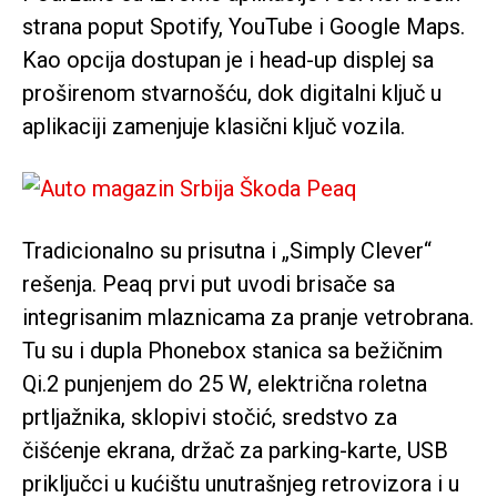
strana poput Spotify, YouTube i Google Maps.
Kao opcija dostupan je i head-up displej sa
proširenom stvarnošću, dok digitalni ključ u
aplikaciji zamenjuje klasični ključ vozila.
Tradicionalno su prisutna i „Simply Clever“
rešenja. Peaq prvi put uvodi brisače sa
integrisanim mlaznicama za pranje vetrobrana.
Tu su i dupla Phonebox stanica sa bežičnim
Qi.2 punjenjem do 25 W, električna roletna
prtljažnika, sklopivi stočić, sredstvo za
čišćenje ekrana, držač za parking-karte, USB
priključci u kućištu unutrašnjeg retrovizora i u