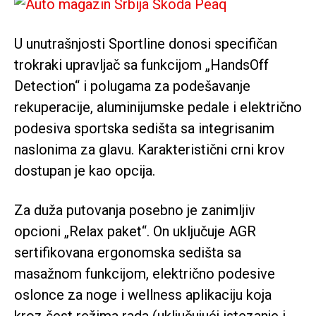
U unutrašnjosti Sportline donosi specifičan
trokraki upravljač sa funkcijom „HandsOff
Detection“ i polugama za podešavanje
rekuperacije, aluminijumske pedale i električno
podesiva sportska sedišta sa integrisanim
naslonima za glavu. Karakteristični crni krov
dostupan je kao opcija.
Za duža putovanja posebno je zanimljiv
opcioni „Relax paket“. On uključuje AGR
sertifikovana ergonomska sedišta sa
masažnom funkcijom, električno podesive
oslonce za noge i wellness aplikaciju koja
kroz šest režima rada (uključujući istezanje i