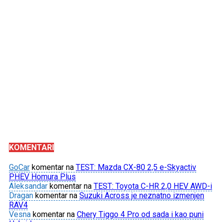
KOMENTARI
GoCar
komentar na
TEST: Mazda CX-80 2,5 e-Skyactiv
PHEV Homura Plus
Aleksandar
komentar na
TEST: Toyota C-HR 2,0 HEV AWD-i
Dragan
komentar na
Suzuki Across je neznatno izmenjen
RAV4
Vesna
komentar na
Chery Tiggo 4 Pro od sada i kao puni