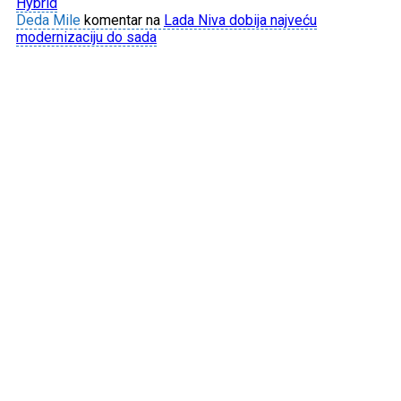
Hybrid
Deda Mile
komentar na
Lada Niva dobija najveću
modernizaciju do sada