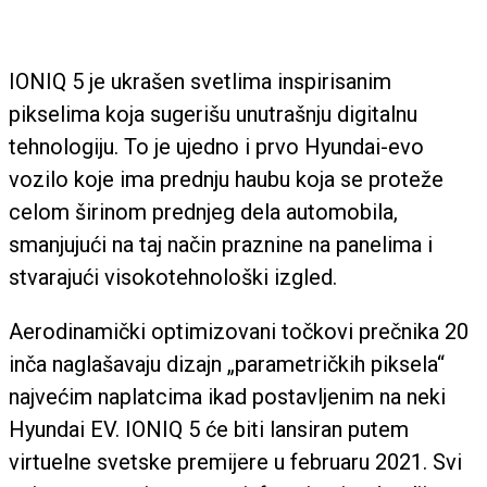
IONIQ 5 je ukrašen svetlima inspirisanim
pikselima koja sugerišu unutrašnju digitalnu
tehnologiju. To je ujedno i prvo Hyundai-evo
vozilo koje ima prednju haubu koja se proteže
celom širinom prednjeg dela automobila,
smanjujući na taj način praznine na panelima i
stvarajući visokotehnološki izgled.
Aerodinamički optimizovani točkovi prečnika 20
inča naglašavaju dizajn „parametričkih piksela“
najvećim naplatcima ikad postavljenim na neki
Hyundai EV. IONIQ 5 će biti lansiran putem
virtuelne svetske premijere u februaru 2021. Svi