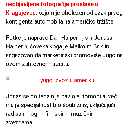
neobjavljene fotografije proslave u
Kragujevcu
, kojom je obeležen odlazak prvog
kontigenta automobila na američko tržište.
Fotke je napravo Dan Halperin, sin Jonasa
Halperin, čoveka koga je Malkolm Briklin
angažovao da marketinški promoviše Jugo na
ovom zahtevnom tržištu.
Jonas se do tada nije bavio automobila, već
mu je specijalnost bio šoubiznis, uključujućii
rad sa mnogim filmskim i muzičkim
zvezdama.