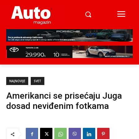
NAJNOVIJE
SVET
Amerikanci se prisećaju Juga
dosad neviđenim fotkama