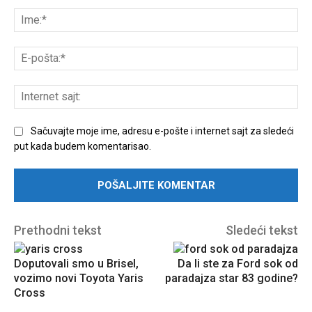
komentar:
Ime
E-
poš
Int
sajt
Sačuvajte moje ime, adresu e-pošte i internet sajt za sledeći
put kada budem komentarisao.
Prethodni tekst
Sledeći tekst
Doputovali smo u Brisel,
Da li ste za Ford sok od
vozimo novi Toyota Yaris
paradajza star 83 godine?
Cross