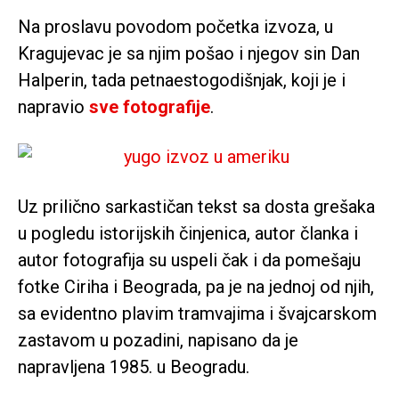
Na proslavu povodom početka izvoza, u
Kragujevac je sa njim pošao i njegov sin Dan
Halperin, tada petnaestogodišnjak, koji je i
napravio
sve fotografije
.
Uz prilično sarkastičan tekst sa dosta grešaka
u pogledu istorijskih činjenica, autor članka i
autor fotografija su uspeli čak i da pomešaju
fotke Ciriha i Beograda, pa je na jednoj od njih,
sa evidentno plavim tramvajima i švajcarskom
zastavom u pozadini, napisano da je
napravljena 1985. u Beogradu.