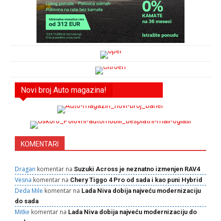
Novi broj Auto magazina!
KOMENTARI
Dragan
komentar na
Suzuki Across je neznatno izmenjen RAV4
Vesna
komentar na
Chery Tiggo 4 Pro od sada i kao puni Hybrid
Deda Mile
komentar na
Lada Niva dobija najveću modernizaciju
do sada
Mitke
komentar na
Lada Niva dobija najveću modernizaciju do