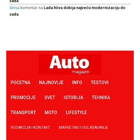
sada
Sinisa
komentar na
Lada Niva dobija najveću modernizaciju do
sada
POČETNA
NAJNOVIJE
INFO
TESTOVI
PROMOCIJE
SVET
ISTORIJA
TEHNIKA
TRANSPORT
MOTO
LIFESTYLE
REDAKCIJA I KONTAKT
MARKETING I OGLAŠAVANJE