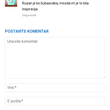
Ruzan je ko bubasvaba, mozda im je to bila
inspiracija.
Odgovorite
POSTAVITE KOMENTAR
Unesite
komentar:
Ime
E-
poš