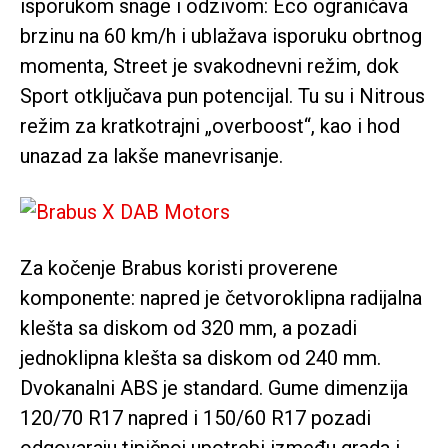
isporukom snage i odzivom: Eco ograničava
brzinu na 60 km/h i ublažava isporuku obrtnog
momenta, Street je svakodnevni režim, dok
Sport otključava pun potencijal. Tu su i Nitrous
režim za kratkotrajni „overboost“, kao i hod
unazad za lakše manevrisanje.
Za kočenje Brabus koristi proverene
komponente: napred je četvoroklipna radijalna
klešta sa diskom od 320 mm, a pozadi
jednoklipna klešta sa diskom od 240 mm.
Dvokanalni ABS je standard. Gume dimenzija
120/70 R17 napred i 150/60 R17 pozadi
odgovaraju tipičnoj upotrebi između grada i