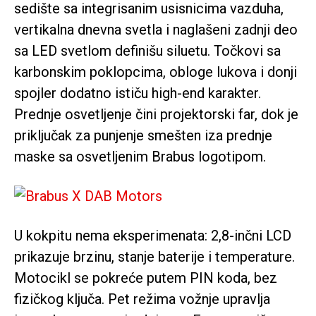
sedište sa integrisanim usisnicima vazduha,
vertikalna dnevna svetla i naglašeni zadnji deo
sa LED svetlom definišu siluetu. Točkovi sa
karbonskim poklopcima, obloge lukova i donji
spojler dodatno ističu high-end karakter.
Prednje osvetljenje čini projektorski far, dok je
priključak za punjenje smešten iza prednje
maske sa osvetljenim Brabus logotipom.
U kokpitu nema eksperimenata: 2,8-inčni LCD
prikazuje brzinu, stanje baterije i temperature.
Motocikl se pokreće putem PIN koda, bez
fizičkog ključa. Pet režima vožnje upravlja