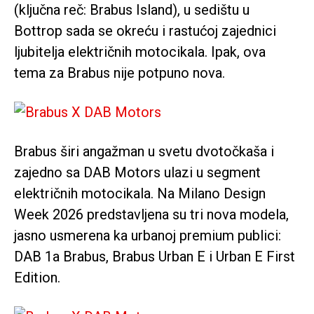
(ključna reč: Brabus Island), u sedištu u
Bottrop
sada se okreću i rastućoj zajednici
ljubitelja električnih motocikala. Ipak, ova
tema za Brabus nije potpuno nova.
Brabus širi angažman u svetu dvotočkaša i
zajedno sa
DAB Motors
ulazi u segment
električnih motocikala. Na
Milano Design
Week 2026
predstavljena su tri nova modela,
jasno usmerena ka urbanoj premium publici:
DAB 1a Brabus, Brabus Urban E i Urban E First
Edition.