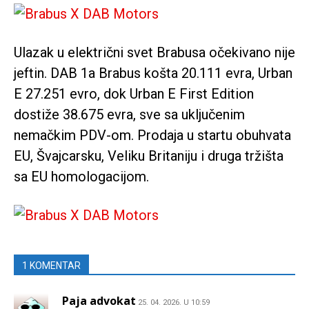
Ulazak u električni svet Brabusa očekivano nije
jeftin. DAB 1a Brabus košta 20.111 evra, Urban
E 27.251 evro, dok Urban E First Edition
dostiže 38.675 evra, sve sa uključenim
nemačkim PDV-om. Prodaja u startu obuhvata
EU, Švajcarsku, Veliku Britaniju i druga tržišta
sa EU homologacijom.
1 KOMENTAR
Paja advokat
25. 04. 2026. U 10:59