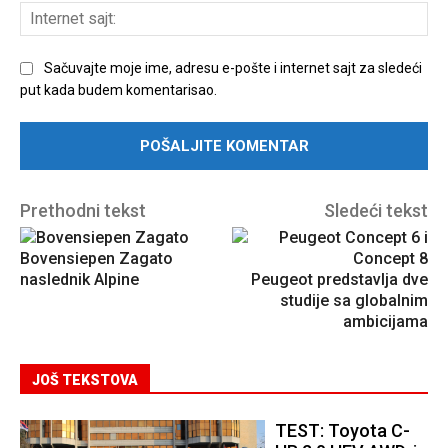
Int
sajt
Sačuvajte moje ime, adresu e-pošte i internet sajt za sledeći
put kada budem komentarisao.
Prethodni tekst
Sledeći tekst
Bovensiepen Zagato
naslednik Alpine
Peugeot predstavlja dve
studije sa globalnim
ambicijama
JOŠ TEKSTOVA
TEST: Toyota C-