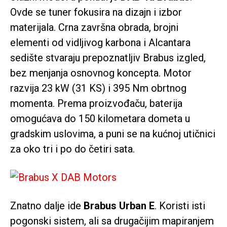
Ovde se tuner fokusira na dizajn i izbor
materijala. Crna završna obrada, brojni
elementi od vidljivog karbona i Alcantara
sedište stvaraju prepoznatljiv Brabus izgled,
bez menjanja osnovnog koncepta. Motor
razvija 23 kW (31 KS) i 395 Nm obrtnog
momenta. Prema proizvođaču, baterija
omogućava do 150 kilometara dometa u
gradskim uslovima, a puni se na kućnoj utičnici
za oko tri i po do četiri sata.
Znatno dalje ide
Brabus Urban E
. Koristi isti
pogonski sistem, ali sa drugačijim mapiranjem