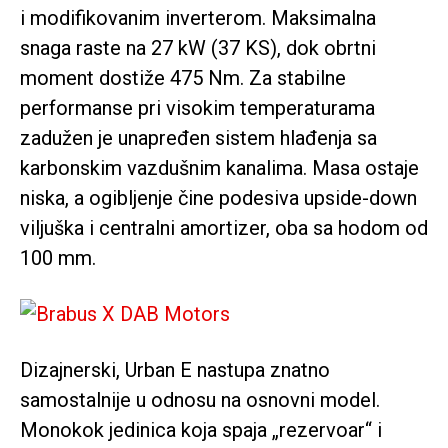
i modifikovanim inverterom. Maksimalna
snaga raste na 27 kW (37 KS), dok obrtni
moment dostiže 475 Nm. Za stabilne
performanse pri visokim temperaturama
zadužen je unapređen sistem hlađenja sa
karbonskim vazdušnim kanalima. Masa ostaje
niska, a ogibljenje čine podesiva upside-down
viljuška i centralni amortizer, oba sa hodom od
100 mm.
Dizajnerski, Urban E nastupa znatno
samostalnije u odnosu na osnovni model.
Monokok jedinica koja spaja „rezervoar“ i