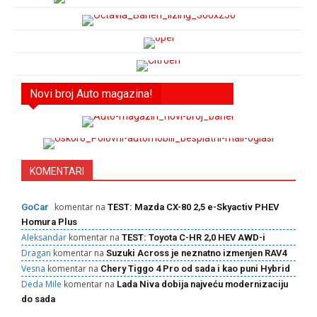
Novi broj Auto magazina!
KOMENTARI
komentar na
GoCar
TEST: Mazda CX-80 2,5 e-Skyactiv PHEV
Homura Plus
Aleksandar
komentar na
TEST: Toyota C-HR 2,0 HEV AWD-i
Dragan
komentar na
Suzuki Across je neznatno izmenjen RAV4
Vesna
komentar na
Chery Tiggo 4 Pro od sada i kao puni Hybrid
Deda Mile
komentar na
Lada Niva dobija najveću modernizaciju
do sada