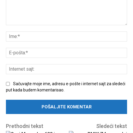
Unesite
komentar:
Ime
E-
poš
Int
sajt
Sačuvajte moje ime, adresu e-pošte i internet sajt za sledeći
put kada budem komentarisao.
Prethodni tekst
Sledeći tekst