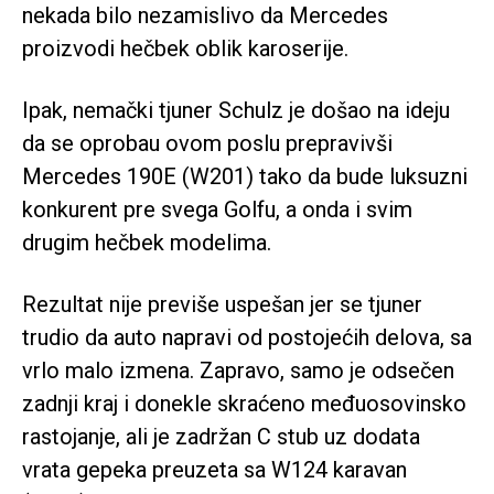
nekada bilo nezamislivo da Mercedes
proizvodi hečbek oblik karoserije.
Ipak, nemački tjuner Schulz je došao na ideju
da se oprobau ovom poslu prepravivši
Mercedes 190E (W201) tako da bude luksuzni
konkurent pre svega Golfu, a onda i svim
drugim hečbek modelima.
Rezultat nije previše uspešan jer se tjuner
trudio da auto napravi od postojećih delova, sa
vrlo malo izmena. Zapravo, samo je odsečen
zadnji kraj i donekle skraćeno međuosovinsko
rastojanje, ali je zadržan C stub uz dodata
vrata gepeka preuzeta sa W124 karavan