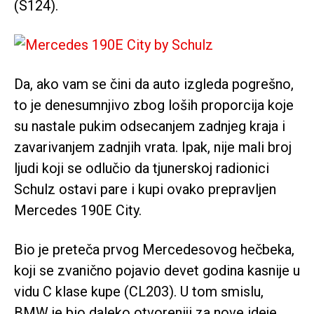
(S124).
Da, ako vam se čini da auto izgleda pogrešno,
to je denesumnjivo zbog loših proporcija koje
su nastale pukim odsecanjem zadnjeg kraja i
zavarivanjem zadnjih vrata. Ipak, nije mali broj
ljudi koji se odlučio da tjunerskoj radionici
Schulz ostavi pare i kupi ovako prepravljen
Mercedes 190E City.
Bio je preteča prvog Mercedesovog hečbeka,
koji se zvanično pojavio devet godina kasnije u
vidu C klase kupe (CL203). U tom smislu,
BMW je bio daleko otvoreniji za nove ideje,