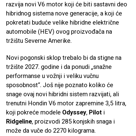
razvija novi V6 motor koji će biti sastavni deo
hibridnog sistema nove generacije, a koji će
pokretati buduće velike hibridne električne
automobile (HEV) ovog proizvođača na
tržištu Severne Amerike.
Novi pogonski sklop trebalo bi da stigne na
tržište 2027. godine i da ponudi „snažne
performanse u vožnji i veliku vučnu
sposobnost“. Još nije poznato koliko će
snage ovaj novi hibridni sistem razvijati, ali
trenutni Hondin V6 motor zapremine 3,5 litra,
koji pokreće modele
Odyssey
,
Pilot
i
Ridgeline
, proizvodi 285 konjskih snaga i
može da vuče do 2270 kilograma.