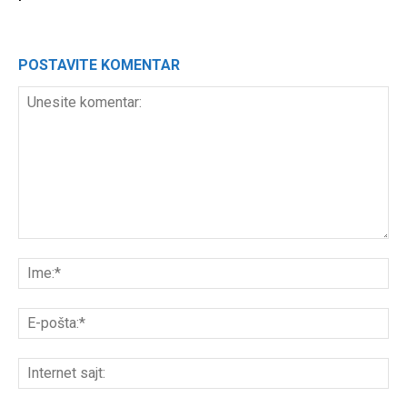
POSTAVITE KOMENTAR
Unesite
komentar:
Ime
E-
poš
Int
sajt