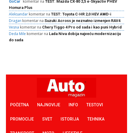
komentar na
GoCar
TEST: Mazda CX-80 2,5 e-Skyactiv PHEV
Homura Plus
Aleksandar
komentar na
TEST: Toyota C-HR 2,0 HEV AWD-i
Dragan
komentar na
Suzuki Across je neznatno izmenjen RAV4
Vesna
komentar na
Chery Tiggo 4 Pro od sada i kao puni Hybrid
Deda Mile
komentar na
Lada Niva dobija najveću modernizaciju
do sada
POČETNA
NAJNOVIJE
INFO
TESTOVI
PROMOCIJE
SVET
ISTORIJA
TEHNIKA