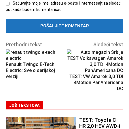
Sačuvajte moje ime, adresu e-pošte i internet sajt za sledeći
put kada budem komentarisao.
Prethodni tekst
Sledeći tekst
Renault Twingo E-Tech
Electric: Sve o serijskoj
verziji
TEST: VW Amarok 3,0 TDI
4Motion PanAmericana
DC
JOŠ TEKSTOVA
TEST: Toyota C-
HR 2,0 HEV AWD-i