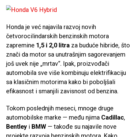
Honda je već najavila razvoj novih
četvorocilindarskih benzinskih motora
zapremine
1,5 i 2,0 litra
za buduće hibride, što
znači da motor sa unutrašnjim sagorevanjem
još uvek nije „mrtav“. Ipak, proizvođači
automobila sve više kombinuju elektrifikaciju
sa klasičnim motorima kako bi poboljšali
efikasnost i smanjili zavisnost od benzina.
Tokom poslednjih meseci, mnoge druge
automobilske marke — među njima
Cadillac
,
Bentley
i
BMW
— takođe su najavile nove
projekte razvoja benzinskih motora. Kako