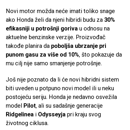
Novi motor možda neće imati toliko snage
ako Honda želi da njeni hibridi budu za
30%
efikasniji u potrošnji goriva
u odnosu na
aktuelne benzinske verzije. Proizvođač
takođe planira da
poboljša ubrzanje pri
punom gasu za više od 10%
, što pokazuje da
mu cilj nije samo smanjenje potrošnje.
Još nije poznato da li će novi hibridni sistem
biti uveden u potpuno novi model ili u neku
postojeću seriju. Honda je nedavno osvežila
model
Pilot
, ali su sadašnje generacije
Ridgelinea
i
Odysseyja
pri kraju svog
životnog ciklusa.