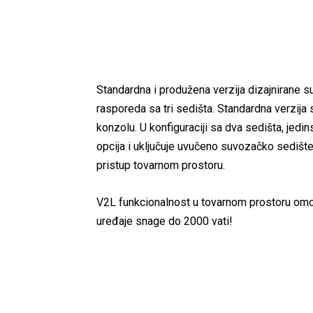
Standardna i produžena verzija dizajnirane s
rasporeda sa tri sedišta. Standardna verzija
konzolu. U konfiguraciji sa dva sedišta, jed
opcija i uključuje uvučeno suvozačko sedište
pristup tovarnom prostoru.
V2L funkcionalnost u tovarnom prostoru omogu
uređaje snage do 2000 vati!