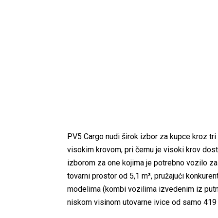
PV5 Cargo nudi širok izbor za kupce kroz tri 
visokim krovom, pri čemu je visoki krov dostu
izborom za one kojima je potrebno vozilo z
tovarni prostor od 5,1 m³, pružajući konkure
modelima (kombi vozilima izvedenim iz putni
niskom visinom utovarne ivice od samo 419 