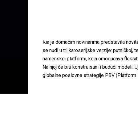
Kia je domaćim novinarima predstavila novite
se nudi u tri karoserijske verzije: putničkoj,
namenskoj platformi, koja omogućava fleksibiln
Na njoj će biti konstruisani i budući modeli. U
globalne poslovne strategije PBV (Platform 