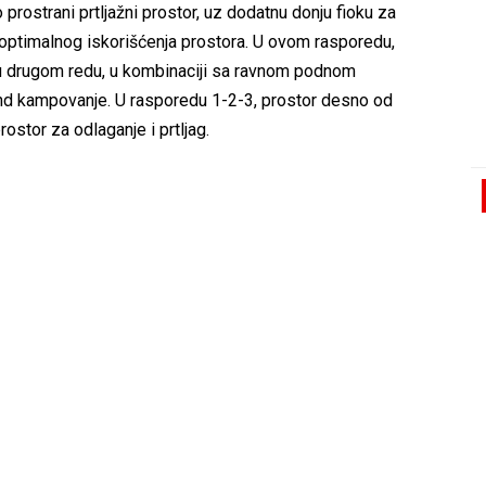
 prostrani prtljažni prostor, uz dodatnu donju fioku za
i optimalnog iskorišćenja prostora. U ovom rasporedu,
 u drugom redu, u kombinaciji sa ravnom podnom
end kampovanje. U rasporedu 1-2-3, prostor desno od
stor za odlaganje i prtljag.