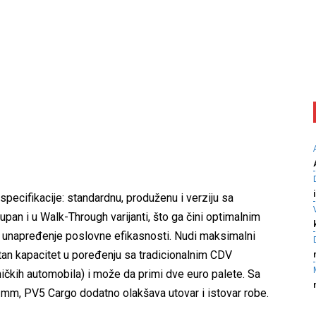
specifikacije: standardnu, produženu i verziju sa
pan i u Walk-Through varijanti, što ga čini optimalnim
a unapređenje poslovne efikasnosti. Nudi maksimalni
ntan kapacitet u poređenju sa tradicionalnim CDV
čkih automobila) i može da primi dve euro palete. Sa
mm, PV5 Cargo dodatno olakšava utovar i istovar robe.