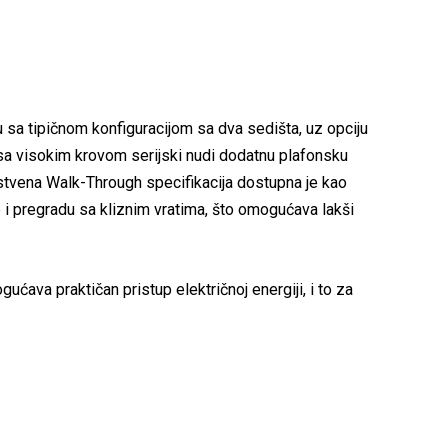
u sa tipičnom konfiguracijom sa dva sedišta, uz opciju
 sa visokim krovom serijski nudi dodatnu plafonsku
instvena Walk-Through specifikacija dostupna je kao
 i pregradu sa kliznim vratima, što omogućava lakši
ćava praktičan pristup električnoj energiji, i to za