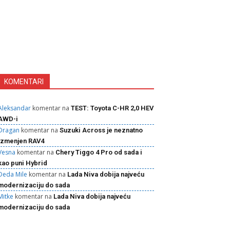
KOMENTARI
Aleksandar
komentar na
TEST: Toyota C-HR 2,0 HEV
AWD-i
Dragan
komentar na
Suzuki Across je neznatno
izmenjen RAV4
Vesna
komentar na
Chery Tiggo 4 Pro od sada i
kao puni Hybrid
Deda Mile
komentar na
Lada Niva dobija najveću
modernizaciju do sada
Mitke
komentar na
Lada Niva dobija najveću
modernizaciju do sada