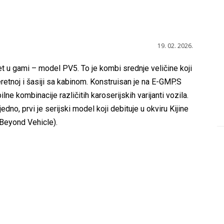
19. 02. 2026.
t u gami – model PV5. To je kombi srednje veličine koji
 teretnoj i šasiji sa kabinom. Konstruisan je na E-GMP.S
e kombinacije različitih karoserijskih varijanti vozila.
jedno, prvi je serijski model koji debituje u okviru Kijine
Beyond Vehicle).