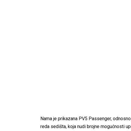
Nama je prikazana PV5 Passenger, odnosno put
reda sedišta, koja nudi brojne mogućnosti upo