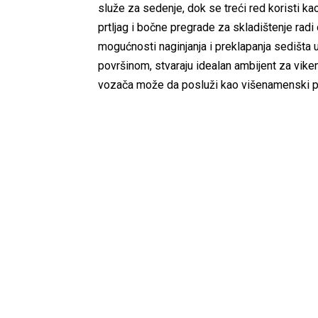
služe za sedenje, dok se treći red koristi kao
prtljag i bočne pregrade za skladištenje rad
mogućnosti naginjanja i preklapanja sedišta
površinom, stvaraju idealan ambijent za vik
vozača može da posluži kao višenamenski pro