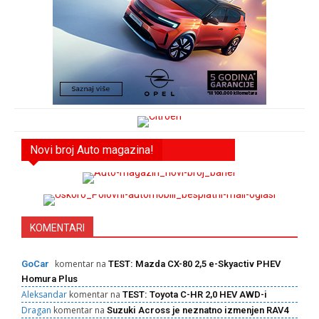
Novi broj Auto magazina!
KOMENTARI
komentar na
GoCar
TEST: Mazda CX-80 2,5 e-Skyactiv PHEV
Homura Plus
Aleksandar
komentar na
TEST: Toyota C-HR 2,0 HEV AWD-i
Dragan
komentar na
Suzuki Across je neznatno izmenjen RAV4