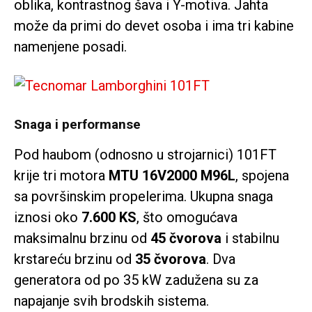
oblika, kontrastnog šava i Y-motiva. Jahta
može da primi do devet osoba i ima tri kabine
namenjene posadi.
Snaga i performanse
Pod haubom (odnosno u strojarnici) 101FT
krije tri motora
MTU 16V2000 M96L
, spojena
sa površinskim propelerima. Ukupna snaga
iznosi oko
7.600 KS
, što omogućava
maksimalnu brzinu od
45 čvorova
i stabilnu
krstareću brzinu od
35 čvorova
. Dva
generatora od po 35 kW zadužena su za
napajanje svih brodskih sistema.