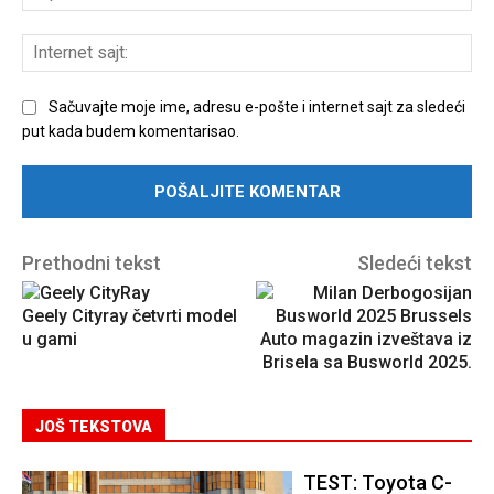
poš
Int
sajt
Sačuvajte moje ime, adresu e-pošte i internet sajt za sledeći
put kada budem komentarisao.
Prethodni tekst
Sledeći tekst
Geely Cityray četvrti model
u gami
Auto magazin izveštava iz
Brisela sa Busworld 2025.
JOŠ TEKSTOVA
TEST: Toyota C-