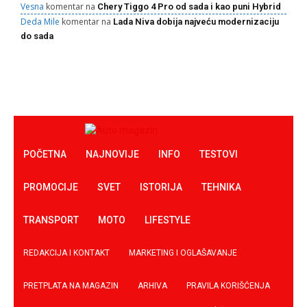
Vesna
komentar na
Chery Tiggo 4 Pro od sada i kao puni Hybrid
Deda Mile
komentar na
Lada Niva dobija najveću modernizaciju
do sada
POČETNA
NAJNOVIJE
INFO
TESTOVI
PROMOCIJE
SVET
ISTORIJA
TEHNIKA
TRANSPORT
MOTO
LIFESTYLE
REDAKCIJA I KONTAKT
MARKETING I OGLAŠAVANJE
PRETPLATA NA MAGAZIN
ARHIVA
PRAVILA KORIŠĆENJA