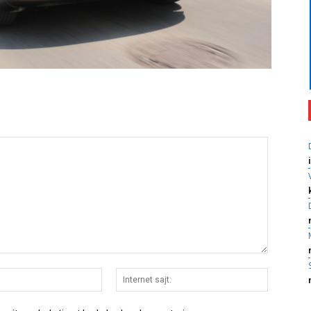
E-
Internet
pošta:*
sajt: