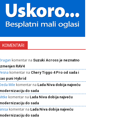
KOMENTARI
Dragan
komentar na
Suzuki Across je neznatno
izmenjen RAV4
Vesna
komentar na
Chery Tiggo 4 Pro od sada i
kao puni Hybrid
Deda Mile
komentar na
Lada Niva dobija najveću
modernizaciju do sada
Mitke
komentar na
Lada Niva dobija najveću
modernizaciju do sada
Sinisa
komentar na
Lada Niva dobija najveću
modernizaciju do sada