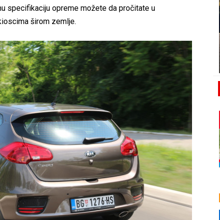
nu specifikaciju opreme možete da pročitate u
kioscima širom zemlje.