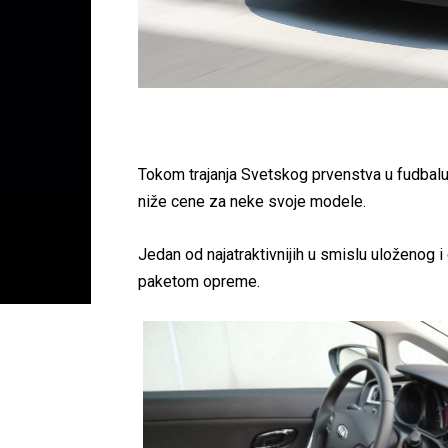
Tokom trajanja Svetskog prvenstva u fudbalu,
niže cene za neke svoje modele.
Jedan od najatraktivnijih u smislu uloženog 
paketom opreme.