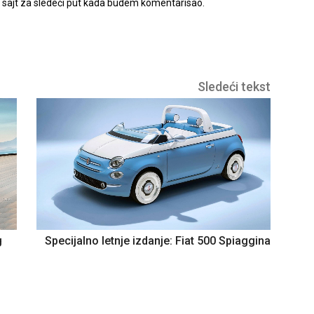
t sajt za sledeći put kada budem komentarisao.
Sledeći tekst
g
Specijalno letnje izdanje: Fiat 500 Spiaggina