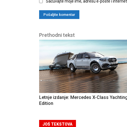
Sačuvajte moje ime, adresu e-pošte i interne
Prethodni tekst
Letnje izdanje: Mercedes X-Class Yachtin
Edition
JOŠ TEKSTOVA