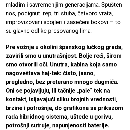
mlađim i savremenijim generacijama. Spušten
nos, podignut rep, tri stuba, četvoro vrata,
improvizovani spojleri i zasečeni bokovi – to
su glavne odlike presovanog lima.
Pre vožnje u okolini španskog lučkog grada,
zavirili smo u unutrašnjost. Bolje reći, širom
smo otvorili oči. Unutra, kabina koja samo
nagoveštava haj-tek: čisto, jasno,
pregledno, bez preterano mnogo dugmića.
Oni se pojavljuju, ili tačnije „pale“ tek na
kontakt, isijavajući sliku brojnih vrednosti,
brzine i potrošnje, do grafikona sa prikazom
rada hibridnog sistema, uštede u gorivu,
potrošnji sutruje, napunjenosti baterije.