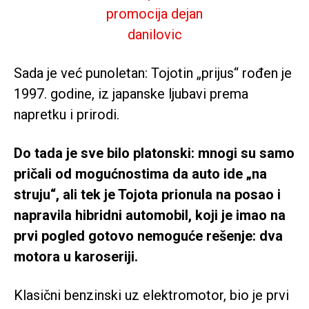
Sada je već punoletan: Tojotin „prijus“ rođen je
1997. godine, iz japanske ljubavi prema
napretku i prirodi.
Do tada je sve bilo platonski: mnogi su samo
pričali od mogućnostima da auto ide „na
struju“, ali tek je Tojota prionula na posao i
napravila hibridni automobil, koji je imao na
prvi pogled gotovo nemoguće rešenje: dva
motora u karoseriji.
Klasični benzinski uz elektromotor, bio je prvi