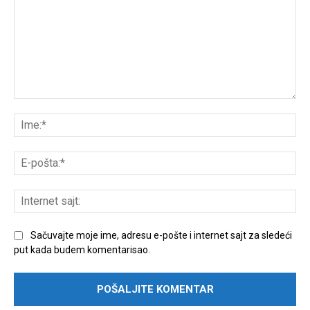
Unesite
komentar:
Ime
E-
poš
Int
sajt
Sačuvajte moje ime, adresu e-pošte i internet sajt za sledeći
put kada budem komentarisao.