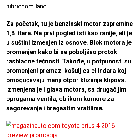
hibridnom lancu.
Za početak, tu je benzinski motor zapremine
1,8 litara. Na prvi pogled isti kao ranije, ali je
u suštini izmenjen iz osnove. Blok motora je
promenjen kako bi se poboljšao protok
rashladne tečnosti. Takođe, u potpunosti su
promenjeni premazi košuljica cilindara koji
omogućavaju manji otpor klizanja klipova.
Izmenjena je i glava motora, sa drugačijim
oprugama ventila, oblikom komore za
sagorevanje i bregastim vratilima.