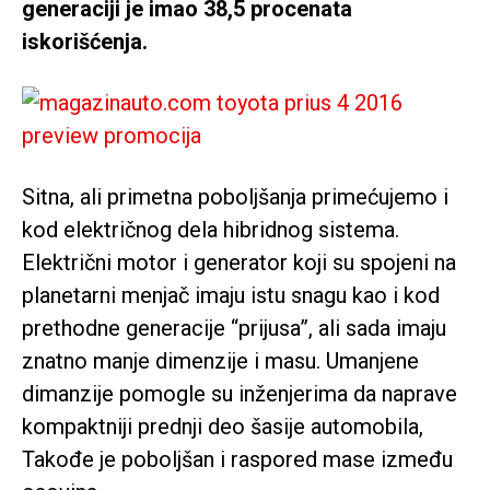
generaciji je imao 38,5 procenata
iskorišćenja.
Sitna, ali primetna poboljšanja primećujemo i
kod električnog dela hibridnog sistema.
Električni motor i generator koji su spojeni na
planetarni menjač imaju istu snagu kao i kod
prethodne generacije “prijusa”, ali sada imaju
znatno manje dimenzije i masu. Umanjene
dimanzije pomogle su inženjerima da naprave
kompaktniji prednji deo šasije automobila,
Takođe je poboljšan i raspored mase između