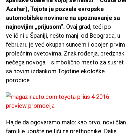
Azahar), Tojota je pozvala evropske
automobilske novinare na upoznavanje sa
najnovijim „prijusom“.
Ovaj grad, teći po
veličini u Španiji, nešto manji od Beograda, u
februaru je već okupan suncem i obojen prvim
prolećnim cvetovima. Znak rođenja, predznak
nečega novoga, i simbolično mesto za susret
sa novim izdankom Tojotine ekološke
porodice.
Hajde da ogovaramo malo: kao prvo, novi član
familije uopšte ne liči na prethodnike. Dalje,