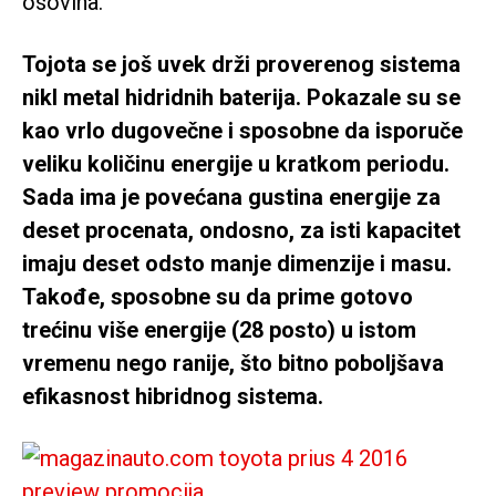
osovina.
Tojota se još uvek drži proverenog sistema
nikl metal hidridnih baterija. Pokazale su se
kao vrlo dugovečne i sposobne da isporuče
veliku količinu energije u kratkom periodu.
Sada ima je povećana gustina energije za
deset procenata, ondosno, za isti kapacitet
imaju deset odsto manje dimenzije i masu.
Takođe, sposobne su da prime gotovo
trećinu više energije (28 posto) u istom
vremenu nego ranije, što bitno poboljšava
efikasnost hibridnog sistema.