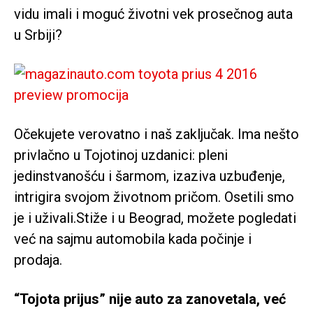
vidu imali i moguć životni vek prosečnog auta
u Srbiji?
Očekujete verovatno i naš zaključak. Ima nešto
privlačno u Tojotinoj uzdanici: pleni
jedinstvanošću i šarmom, izaziva uzbuđenje,
intrigira svojom životnom pričom. Osetili smo
je i uživali.Stiže i u Beograd, možete pogledati
već na sajmu automobila kada počinje i
prodaja.
“Tojota prijus” nije auto za zanovetala, već