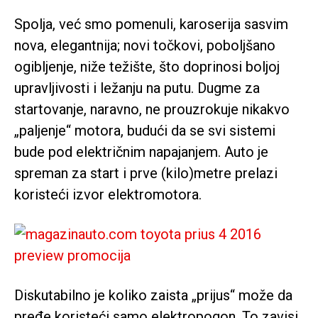
Spolja, već smo pomenuli, karoserija sasvim
nova, elegantnija; novi točkovi, poboljšano
ogibljenje, niže težište, što doprinosi boljoj
upravljivosti i ležanju na putu. Dugme za
startovanje, naravno, ne prouzrokuje nikakvo
„paljenje“ motora, budući da se svi sistemi
bude pod električnim napajanjem. Auto je
spreman za start i prve (kilo)metre prelazi
koristeći izvor elektromotora.
Diskutabilno je koliko zaista „prijus“ može da
pređe koristeći samo elektropogon. To zavisi