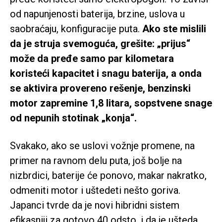
od napunjenosti baterija, brzine, uslova u
saobraćaju, konfiguracije puta.
Ako ste mislili
da je struja svemoguća, grešite: „prijus“
može da pređe samo par kilometara
koristeći kapacitet i snagu baterija, a onda
se aktivira provereno rešenje, benzinski
motor zapremine 1,8 litara, sopstvene snage
od nepunih stotinak „konja“.
Svakako, ako se uslovi vožnje promene, na
primer na ravnom delu puta, još bolje na
nizbrdici, baterije će ponovo, makar nakratko,
odmeniti motor i uštedeti nešto goriva.
Japanci tvrde da je novi hibridni sistem
efikasniji za gotovo 40 odsto, i da je ušteda