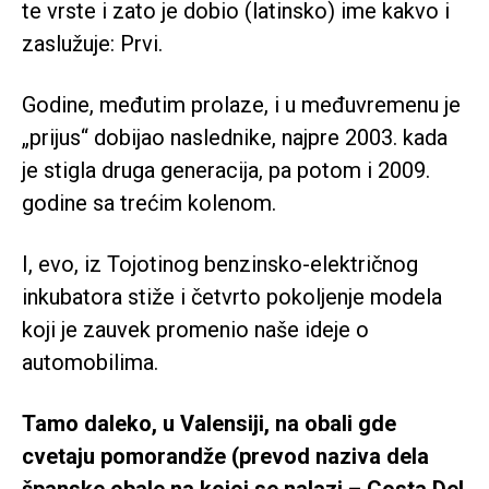
te vrste i zato je dobio (latinsko) ime kakvo i
zaslužuje: Prvi.
Godine, međutim prolaze, i u međuvremenu je
„prijus“ dobijao naslednike, najpre 2003. kada
je stigla druga generacija, pa potom i 2009.
godine sa trećim kolenom.
I, evo, iz Tojotinog benzinsko-električnog
inkubatora stiže i četvrto pokoljenje modela
koji je zauvek promenio naše ideje o
automobilima.
Tamo daleko, u Valensiji, na obali gde
cvetaju pomorandže (prevod naziva dela
španske obale na kojoj se nalazi – Costa Del