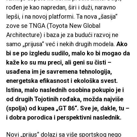
rođen je kao napredan, širi i duži, naravno
lepši, i na novoj platformi. Ta nova „šasija“
zove se TNGA (Toyota New Global
Architecture) i baza je za budući razvoj ne
samo „prijusa“ već i nekih drugih modela.
Ako
bi se po izgledu sudilo, malo ko bi mogao da
kaže ko su mu preci, ali geni su čisti –
usađena im je savremena tehnologija,
energetska efikasnost i ekološka svest.
Istina, malo naslednih osobina pokupio je i
od drugih Tojotinih rođaka, možda najviše
(spolja) od kupea „GT 86“. Sve je, dakle, tu –
i dobra porodica i perspektivni naslednik.
Novi „prijus“ dolazi sa više sportskog nego