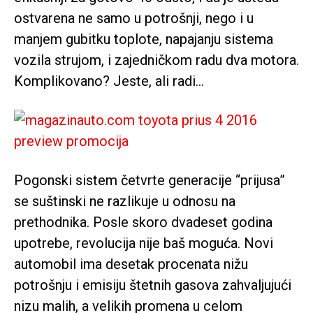
ostvarena ne samo u potrošnji, nego i u
manjem gubitku toplote, napajanju sistema
vozila strujom, i zajedničkom radu dva motora.
Komplikovano? Jeste, ali radi…
Pogonski sistem četvrte generacije “prijusa”
se suštinski ne razlikuje u odnosu na
prethodnika. Posle skoro dvadeset godina
upotrebe, revolucija nije baš moguća. Novi
automobil ima desetak procenata nižu
potrošnju i emisiju štetnih gasova zahvaljujući
nizu malih, a velikih promena u celom