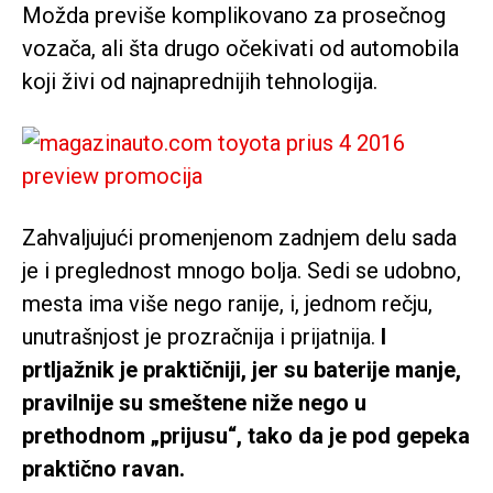
Možda previše komplikovano za prosečnog
vozača, ali šta drugo očekivati od automobila
koji živi od najnaprednijih tehnologija.
Zahvaljujući promenjenom zadnjem delu sada
je i preglednost mnogo bolja. Sedi se udobno,
mesta ima više nego ranije, i, jednom rečju,
unutrašnjost je prozračnija i prijatnija.
I
prtljažnik je praktičniji, jer su baterije manje,
pravilnije su smeštene niže nego u
prethodnom „prijusu“, tako da je pod gepeka
praktično ravan.