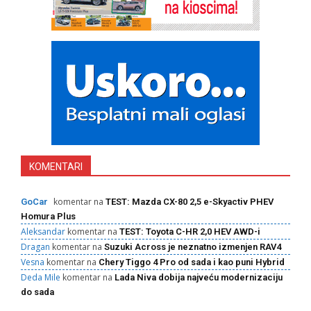
KOMENTARI
komentar na
GoCar
TEST: Mazda CX-80 2,5 e-Skyactiv PHEV
Homura Plus
Aleksandar
komentar na
TEST: Toyota C-HR 2,0 HEV AWD-i
Dragan
komentar na
Suzuki Across je neznatno izmenjen RAV4
Vesna
komentar na
Chery Tiggo 4 Pro od sada i kao puni Hybrid
Deda Mile
komentar na
Lada Niva dobija najveću modernizaciju
do sada