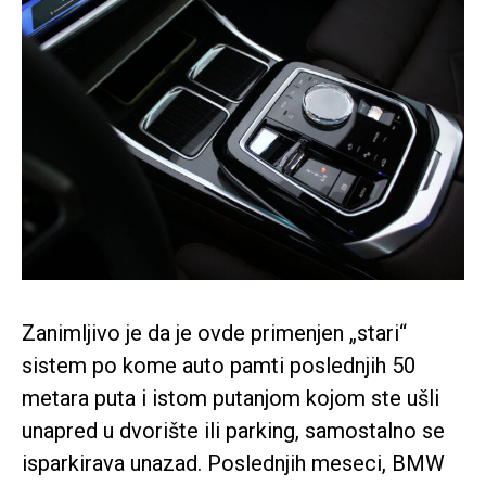
Zanimljivo je da je ovde primenjen „stari“
sistem po kome auto pamti poslednjih 50
metara puta i istom putanjom kojom ste ušli
unapred u dvorište ili parking, samostalno se
isparkirava unazad. Poslednjih meseci, BMW