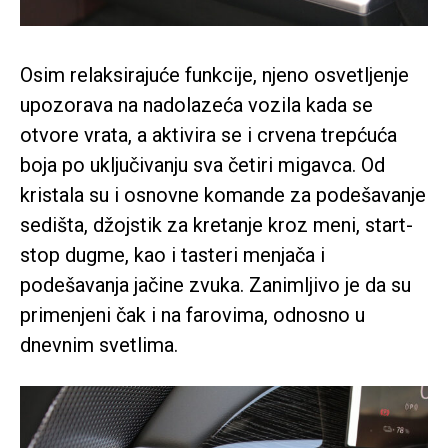
Osim relaksirajuće funkcije, njeno osvetljenje
upozorava na nadolazeća vozila kada se
otvore vrata, a aktivira se i crvena trepćuća
boja po uključivanju sva četiri migavca. Od
kristala su i osnovne komande za podešavanje
sedišta, džojstik za kretanje kroz meni, start-
stop dugme, kao i tasteri menjača i
podešavanja jačine zvuka. Zanimljivo je da su
primenjeni čak i na farovima, odnosno u
dnevnim svetlima.