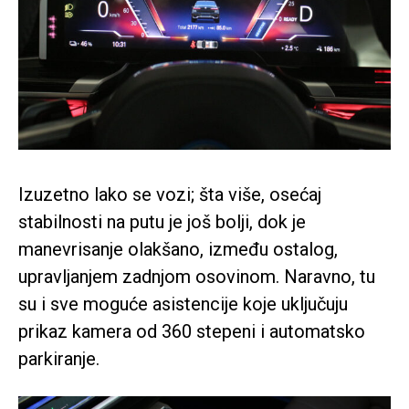
Izuzetno lako se vozi; šta više, osećaj
stabilnosti na putu je još bolji, dok je
manevrisanje olakšano, između ostalog,
upravljanjem zadnjom osovinom. Naravno, tu
su i sve moguće asistencije koje uključuju
prikaz kamera od 360 stepeni i automatsko
parkiranje.