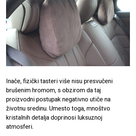
Inače, fizički tasteri više nisu presvučeni
brušenim hromom, s obzirom da taj
proizvodni postupak negativno utiče na
životnu sredinu. Umesto toga, mnoštvo
kristalnih detalja doprinosi luksuznoj
atmosferi.