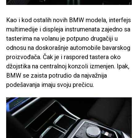
Kao i kod ostalih novih BMW modela, interfejs
multimedije i displeja instrumenata zajedno sa
tasterima na volanu je potpuno drugačiji u
odnosu na doskorašnje automobile bavarskog
proizvođača. Čak je i raspored tastera oko
džojstika na centralnoj konzoli izmenjen. Ipak,
BMW se zaista potrudio da najvažnija
podešavanja imaju svoju prečicu.