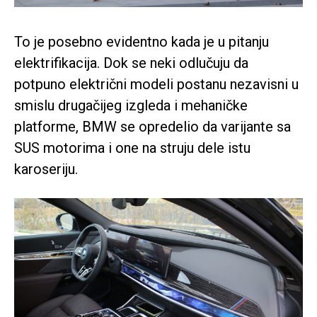
To je posebno evidentno kada je u pitanju
elektrifikacija. Dok se neki odlučuju da
potpuno električni modeli postanu nezavisni u
smislu drugačijeg izgleda i mehaničke
platforme, BMW se opredelio da varijante sa
SUS motorima i one na struju dele istu
karoseriju.