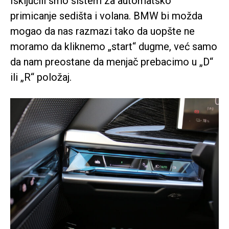
Isključili smo sistem za automatsko
primicanje sedišta i volana. BMW bi možda
mogao da nas razmazi tako da uopšte ne
moramo da kliknemo „start“ dugme, već samo
da nam preostane da menjač prebacimo u „D“
ili „R“ položaj.