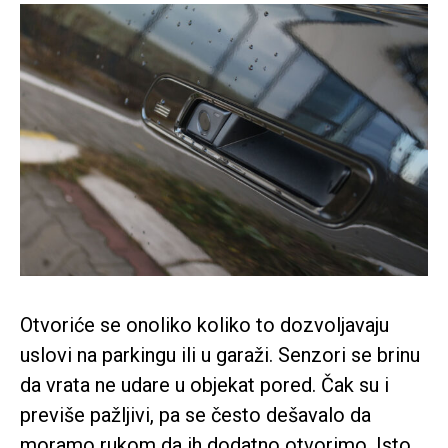
Otvoriće se onoliko koliko to dozvoljavaju
uslovi na parkingu ili u garaži. Senzori se brinu
da vrata ne udare u objekat pored. Čak su i
previše pažljivi, pa se često dešavalo da
moramo rukom da ih dodatno otvorimo. Isto