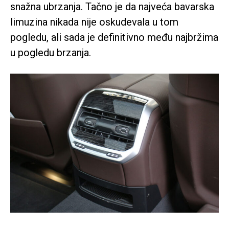
snažna ubrzanja. Tačno je da najveća bavarska
limuzina nikada nije oskudevala u tom
pogledu, ali sada je definitivno među najbržima
u pogledu brzanja.