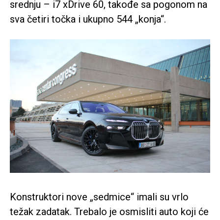
srednju – i7 xDrive 60, takođe sa pogonom na
sva četiri točka i ukupno 544 „konja“.
Konstruktori nove „sedmice“ imali su vrlo
težak zadatak. Trebalo je osmisliti auto koji će