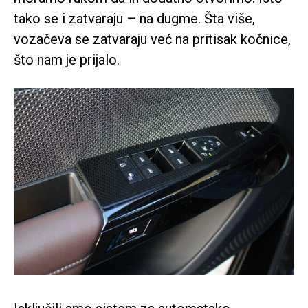
tako se i zatvaraju – na dugme. Šta više,
vozačeva se zatvaraju već na pritisak kočnice,
što nam je prijalo.