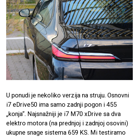
U ponudi je nekoliko verzija na struju. Osnovni
i7 eDrive50 ima samo zadnji pogon i 455
„konja“. Najsnažniji je i7 M70 xDrive sa dva
elektro motora (na prednjoj i zadnjoj osovini)
ukupne snage sistema 659 KS. Mi testiramo