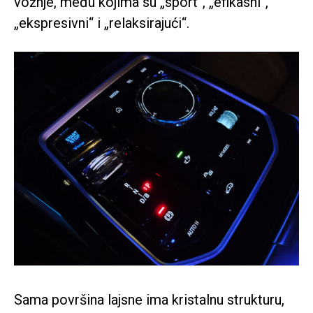
vožnje, među kojima su „sport“, „efikasni“,
„ekspresivni“ i „relaksirajući“.
Sama površina lajsne ima kristalnu strukturu,