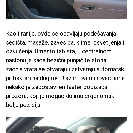
Kao i ranije, ovde se obavljaju podešavanja
sedišta, masaže, zavesica, klime, osvetljenja i
ozvučenja. Umesto tableta, u centralnom
naslonu je sada bežični punjač telefona. I
zadnja vrata se otvaraju i zatvaraju automatski
pritiskom na dugme. U svim ovim inovacijama
nekako je zapostavljen taster podizača
prozora, koji je mogao da ima ergonomski
bolju poziciju.