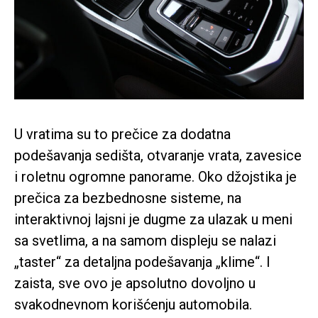
U vratima su to prečice za dodatna
podešavanja sedišta, otvaranje vrata, zavesice
i roletnu ogromne panorame. Oko džojstika je
prečica za bezbednosne sisteme, na
interaktivnoj lajsni je dugme za ulazak u meni
sa svetlima, a na samom displeju se nalazi
„taster“ za detaljna podešavanja „klime“. I
zaista, sve ovo je apsolutno dovoljno u
svakodnevnom korišćenju automobila.