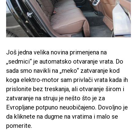
Još jedna velika novina primenjena na
„sedmici“ je automatsko otvaranje vrata. Do
sada smo navikli na „meko“ zatvaranje kod
koga elektro-motor sam privlači vrata kada ih
prislonite bez treskanja, ali otvaranje širom i
zatvaranje na struju je nešto što je za
Evropljane potpuno neuobičajeno. Dovoljno je
da kliknete na dugme na vratima i malo se
pomerite.