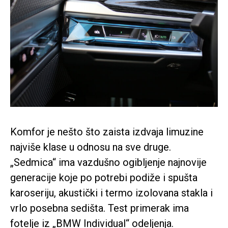
Komfor je nešto što zaista izdvaja limuzine
najviše klase u odnosu na sve druge.
„Sedmica“ ima vazdušno ogibljenje najnovije
generacije koje po potrebi podiže i spušta
karoseriju, akustički i termo izolovana stakla i
vrlo posebna sedišta. Test primerak ima
fotelje iz „BMW Individual“ odeljenja.