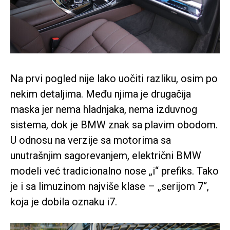
Na prvi pogled nije lako uočiti razliku, osim po
nekim detaljima. Među njima je drugačija
maska jer nema hladnjaka, nema izduvnog
sistema, dok je BMW znak sa plavim obodom.
U odnosu na verzije sa motorima sa
unutrašnjim sagorevanjem, električni BMW
modeli već tradicionalno nose „i“ prefiks. Tako
je i sa limuzinom najviše klase – „serijom 7“,
koja je dobila oznaku i7.