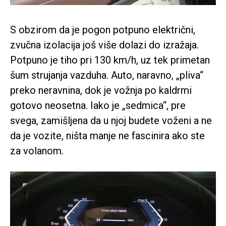
S obzirom da je pogon potpuno električni,
zvučna izolacija još više dolazi do izražaja.
Potpuno je tiho pri 130 km/h, uz tek primetan
šum strujanja vazduha. Auto, naravno, „pliva“
preko neravnina, dok je vožnja po kaldrmi
gotovo neosetna. Iako je „sedmica“, pre
svega, zamišljena da u njoj budete voženi a ne
da je vozite, ništa manje ne fascinira ako ste
za volanom.