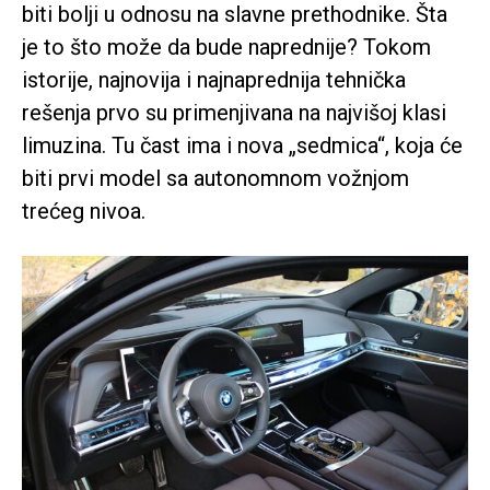
biti bolji u odnosu na slavne prethodnike. Šta
je to što može da bude naprednije? Tokom
istorije, najnovija i najnaprednija tehnička
rešenja prvo su primenjivana na najvišoj klasi
limuzina. Tu čast ima i nova „sedmica“, koja će
biti prvi model sa autonomnom vožnjom
trećeg nivoa.