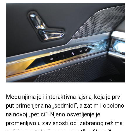
Među njima je i interaktivna lajsna, koja je prvi
put primenjena na „sedmici“, a zatim i opciono
na novoj „petici“. Njeno osvetljenje je
promenljivo u zavisnosti od izabranog režima