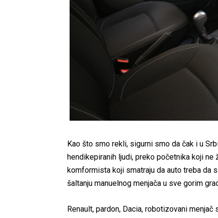
Kao što smo rekli, sigurni smo da čak i u Srbi
hendikepiranih ljudi, preko početnika koji ne
komformista koji smatraju da auto treba da s
šaltanju manuelnog menjača u sve gorim gr
Renault, pardon, Dacia, robotizovani menjač