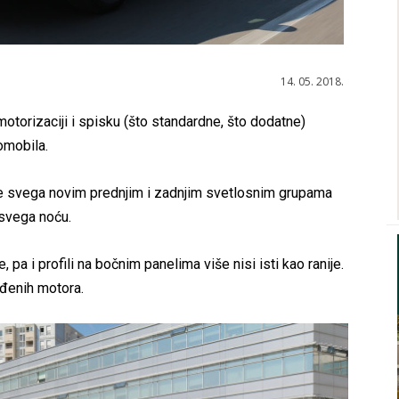
14. 05. 2018.
motorizaciji i spisku (što standardne, što dodatne)
omobila.
re svega novim prednjim i zadnjim svetlosnim grupama
 svega noću.
pa i profili na bočnim panelima više nisi isti kao ranije.
uđenih motora.