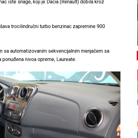
nac iste snage, koji je Dacia (Renault) dobila kroz
ava trocilindručni turbo benzinac zapremine 900
ren sa automatizovanim sekvencijalnim menjačem sa
va ponuđena nivoa opreme, Laureate.