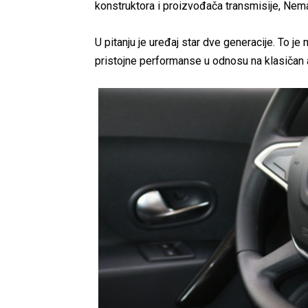
konstruktora i proizvođača transmisije, Nem
U pitanju je uređaj star dve generacije. To je
pristojne performanse u odnosu na klasičan 