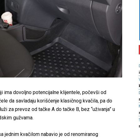
ji ima dovoljno potencijalne klijentele, počevši od
 žele da savladaju korišćenje klasičnog kvačila, pa do
luži za prevoz od tačke A do tačke B, bez “uživanja” u
adskim gužvama.
 sa jednim kvačilom nabavio je od renomiranog