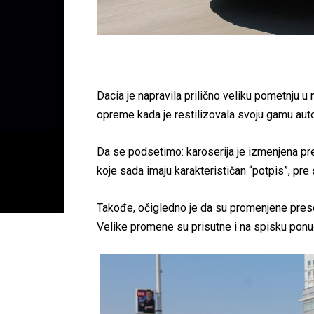
Dacia je napravila prilično veliku pometnju u 
opreme kada je restilizovala svoju gamu aut
Da se podsetimo: karoserija je izmenjena p
koje sada imaju karakterističan “potpis”, pre
Takođe, očigledno je da su promenjene prese, 
Velike promene su prisutne i na spisku pon