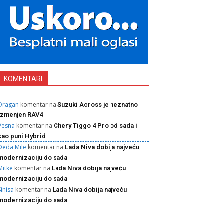
KOMENTARI
Dragan
komentar na
Suzuki Across je neznatno
izmenjen RAV4
Vesna
komentar na
Chery Tiggo 4 Pro od sada i
kao puni Hybrid
Deda Mile
komentar na
Lada Niva dobija najveću
modernizaciju do sada
Mitke
komentar na
Lada Niva dobija najveću
modernizaciju do sada
Sinisa
komentar na
Lada Niva dobija najveću
modernizaciju do sada