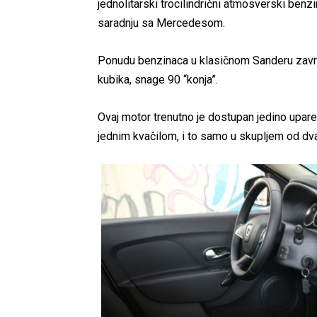
jednolitarski trocilindrični atmosverski benzi
saradnju sa Mercedesom.
Ponudu benzinaca u klasičnom Sanderu završ
kubika, snage 90 “konja”.
Ovaj motor trenutno je dostupan jedino upa
jednim kvačilom, i to samo u skupljem od d