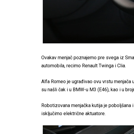
Ovakav menjač poznajemo pre svega iz Smarta
automobila, recimo Renault Twinga i Clia.
Alfa Romeo je ugrađivao ovu vrstu menjača
su našli čak i u BMW-u M3 (E46), kao i u broj
Robotizovana menjačka kutija je poboljšana i
isključimo električne aktuatore.