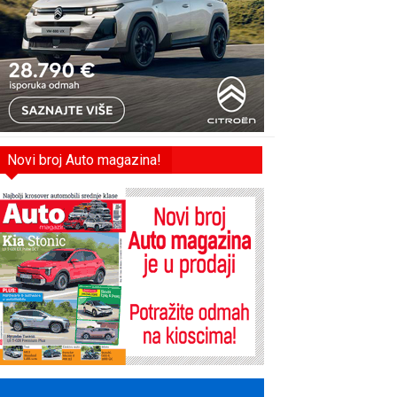
Novi broj Auto magazina!