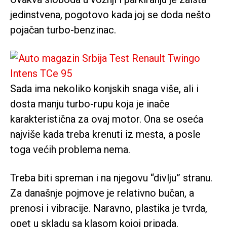
jedinstvena, pogotovo kada joj se doda nešto
pojačan turbo-benzinac.
Sada ima nekoliko konjskih snaga više, ali i
dosta manju turbo-rupu koja je inače
karakteristična za ovaj motor. Ona se oseća
najviše kada treba krenuti iz mesta, a posle
toga većih problema nema.
Treba biti spreman i na njegovu “divlju” stranu.
Za današnje pojmove je relativno bučan, a
prenosi i vibracije. Naravno, plastika je tvrda,
opet u skladu sa klasom kojoj pripada.