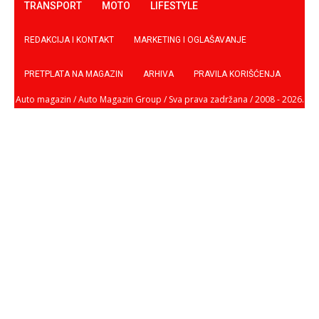
TRANSPORT
MOTO
LIFESTYLE
REDAKCIJA I KONTAKT
MARKETING I OGLAŠAVANJE
PRETPLATA NA MAGAZIN
ARHIVA
PRAVILA KORIŠĆENJA
Auto magazin / Auto Magazin Group / Sva prava zadržana / 2008 - 2026.