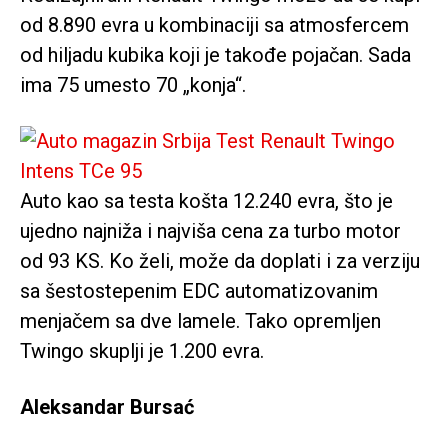
od 8.890 evra u kombinaciji sa atmosfercem
od hiljadu kubika koji je takođe pojačan. Sada
ima 75 umesto 70 „konja“.
Auto kao sa testa košta 12.240 evra, što je
ujedno najniža i najviša cena za turbo motor
od 93 KS. Ko želi, može da doplati i za verziju
sa šestostepenim EDC automatizovanim
menjačem sa dve lamele. Tako opremljen
Twingo skuplji je 1.200 evra.
Aleksandar Bursać