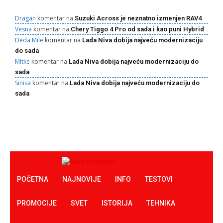
Dragan
komentar na
Suzuki Across je neznatno izmenjen RAV4
Vesna
komentar na
Chery Tiggo 4 Pro od sada i kao puni Hybrid
Deda Mile
komentar na
Lada Niva dobija najveću modernizaciju
do sada
Mitke
komentar na
Lada Niva dobija najveću modernizaciju do
sada
Sinisa
komentar na
Lada Niva dobija najveću modernizaciju do
sada
POČETNA
NAJNOVIJE
INFO
TESTOVI
PROMOCIJE
SVET
ISTORIJA
TEHNIKA