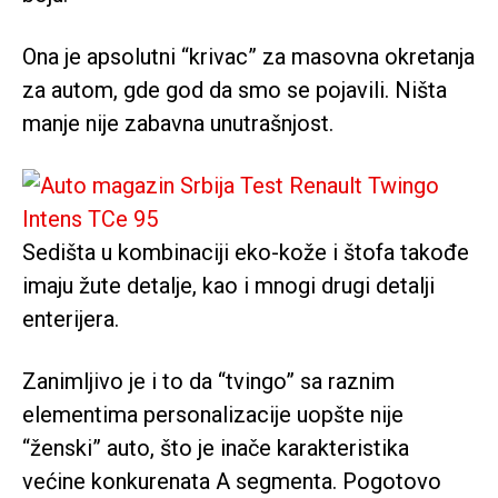
Ona je apsolutni “krivac” za masovna okretanja
za autom, gde god da smo se pojavili. Ništa
manje nije zabavna unutrašnjost.
Sedišta u kombinaciji eko-kože i štofa takođe
imaju žute detalje, kao i mnogi drugi detalji
enterijera.
Zanimljivo je i to da “tvingo” sa raznim
elementima personalizacije uopšte nije
“ženski” auto, što je inače karakteristika
većine konkurenata A segmenta. Pogotovo