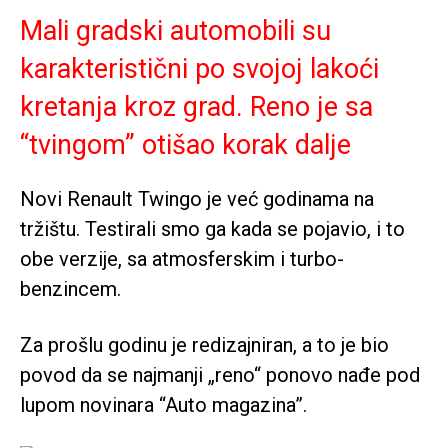
Mali gradski automobili su
karakteristični po svojoj lakoći
kretanja kroz grad. Reno je sa
“tvingom” otišao korak dalje
Novi Renault Twingo je već godinama na
tržištu. Testirali smo ga kada se pojavio, i to
obe verzije, sa atmosferskim i turbo-
benzincem.
Za prošlu godinu je redizajniran, a to je bio
povod da se najmanji „reno“ ponovo nađe pod
lupom novinara “Auto magazina”.