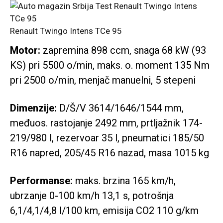
Renault Twingo Intens TCe 95
Motor:
zapremina 898 ccm, snaga 68 kW (93
KS) pri 5500 o/min, maks. o. moment 135 Nm
pri 2500 o/min, menjač manuelni, 5 stepeni
Dimenzije:
D/Š/V 3614/1646/1544 mm,
međuos. rastojanje 2492 mm, prtljažnik 174-
219/980 l, rezervoar 35 l, pneumatici 185/50
R16 napred, 205/45 R16 nazad, masa 1015 kg
Performanse:
maks. brzina 165 km/h,
ubrzanje 0-100 km/h 13,1 s, potrošnja
6,1/4,1/4,8 l/100 km, emisija CO2 110 g/km