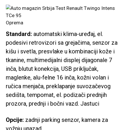
Oprema
Standard:
automatski klima-uređaj, el.
podesivi retrovizori sa grejačima, senzor za
kišu i svetla, presvlake u kombinaciji kože i
tkanine, multimedijalni displej dijagonale 7
inča, blutut konekcija, USB priključak,
maglenke, alu-felne 16 inča, kožni volan i
ručica menjača, preklapanje suvozačevog
sedišta, tempomat, el. podizači prednjih
prozora, prednji i bočni vazd. Jastuci
Opcije:
zadnji parking senzor, kamera za
vožnju unazad