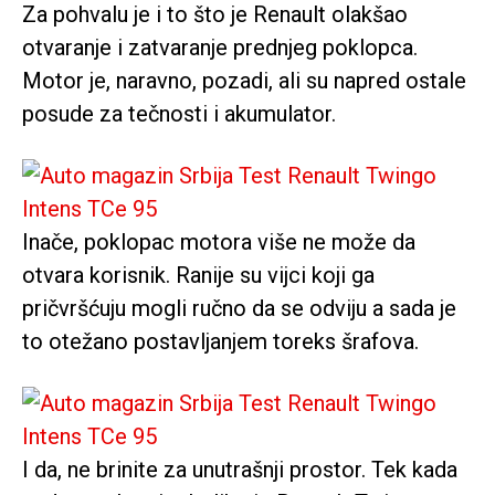
Za pohvalu je i to što je Renault olakšao
otvaranje i zatvaranje prednjeg poklopca.
Motor je, naravno, pozadi, ali su napred ostale
posude za tečnosti i akumulator.
Inače, poklopac motora više ne može da
otvara korisnik. Ranije su vijci koji ga
pričvršćuju mogli ručno da se odviju a sada je
to otežano postavljanjem toreks šrafova.
I da, ne brinite za unutrašnji prostor. Tek kada