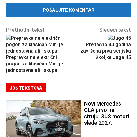
Prethodni tekst
Sledeći tekst
Pre tačno 40 godina
završena prva serijska
Prepravka na električni
školjka Juga 45
pogon za klasičan Mini je
jednostavna ali i skupa
JOŠ TEKSTOVA
Novi Mercedes
GLA prvo na
struju, SUS motori
slede 2027.