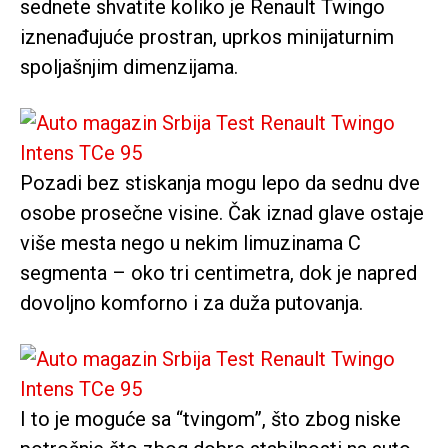
sednete shvatite koliko je Renault Twingo
iznenađujuće prostran, uprkos minijaturnim
spoljašnjim dimenzijama.
Pozadi bez stiskanja mogu lepo da sednu dve
osobe prosečne visine. Čak iznad glave ostaje
više mesta nego u nekim limuzinama C
segmenta – oko tri centimetra, dok je napred
dovoljno komforno i za duža putovanja.
I to je moguće sa “tvingom”, što zbog niske