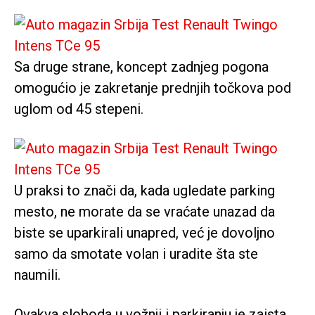
Sa druge strane, koncept zadnjeg pogona
omogućio je zakretanje prednjih točkova pod
uglom od 45 stepeni.
U praksi to znači da, kada ugledate parking
mesto, ne morate da se vraćate unazad da
biste se uparkirali unapred, već je dovoljno
samo da smotate volan i uradite šta ste
naumili.
Ovakva sloboda u vožnji i parkiranju je zaista