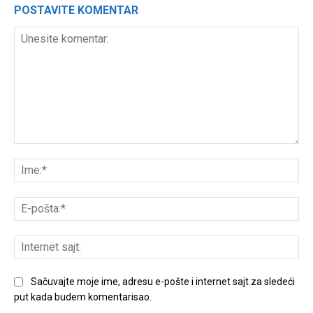
POSTAVITE KOMENTAR
Unesite
komentar:
Ime
E-
poš
Int
sajt
Sačuvajte moje ime, adresu e-pošte i internet sajt za sledeći
put kada budem komentarisao.