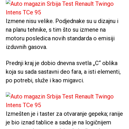
Izmene nisu velike. Podjednake su u dizajnu i
na planu tehnike, s tim što su izmene na
motoru posledica novih standarda o emisiji
izduvnih gasova.
Prednji kraj je dobio dnevna svetla „C“ oblika
koja su sada sastavni deo fara, a isti elementi,
po potrebi, služe i kao migavci.
Izmešten je i taster za otvaranje gepeka; ranije
je bio iznad tablice a sada je na logičnijem