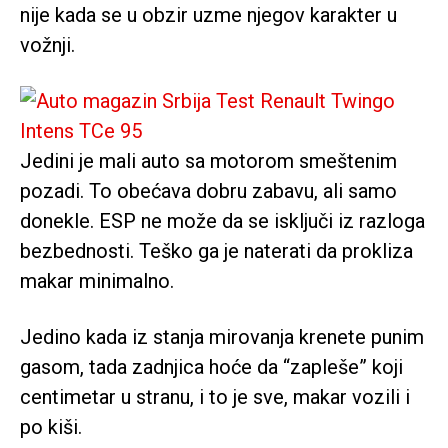
nije kada se u obzir uzme njegov karakter u
vožnji.
Jedini je mali auto sa motorom smeštenim
pozadi. To obećava dobru zabavu, ali samo
donekle. ESP ne može da se isključi iz razloga
bezbednosti. Teško ga je naterati da prokliza
makar minimalno.
Jedino kada iz stanja mirovanja krenete punim
gasom, tada zadnjica hoće da “zapleše” koji
centimetar u stranu, i to je sve, makar vozili i
po kiši.