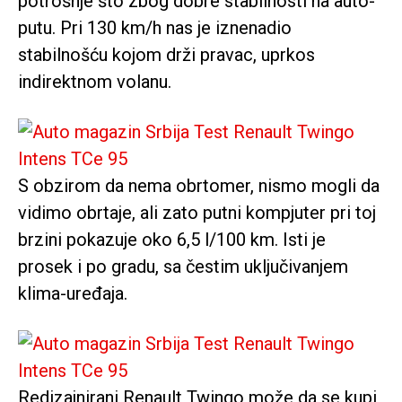
potrošnje što zbog dobre stabilnosti na auto-
putu. Pri 130 km/h nas je iznenadio
stabilnošću kojom drži pravac, uprkos
indirektnom volanu.
S obzirom da nema obrtomer, nismo mogli da
vidimo obrtaje, ali zato putni kompjuter pri toj
brzini pokazuje oko 6,5 l/100 km. Isti je
prosek i po gradu, sa čestim uključivanjem
klima-uređaja.
Redizajnirani Renault Twingo može da se kupi