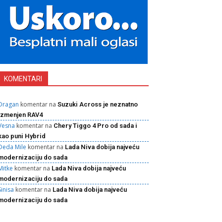
KOMENTARI
Dragan
komentar na
Suzuki Across je neznatno
izmenjen RAV4
Vesna
komentar na
Chery Tiggo 4 Pro od sada i
kao puni Hybrid
Deda Mile
komentar na
Lada Niva dobija najveću
modernizaciju do sada
Mitke
komentar na
Lada Niva dobija najveću
modernizaciju do sada
Sinisa
komentar na
Lada Niva dobija najveću
modernizaciju do sada