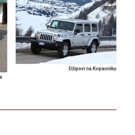
Džipovi na Kopaoniku
a