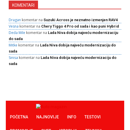
KOMENTARI
Dragan
komentar na
Suzuki Across je neznatno izmenjen RAV4
Vesna
komentar na
Chery Tiggo 4 Pro od sada i kao puni Hybrid
Deda Mile
komentar na
Lada Niva dobija najveću modernizaciju
do sada
Mitke
komentar na
Lada Niva dobija najveću modernizaciju do
sada
Sinisa
komentar na
Lada Niva dobija najveću modernizaciju do
sada
POČETNA
NAJNOVIJE
INFO
TESTOVI