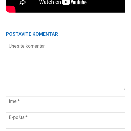
POSTAVITE KOMENTAR
Unesite
komentar:
Ime
E-
poš