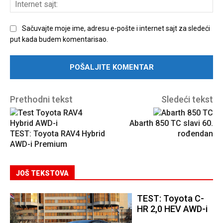
Int
sajt
Sačuvajte moje ime, adresu e-pošte i internet sajt za sledeći
put kada budem komentarisao.
Prethodni tekst
Sledeći tekst
Abarth 850 TC slavi 60.
TEST: Toyota RAV4 Hybrid
rođendan
AWD-i Premium
JOŠ TEKSTOVA
TEST: Toyota C-
HR 2,0 HEV AWD-i