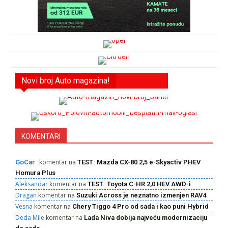
Novi broj Auto magazina!
KOMENTARI
komentar na
GoCar
TEST: Mazda CX-80 2,5 e-Skyactiv PHEV
Homura Plus
Aleksandar
komentar na
TEST: Toyota C-HR 2,0 HEV AWD-i
Dragan
komentar na
Suzuki Across je neznatno izmenjen RAV4
Vesna
komentar na
Chery Tiggo 4 Pro od sada i kao puni Hybrid
Deda Mile
komentar na
Lada Niva dobija najveću modernizaciju