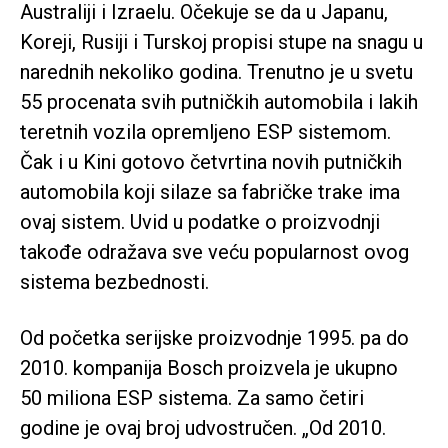
Australiji i Izraelu. Očekuje se da u Japanu,
Koreji, Rusiji i Turskoj propisi stupe na snagu u
narednih nekoliko godina. Trenutno je u svetu
55 procenata svih putničkih automobila i lakih
teretnih vozila opremljeno ESP sistemom.
Čak i u Kini gotovo četvrtina novih putničkih
automobila koji silaze sa fabričke trake ima
ovaj sistem. Uvid u podatke o proizvodnji
takođe odražava sve veću popularnost ovog
sistema bezbednosti.
Od početka serijske proizvodnje 1995. pa do
2010. kompanija Bosch proizvela je ukupno
50 miliona ESP sistema. Za samo četiri
godine je ovaj broj udvostručen. „Od 2010.