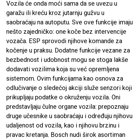
Vozila će onda moći sama da se uvezu u
garažu ili kreću kroz jutarnju gužvu u
saobraćaju na autoputu. Sve ove funkcije imaju
nešto zajedničko: one koče bez intervencije
vozača. ESP sprovodi njihove komande za
kočenje u praksu. Dodatne funkcije vezane za
bezbednost i udobnost mogu se stoga lakše
dodavati vozilima koja su već opremljena
sistemom. Ovim funkcijama kao osnova za
odlučivanje o sledećoj akciji služe senzori koji
prikupljaju podatke o okruženju vozila. Oni
predstavljaju čulne organe vozila: prepoznaju
druge učesnike u saobraćaju i određuju njihovu
udaljenost od vozila, kao i njihovu brzinu i
pravac kretanja. Bosch nudi širok asortiman