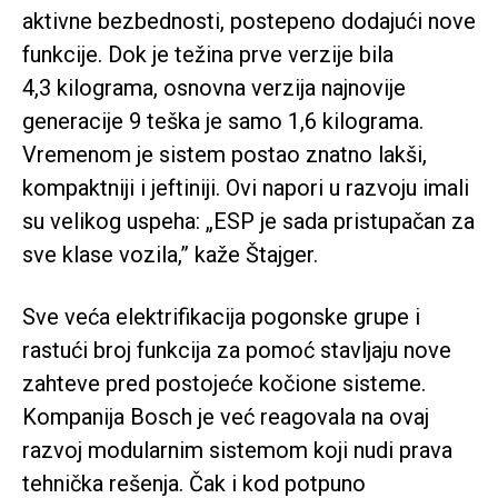
aktivne bezbednosti, postepeno dodajući nove
funkcije. Dok je težina prve verzije bila
4,3 kilograma, osnovna verzija najnovije
generacije 9 teška je samo 1,6 kilograma.
Vremenom je sistem postao znatno lakši,
kompaktniji i jeftiniji. Ovi napori u razvoju imali
su velikog uspeha: „ESP je sada pristupačan za
sve klase vozila,” kaže Štajger.
Sve veća elektrifikacija pogonske grupe i
rastući broj funkcija za pomoć stavljaju nove
zahteve pred postojeće kočione sisteme.
Kompanija Bosch je već reagovala na ovaj
razvoj modularnim sistemom koji nudi prava
tehnička rešenja. Čak i kod potpuno