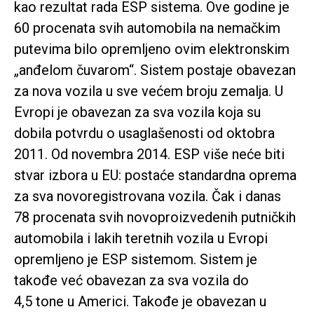
kao rezultat rada ESP sistema. Ove godine je
60 procenata svih automobila na nemačkim
putevima bilo opremljeno ovim elektronskim
„anđelom čuvarom“. Sistem postaje obavezan
za nova vozila u sve većem broju zemalja. U
Evropi je obavezan za sva vozila koja su
dobila potvrdu o usaglašenosti od oktobra
2011. Od novembra 2014. ESP više neće biti
stvar izbora u EU: postaće standardna oprema
za sva novoregistrovana vozila. Čak i danas
78 procenata svih novoproizvedenih putničkih
automobila i lakih teretnih vozila u Evropi
opremljeno je ESP sistemom. Sistem je
takođe već obavezan za sva vozila do
4,5 tone u Americi. Takođe je obavezan u