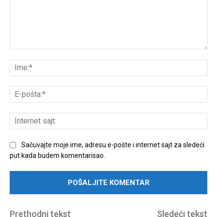
Unesite
komentar:
Ime
E-
poš
Int
sajt
Sačuvajte moje ime, adresu e-pošte i internet sajt za sledeći
put kada budem komentarisao.
Prethodni tekst
Sledeći tekst