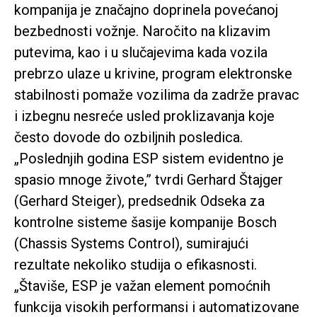
kompanija je značajno doprinela povećanoj
bezbednosti vožnje. Naročito na klizavim
putevima, kao i u slučajevima kada vozila
prebrzo ulaze u krivine, program elektronske
stabilnosti pomaže vozilima da zadrže pravac
i izbegnu nesreće usled proklizavanja koje
često dovode do ozbiljnih posledica.
„Poslednjih godina ESP sistem evidentno je
spasio mnoge živote,” tvrdi Gerhard Štajger
(Gerhard Steiger), predsednik Odseka za
kontrolne sisteme šasije kompanije Bosch
(Chassis Systems Control), sumirajući
rezultate nekoliko studija o efikasnosti.
„Štaviše, ESP je važan element pomoćnih
funkcija visokih performansi i automatizovane