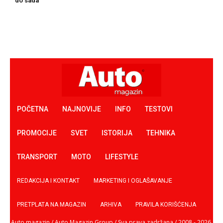
do sada
POČETNA
NAJNOVIJE
INFO
TESTOVI
PROMOCIJE
SVET
ISTORIJA
TEHNIKA
TRANSPORT
MOTO
LIFESTYLE
REDAKCIJA I KONTAKT
MARKETING I OGLAŠAVANJE
PRETPLATA NA MAGAZIN
ARHIVA
PRAVILA KORIŠĆENJA
Auto magazin / Auto Magazin Group / Sva prava zadržana / 2008 - 2026.