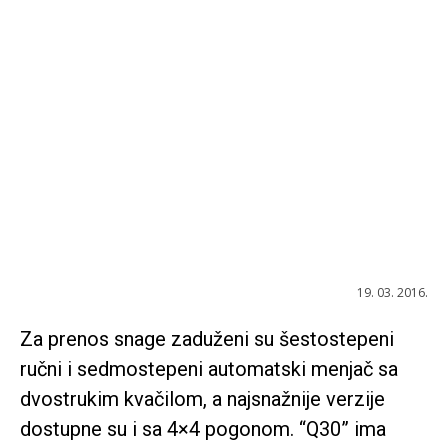
19. 03. 2016.
Za prenos snage zaduženi su šestostepeni
ručni i sedmostepeni automatski menjač sa
dvostrukim kvačilom, a najsnažnije verzije
dostupne su i sa 4×4 pogonom. “Q30” ima