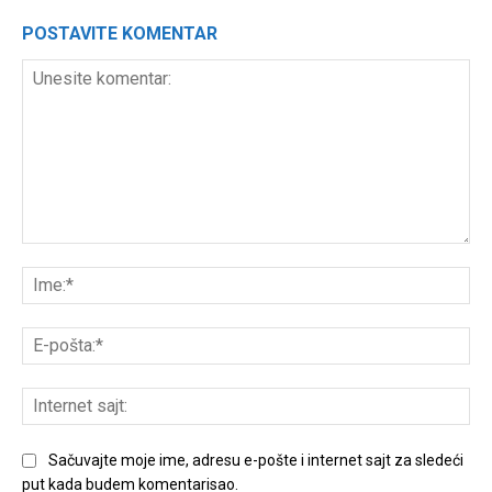
POSTAVITE KOMENTAR
Unesite
komentar:
Ime
E-
poš
Int
sajt
Sačuvajte moje ime, adresu e-pošte i internet sajt za sledeći
put kada budem komentarisao.