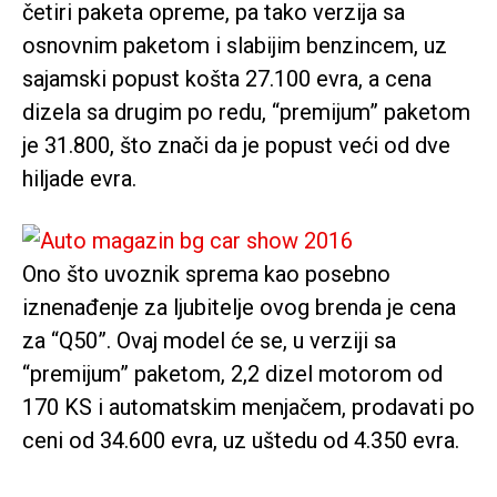
četiri paketa opreme, pa tako verzija sa
osnovnim paketom i slabijim benzincem, uz
sajamski popust košta 27.100 evra, a cena
dizela sa drugim po redu, “premijum” paketom
je 31.800, što znači da je popust veći od dve
hiljade evra.
Ono što uvoznik sprema kao posebno
iznenađenje za ljubitelje ovog brenda je cena
za “Q50”. Ovaj model će se, u verziji sa
“premijum” paketom, 2,2 dizel motorom od
170 KS i automatskim menjačem, prodavati po
ceni od 34.600 evra, uz uštedu od 4.350 evra.