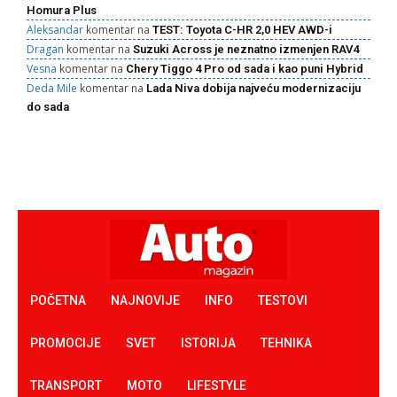
Homura Plus
Aleksandar
komentar na
TEST: Toyota C-HR 2,0 HEV AWD-i
Dragan
komentar na
Suzuki Across je neznatno izmenjen RAV4
Vesna
komentar na
Chery Tiggo 4 Pro od sada i kao puni Hybrid
Deda Mile
komentar na
Lada Niva dobija najveću modernizaciju
do sada
POČETNA
NAJNOVIJE
INFO
TESTOVI
PROMOCIJE
SVET
ISTORIJA
TEHNIKA
TRANSPORT
MOTO
LIFESTYLE