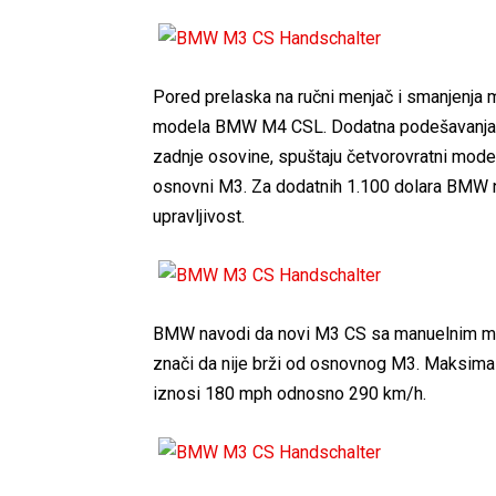
Pored prelaska na ručni menjač i smanjenja 
modela BMW M4 CSL. Dodatna podešavanja osl
zadnje osovine, spuštaju četvorovratni model
osnovni M3. Za dodatnih 1.100 dolara BMW nud
upravljivost.
BMW navodi da novi M3 CS sa manuelnim me
znači da nije brži od osnovnog M3. Maksimaln
iznosi 180 mph odnosno 290 km/h.