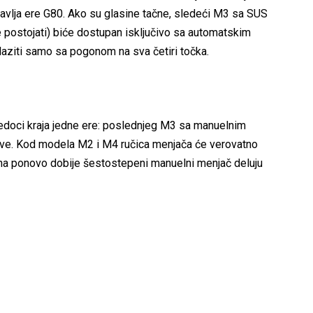
avlja ere G80. Ako su glasine tačne, sledeći M3 sa SUS
 postojati) biće dostupan isključivo sa automatskim
aziti samo sa pogonom na sva četiri točka.
edoci kraja jedne ere: poslednjeg M3 sa manuelnim
ve. Kod modela M2 i M4 ručica menjača će verovatno
zina ponovo dobije šestostepeni manuelni menjač deluju