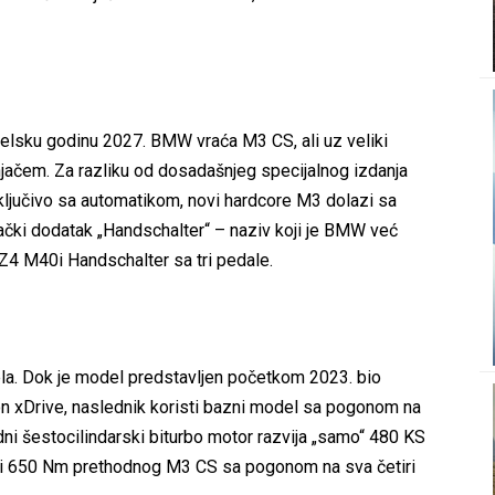
lsku godinu 2027. BMW vraća M3 CS, ali uz veliki
čem. Za razliku od dosadašnjeg specijalnog izdanja
sključivo sa automatikom, novi hardcore M3 dolazi sa
čki dodatak „Handschalter“ – naziv koji je BMW već
 Z4 M40i Handschalter sa tri pedale.
la. Dok je model predstavljen početkom 2023. bio
n xDrive, naslednik koristi bazni model sa pogonom na
dni šestocilindarski biturbo motor razvija „samo“ 480 KS
i 650 Nm prethodnog M3 CS sa pogonom na sva četiri