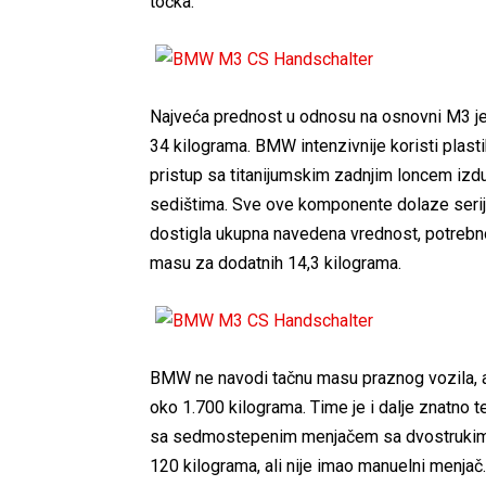
točka.
Najveća prednost u odnosu na osnovni M3 je
34 kilograma. BMW intenzivnije koristi plast
pristup sa titanijumskim zadnjim loncem izd
sedištima. Sve ove komponente dolaze serij
dostigla ukupna navedena vrednost, potrebno 
masu za dodatnih 14,3 kilograma.
BMW ne navodi tačnu masu praznog vozila, a
oko 1.700 kilograma. Time je i dalje znatno 
sa sedmostepenim menjačem sa dvostrukim k
120 kilograma, ali nije imao manuelni menjač.