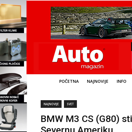
POČETNA
NAJNOVIJE
INFO
NAJNOVIJE
SVET
BMW M3 CS (G80) sti
Severnu Ameriku