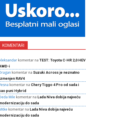
KOMENTARI
Aleksandar
komentar na
TEST: Toyota C-HR 2,0 HEV
AWD-i
Dragan
komentar na
Suzuki Across je neznatno
izmenjen RAV4
Vesna
komentar na
Chery Tiggo 4 Pro od sada i
kao puni Hybrid
Deda Mile
komentar na
Lada Niva dobija najveću
modernizaciju do sada
Mitke
komentar na
Lada Niva dobija najveću
modernizaciju do sada