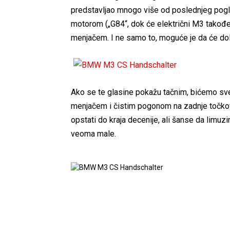
predstavljao mnogo više od poslednjeg pogl
motorom („G84“, dok će električni M3 takođe
menjačem. I ne samo to, moguće je da će dol
Ako se te glasine pokažu tačnim, bićemo sv
menjačem i čistim pogonom na zadnje točko
opstati do kraja decenije, ali šanse da limu
veoma male.