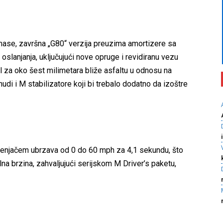
mase, završna „G80“ verzija preuzima amortizere sa
anjanja, uključujući nove opruge i revidiranu vezu
 za oko šest milimetara bliže asfaltu u odnosu na
i i M stabilizatore koji bi trebalo dodatno da izoštre
njačem ubrzava od 0 do 60 mph za 4,1 sekundu, što
a brzina, zahvaljujući serijskom M Driver’s paketu,