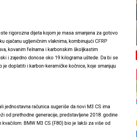
ste rigorozna dijeta kojom je masa smanjena za gotovo
iku ojačanu ugljeničnim vlaknima, kombinujući CFRP
uva, kovanim felnama i karbonskim školjkastim
ski i zajedno donose oko 19 kilograma uštede. Da bi se
je doplatiti i karbon-keramičke kočnice, koje smanjuju
li jednostavna računica sugeriše da novi M3 CS ima
teži od prethodne generacije, predstavljene 2018. godine
vačilom. BMW M3 CS (F80) bio je lakši za više od