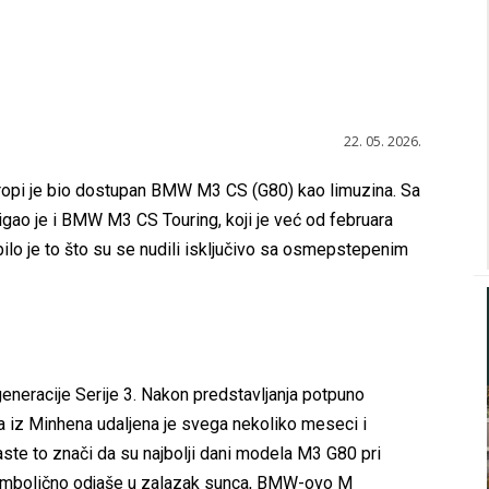
22. 05. 2026.
ropi je bio dostupan BMW M3 CS (G80) kao limuzina. Sa
igao je i BMW M3 CS Touring, koji je već od februara
ilo je to što su se nudili isključivo sa osmepstepenim
neracije Serije 3. Nakon predstavljanja potpuno
a iz Minhena udaljena je svega nekoliko meseci i
ste to znači da su najbolji dani modela M3 G80 pri
 simbolično odjaše u zalazak sunca, BMW-ovo M