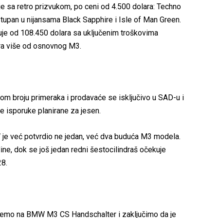
oje sa retro prizvukom, po ceni od 4.500 dolara: Techno
tupan u nijansama Black Sapphire i Isle of Man Green.
uje od 108.450 dolara sa uključenim troškovima
ara više od osnovnog M3.
m broju primeraka i prodavaće se isključivo u SAD-u i
ve isporuke planirane za jesen.
W je već potvrdio ne jedan, već dva buduća M3 modela.
ine, dok se još jedan redni šestocilindraš očekuje
28.
nemo na BMW M3 CS Handschalter i zaključimo da je