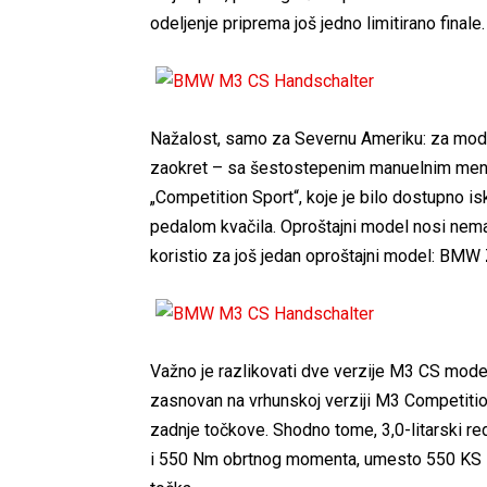
odeljenje priprema još jedno limitirano finale.
Nažalost, samo za Severnu Ameriku: za mode
zaokret – sa šestostepenim manuelnim menja
„Competition Sport“, koje je bilo dostupno i
pedalom kvačila. Oproštajni model nosi nema
koristio za još jedan oproštajni model: BMW
Važno je razlikovati dve verzije M3 CS mode
zasnovan na vrhunskoj verziji M3 Competitio
zadnje točkove. Shodno tome, 3,0-litarski re
i 550 Nm obrtnog momenta, umesto 550 KS 