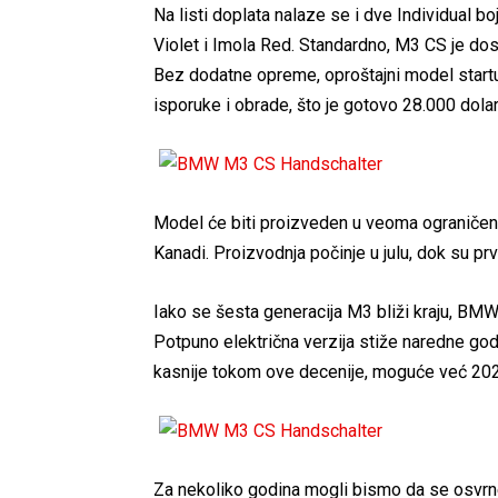
Na listi doplata nalaze se i dve Individual b
Violet i Imola Red. Standardno, M3 CS je dos
Bez dodatne opreme, oproštajni model start
isporuke i obrade, što je gotovo 28.000 dol
Model će biti proizveden u veoma ograničeno
Kanadi. Proizvodnja počinje u julu, dok su pr
Iako se šesta generacija M3 bliži kraju, BM
Potpuno električna verzija stiže naredne god
kasnije tokom ove decenije, moguće već 20
Za nekoliko godina mogli bismo da se osvr