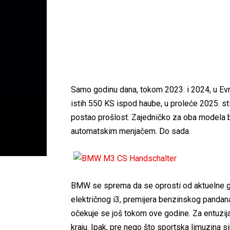
Samo godinu dana, tokom 2023. i 2024, u Ev
istih 550 KS ispod haube, u proleće 2025. st
postao prošlost. Zajedničko za oba modela b
automatskim menjačem. Do sada.
BMW se sprema da se oprosti od aktuelne ge
električnog i3, premijera benzinskog pandan
očekuje se još tokom ove godine. Za entuzija
kraju. Ipak, pre nego što sportska limuzina