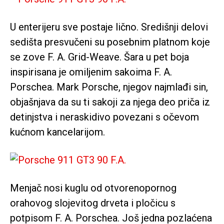
U enterijeru sve postaje lično. Središnji delovi
sedišta presvučeni su posebnim platnom koje
se zove F. A. Grid-Weave. Šara u pet boja
inspirisana je omiljenim sakoima F. A.
Porschea. Mark Porsche, njegov najmlađi sin,
objašnjava da su ti sakoji za njega deo priča iz
detinjstva i neraskidivo povezani s očevom
kućnom kancelarijom.
Menjač nosi kuglu od otvorenopornog
orahovog slojevitog drveta i pločicu s
potpisom F. A. Porschea. Još jedna pozlaćena