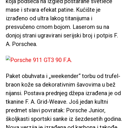
koja podseća na izgled postarane svetleće
mase i stvara efekat patine. Kućište je
izrađeno od ultra lakog titanijuma i
presvučeno crnom bojom. Laserom su na
donjoj strani ugravirani serijski broj i potpis F.
A. Porschea.
Paket obuhvata i „weekender“ torbu od trufel-
braon kože sa dekorativnim šavovima u bež
nijansi. Postava prednjeg džepa izrađena je od
tkanine F. A. Grid-Weave. Još jedan kultni
predmet slavi povratak: Porsche Junior,
školjkasti sportski sanke iz šezdesetih godina.
Nova verzija je izrađena od karbona i takođe