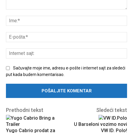
Unesite
komentar:
Ime
E-
poš
Int
sajt
Sačuvajte moje ime, adresu e-pošte i internet sajt za sledeći
put kada budem komentarisao.
Prethodni tekst
Sledeći tekst
U Barseloni vozimo novi
Yugo Cabrio prodat za
VW ID. Polo!