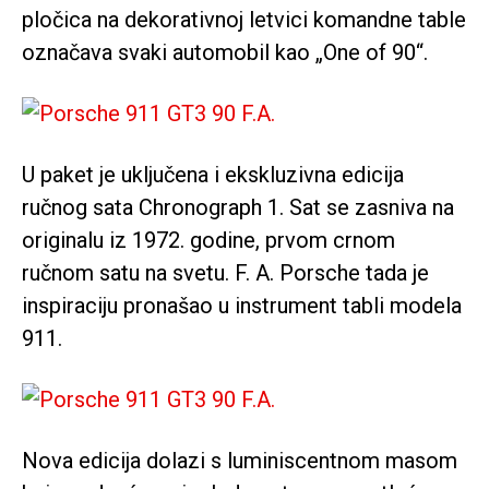
pločica na dekorativnoj letvici komandne table
označava svaki automobil kao „One of 90“.
U paket je uključena i ekskluzivna edicija
ručnog sata Chronograph 1. Sat se zasniva na
originalu iz 1972. godine, prvom crnom
ručnom satu na svetu. F. A. Porsche tada je
inspiraciju pronašao u instrument tabli modela
911.
Nova edicija dolazi s luminiscentnom masom