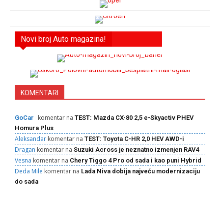
Novi broj Auto magazina!
KOMENTARI
komentar na
GoCar
TEST: Mazda CX-80 2,5 e-Skyactiv PHEV
Homura Plus
Aleksandar
komentar na
TEST: Toyota C-HR 2,0 HEV AWD-i
Dragan
komentar na
Suzuki Across je neznatno izmenjen RAV4
Vesna
komentar na
Chery Tiggo 4 Pro od sada i kao puni Hybrid
Deda Mile
komentar na
Lada Niva dobija najveću modernizaciju
do sada