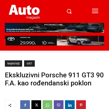
NAJNOVIJE
SVET
Ekskluzivni Porsche 911 GT3 90
F.A. kao rođendanski poklon