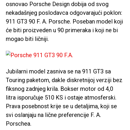
osnovao Porsche Design dobija od svog
nekadašnjeg poslodavca odgovarajući poklon:
911 GT3 90 F. A. Porsche. Poseban model koji
će biti proizveden u 90 primeraka i koji ne bi
mogao biti ličniji.
Jubilarni model zasniva se na 911 GT3 sa
Touring paketom, dakle diskretnijoj verziji bez
fiksnog zadnjeg krila. Bokser motor od 4,0
litra isporučuje 510 KS i ostaje atmosferski.
Prava posebnost krije se u detaljima, koji se
svi oslanjaju na lične preferencije F. A.
Porschea.