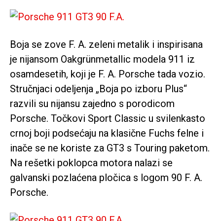
Boja se zove F. A. zeleni metalik i inspirisana
je nijansom Oakgrünmetallic modela 911 iz
osamdesetih, koji je F. A. Porsche tada vozio.
Stručnjaci odeljenja „Boja po izboru Plus“
razvili su nijansu zajedno s porodicom
Porsche. Točkovi Sport Classic u svilenkasto
crnoj boji podsećaju na klasične Fuchs felne i
inače se ne koriste za GT3 s Touring paketom.
Na rešetki poklopca motora nalazi se
galvanski pozlaćena pločica s logom 90 F. A.
Porsche.