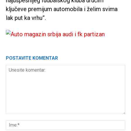
najuspešnijeg fudbalskog kluba uručim
ključeve premijum automobila i želim svima
lak put ka vrhu”.
POSTAVITE KOMENTAR
Unesite
komentar:
Ime