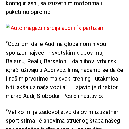
konfigurisani, sa izuzetnim motorima i
paketima opreme.
“Obzirom da je Audi na globalnom nivou
sponzor najvećim svetskim klubovima,
Bajernu, Realu, Barseloni i da njihovi vrhunski
igrači uživaju u Audi vozilima, nadamo se da će
i našim prvotimcima svaki trening i utakmica
biti lakša uz naša vozila” – izjavio je direktor
marke Audi, Slobodan Pešić i nastavio:
“Veliko mi je zadovoljstvo da ovim izuzetnim
sportistima i članovima stručnog štaba našeg