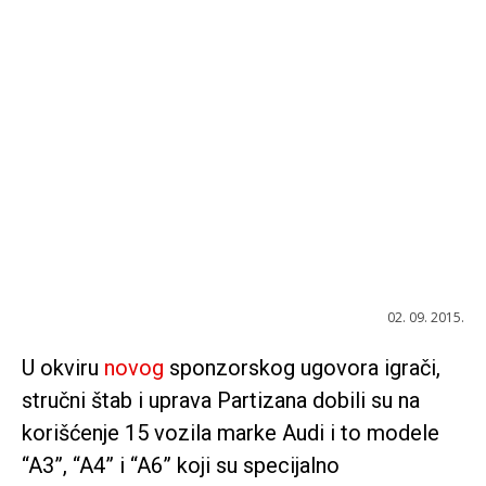
02. 09. 2015.
U okviru
novog
sponzorskog ugovora igrači,
stručni štab i uprava Partizana dobili su na
korišćenje 15 vozila marke Audi i to modele
“A3”, “A4” i “A6” koji su specijalno