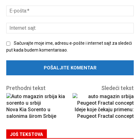
E-
poš
Int
sajt
Sačuvajte moje ime, adresu e-pošte i internet sajt za sledeći
put kada budem komentarisao.
Prethodni tekst
Sledeći tekst
Nova Kia Sorento u
Ideje koje čekaju primenu:
salonima širom Srbije
Peugeot Fractal concept
JOŠ TEKSTOVA