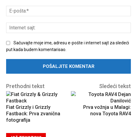
E-
poš
Int
sajt
Sačuvajte moje ime, adresu e-pošte i internet sajt za sledeći
put kada budem komentarisao.
Prethodni tekst
Sledeći tekst
Fiat Grizzly i Grizzly
Prva vožnja u Malagi:
Fastback: Prva zvanična
nova Toyota RAV4
fotografija