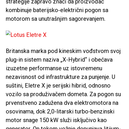
strategije zapravo znači da proizvođač
kombinuje baterijsko-električni pogon sa
motorom sa unutrašnjim sagorevanjem.
Britanska marka pod kineskim vođstvom svoj
plug-in sistem naziva „X-Hybrid“ i obećava
izuzetne performanse uz istovremenu
nezavisnost od infrastrukture za punjenje. U
suštini, Eletre X je serijski hibrid, odnosno
vozilo sa produživačem dometa. Za pogon su
prvenstveno zadužena dva elektromotora na
osovinama, dok 2,0-litarski turbo-benzinski
motor snage 150 kW služi isključivo kao
generator. On tokom vožnje dopunjava litijum-