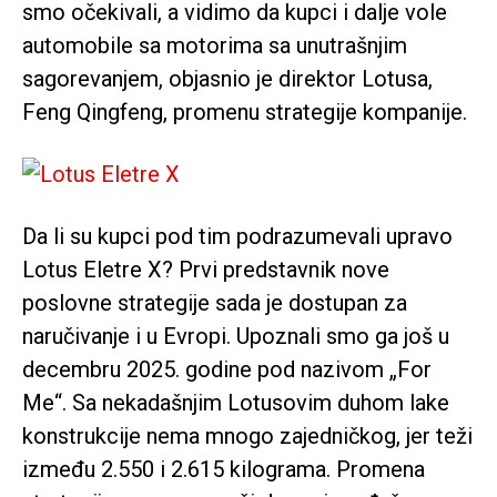
smo očekivali, a vidimo da kupci i dalje vole
automobile sa motorima sa unutrašnjim
sagorevanjem, objasnio je direktor Lotusa,
Feng Qingfeng, promenu strategije kompanije.
Da li su kupci pod tim podrazumevali upravo
Lotus Eletre X? Prvi predstavnik nove
poslovne strategije sada je dostupan za
naručivanje i u Evropi. Upoznali smo ga još u
decembru 2025. godine pod nazivom „For
Me“. Sa nekadašnjim Lotusovim duhom lake
konstrukcije nema mnogo zajedničkog, jer teži
između 2.550 i 2.615 kilograma. Promena