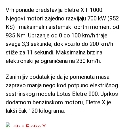
Vrh ponude predstavlja Eletre X H1000.
Njegovi motori zajedno razvijaju 700 kW (952
KS) i maksimalni sistemski obrtni moment od
935 Nm. Ubrzanje od 0 do 100 km/h traje
svega 3,3 sekunde, dok vozilo do 200 km/h
stiže za 11 sekundi. Maksimalna brzina
elektronski je ograničena na 230 km/h.
Zanimljiv podatak je da je pomenuta masa
zapravo manja nego kod potpuno električnog
sestrinskog modela Lotus Eletre 900. Uprkos
dodatnom benzinskom motoru, Eletre X je
lakši čak 120 kilograma.