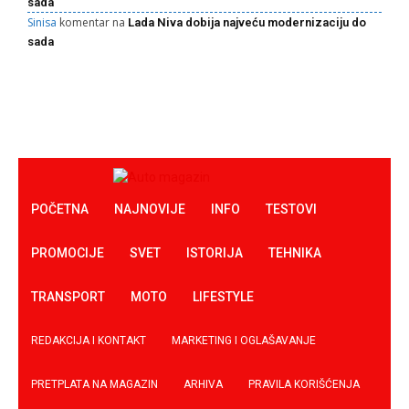
sada
Sinisa
komentar na
Lada Niva dobija najveću modernizaciju do
sada
POČETNA
NAJNOVIJE
INFO
TESTOVI
PROMOCIJE
SVET
ISTORIJA
TEHNIKA
TRANSPORT
MOTO
LIFESTYLE
REDAKCIJA I KONTAKT
MARKETING I OGLAŠAVANJE
PRETPLATA NA MAGAZIN
ARHIVA
PRAVILA KORIŠĆENJA