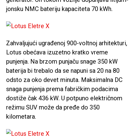
jonsku NMC bateriju kapaciteta 70 kWh.
Zahvaljujući ugrađenoj 900-voltnoj arhitekturi,
Lotus obećava izuzetno kratko vreme
punjenja. Na brzom punjaču snage 350 kW
baterija bi trebalo da se napuni sa 20 na 80
odsto za oko devet minuta. Maksimalna DC
snaga punjenja prema fabričkim podacima
dostiže čak 436 kW. U potpuno električnom
režimu SUV može da pređe do 350
kilometara.