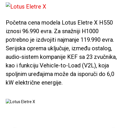
Početna cena modela Lotus Eletre X H550
iznosi 96.990 evra. Za snažniji H1000
potrebno je izdvojiti najmanje 119.990 evra.
Serijska oprema uključuje, između ostalog,
audio-sistem kompanije KEF sa 23 zvučnika,
kao i funkciju Vehicle-to-Load (V2L), koja
spoljnim uređajima može da isporuči do 6,0
kW električne energije.