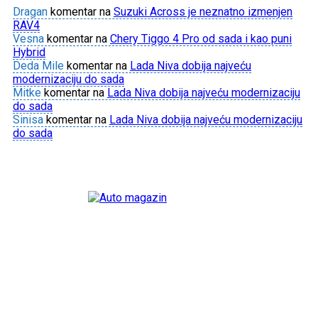
Dragan
komentar na
Suzuki Across je neznatno izmenjen
RAV4
Vesna
komentar na
Chery Tiggo 4 Pro od sada i kao puni
Hybrid
Deda Mile
komentar na
Lada Niva dobija najveću
modernizaciju do sada
Mitke
komentar na
Lada Niva dobija najveću modernizaciju
do sada
Sinisa
komentar na
Lada Niva dobija najveću modernizaciju
do sada
POČETNA
NAJNOVIJE
INFO
TESTOVI
PROMOCIJE
SVET
ISTORIJA
TEHNIKA