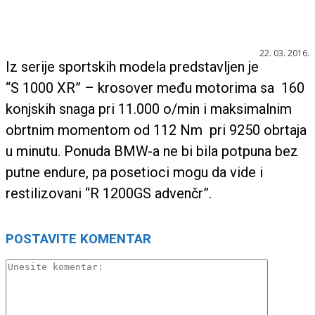
22. 03. 2016.
Iz serije sportskih modela predstavljen je
“S 1000 XR” – krosover među motorima sa 160
konjskih snaga pri 11.000 o/min i maksimalnim
obrtnim momentom od 112 Nm pri 9250 obrtaja
u minutu. Ponuda BMW-a ne bi bila potpuna bez
putne endure, pa posetioci mogu da vide i
restilizovani “R 1200GS advenčr”.
POSTAVITE KOMENTAR
Unesite
komentar: