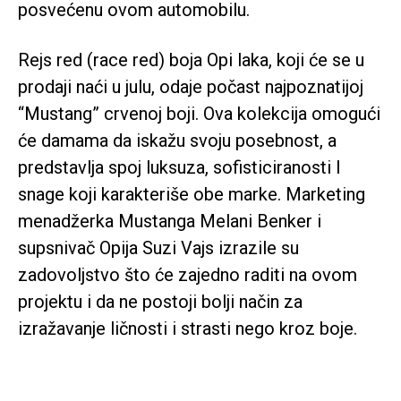
posvećenu ovom automobilu.
Rejs red (race red) boja Opi laka, koji će se u
prodaji naći u julu, odaje počast najpoznatijoj
“Mustang” crvenoj boji. Ova kolekcija omogući
će damama da iskažu svoju posebnost, a
predstavlja spoj luksuza, sofisticiranosti I
snage koji karakteriše obe marke. Marketing
menadžerka Mustanga Melani Benker i
supsnivač Opija Suzi Vajs izrazile su
zadovoljstvo što će zajedno raditi na ovom
projektu i da ne postoji bolji način za
izražavanje ličnosti i strasti nego kroz boje.