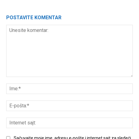
POSTAVITE KOMENTAR
Unesite
komentar:
Ime
E-
poš
Int
sajt
Sačuvajte moje ime, adresu e-pošte i internet sajt za sledeći