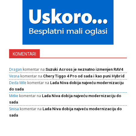
KOMENTARI
Dragan
komentar na
Suzuki Across je neznatno izmenjen RAV4
Vesna
komentar na
Chery Tiggo 4 Pro od sada i kao puni Hybrid
Deda Mile
komentar na
Lada Niva dobija najveću modernizaciju
do sada
Mitke
komentar na
Lada Niva dobija najveću modernizaciju do
sada
Sinisa
komentar na
Lada Niva dobija najveću modernizaciju do
sada