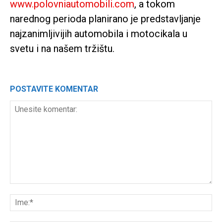
www.polovniautomobili.com
, a tokom
narednog perioda planirano je predstavljanje
najzanimljivijih automobila i motocikala u
svetu i na našem tržištu.
POSTAVITE KOMENTAR
Unesite
komentar:
Ime