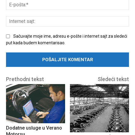
E-
poš
Int
sajt
Sačuvajte moje ime, adresu e-pošte i internet sajt za sledeći
put kada budem komentarisao.
Prethodni tekst
Sledeći tekst
Dodatne usluge u Verano
Motorsu