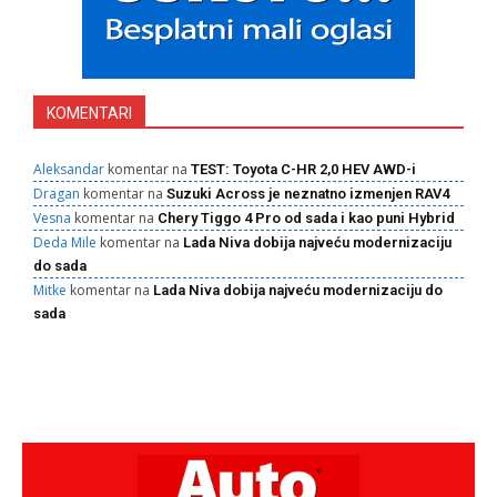
KOMENTARI
Aleksandar
komentar na
TEST: Toyota C-HR 2,0 HEV AWD-i
Dragan
komentar na
Suzuki Across je neznatno izmenjen RAV4
Vesna
komentar na
Chery Tiggo 4 Pro od sada i kao puni Hybrid
Deda Mile
komentar na
Lada Niva dobija najveću modernizaciju
do sada
Mitke
komentar na
Lada Niva dobija najveću modernizaciju do
sada