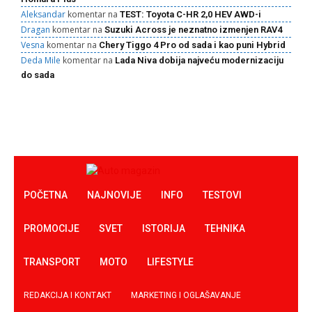
Aleksandar
komentar na
TEST: Toyota C-HR 2,0 HEV AWD-i
Dragan
komentar na
Suzuki Across je neznatno izmenjen RAV4
Vesna
komentar na
Chery Tiggo 4 Pro od sada i kao puni Hybrid
Deda Mile
komentar na
Lada Niva dobija najveću modernizaciju
do sada
POČETNA
NAJNOVIJE
INFO
TESTOVI
PROMOCIJE
SVET
ISTORIJA
TEHNIKA
TRANSPORT
MOTO
LIFESTYLE
REDAKCIJA I KONTAKT
MARKETING I OGLAŠAVANJE