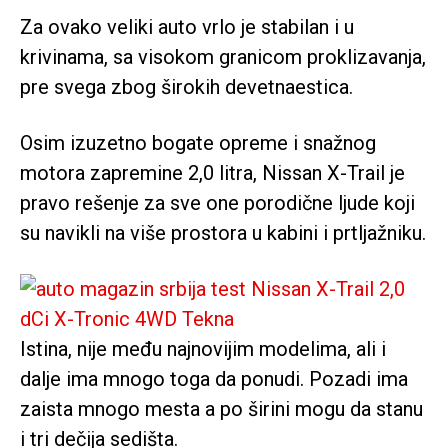
Za ovako veliki auto vrlo je stabilan i u
krivinama, sa visokom granicom proklizavanja,
pre svega zbog širokih devetnaestica.
Osim izuzetno bogate opreme i snažnog
motora zapremine 2,0 litra, Nissan X-Trail je
pravo rešenje za sve one porodične ljude koji
su navikli na više prostora u kabini i prtljažniku.
Istina, nije među najnovijim modelima, ali i
dalje ima mnogo toga da ponudi. Pozadi ima
zaista mnogo mesta a po širini mogu da stanu
i tri dečija sedišta.