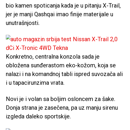
bio kamen spoticanja kada je u pitanju X-Trail,
jer je manji Qashqai imao finije materijale u
unutrašnjosti.
Konkretno, centralna konzola sada je
obložena sunđerastom eko-kožom, koja se
nalazi i na komandnoj tabli ispred suvozača ali
i u tapacirunzima vrata.
Novi je i volan sa boljim osloncem za šake.
Donja strana je zasečena, pa uz manju sirenu
izgleda daleko sportskije.