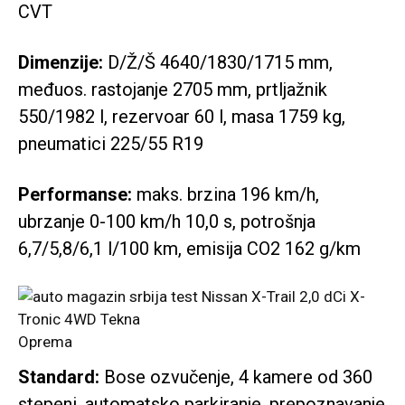
CVT
Dimenzije:
D/Ž/Š 4640/1830/1715 mm,
međuos. rastojanje 2705 mm, prtljažnik
550/1982 l, rezervoar 60 l, masa 1759 kg,
pneumatici 225/55 R19
Performanse:
maks. brzina 196 km/h,
ubrzanje 0-100 km/h 10,0 s, potrošnja
6,7/5,8/6,1 l/100 km, emisija CO2 162 g/km
Oprema
Standard:
Bose ozvučenje, 4 kamere od 360
stepeni, automatsko parkiranje, prepoznavanje