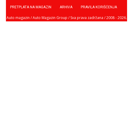
PRETPLATA NA MAGAZIN
ARHIVA
PRAVILA KORIŠĆENJA
Auto magazin / Auto Magazin Group / Sva prava zadržana / 2008 - 2026.