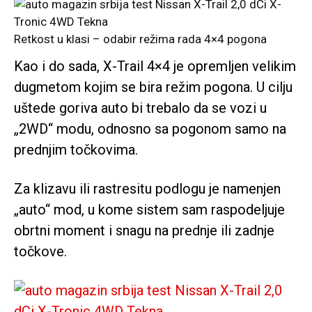
Retkost u klasi – odabir režima rada 4×4 pogona
Kao i do sada, X-Trail 4×4 je opremljen velikim
dugmetom kojim se bira režim pogona. U cilju
uštede goriva auto bi trebalo da se vozi u
„2WD“ modu, odnosno sa pogonom samo na
prednjim točkovima.
Za klizavu ili rastresitu podlogu je namenjen
„auto“ mod, u kome sistem sam raspodeljuje
obrtni moment i snagu na prednje ili zadnje
točkove.