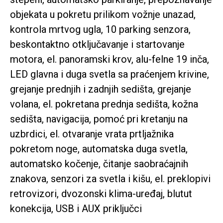
objekata u pokretu prilikom vožnje unazad,
kontrola mrtvog ugla, 10 parking senzora,
beskontaktno otključavanje i startovanje
motora, el. panoramski krov, alu-felne 19 inča,
LED glavna i duga svetla sa praćenjem krivine,
grejanje prednjih i zadnjih sedišta, grejanje
volana, el. pokretana prednja sedišta, kožna
sedišta, navigacija, pomoć pri kretanju na
uzbrdici, el. otvaranje vrata prtljažnika
pokretom noge, automatska duga svetla,
automatsko kočenje, čitanje saobraćajnih
znakova, senzori za svetla i kišu, el. preklopivi
retrovizori, dvozonski klima-uređaj, blutut
konekcija, USB i AUX priključci