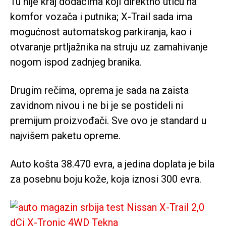
Tu nije kraj dodacima koji direktno utiču na
komfor vozača i putnika; X-Trail sada ima
mogućnost automatskog parkiranja, kao i
otvaranje prtljažnika na struju uz zamahivanje
nogom ispod zadnjeg branika.
Drugim rečima, oprema je sada na zaista
zavidnom nivou i ne bi je se postideli ni
premijum proizvođači. Sve ovo je standard u
najvišem paketu opreme.
Auto košta 38.470 evra, a jedina doplata je bila
za posebnu boju kože, koja iznosi 300 evra.