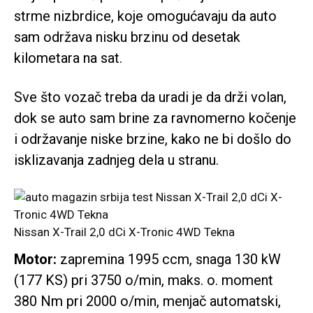
strme nizbrdice, koje omogućavaju da auto
sam održava nisku brzinu od desetak
kilometara na sat.
Sve što vozač treba da uradi je da drži volan,
dok se auto sam brine za ravnomerno kočenje
i održavanje niske brzine, kako ne bi došlo do
isklizavanja zadnjeg dela u stranu.
Nissan X-Trail 2,0 dCi X-Tronic 4WD Tekna
Motor:
zapremina 1995 ccm, snaga 130 kW
(177 KS) pri 3750 o/min, maks. o. moment
380 Nm pri 2000 o/min, menjač automatski,