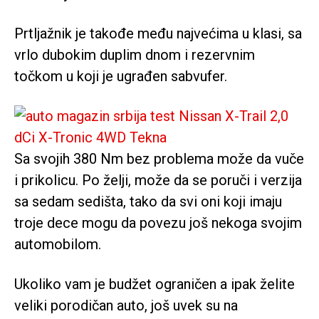
Prtljažnik je takođe među najvećima u klasi, sa
vrlo dubokim duplim dnom i rezervnim
točkom u koji je ugrađen sabvufer.
Sa svojih 380 Nm bez problema može da vuče
i prikolicu. Po želji, može da se poruči i verzija
sa sedam sedišta, tako da svi oni koji imaju
troje dece mogu da povezu još nekoga svojim
automobilom.
Ukoliko vam je budžet ograničen a ipak želite
veliki porodičan auto, još uvek su na