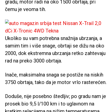
gradu, motor radi na oko 1500 obrtaja, pri
čemu je veoma tih.
Ukoliko su vam potrebna snažnija ubrzanja, a
samim tim i više snage, obrtaji se dižu na oko
2000, dok ekstremna ubrzanja retko zahtevaju
rad na preko 3000 obrtaja.
Inače, maksimalna snaga se postiže na niskih
3750 obrtaja, tako da je motor vrlo rasterećen.
Doduše, nije posebno štedljiv; po gradu nam je
prosek bio 9,5 l/100 km i to uglavnom na
kratkim relacijama na nižim temperaturama.