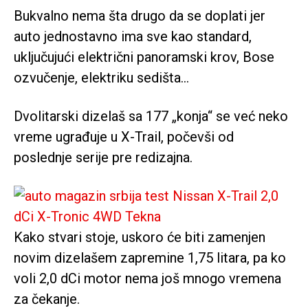
Bukvalno nema šta drugo da se doplati jer
auto jednostavno ima sve kao standard,
uključujući električni panoramski krov, Bose
ozvučenje, elektriku sedišta…
Dvolitarski dizelaš sa 177 „konja“ se već neko
vreme ugrađuje u X-Trail, počevši od
poslednje serije pre redizajna.
Kako stvari stoje, uskoro će biti zamenjen
novim dizelašem zapremine 1,75 litara, pa ko
voli 2,0 dCi motor nema još mnogo vremena
za čekanje.