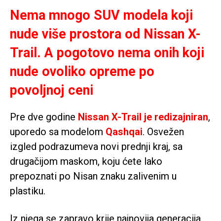
Nema mnogo SUV modela koji
nude više prostora od Nissan X-
Trail. A pogotovo nema onih koji
nude ovoliko opreme po
povoljnoj ceni
Pre dve godine
Nissan X-Trail je redizajniran
,
uporedo sa modelom
Qashqai
. Osvežen
izgled podrazumeva novi prednji kraj, sa
drugačijom maskom, koju ćete lako
prepoznati po Nisan znaku zalivenim u
plastiku.
Iz njega se zapravo krije najnovija generacija