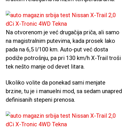
Na otvorenom je već drugačija priča, ali samo
na magistralnim putevima, kada prosek lako
pada na 6,5 l/100 km. Auto-put već dosta
podiže potrošnju, pa pri 130 km/h X-Trail troši
tek nešto manje od devet litara.
Ukoliko volite da ponekad sami menjate
brzine, tu je i manuelni mod, sa sedam unapred
definisanih stepeni prenosa.