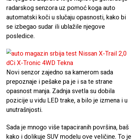
radarskog senzora uz pomoć koga auto
automatski koči u slučaju opasnosti, kako bi
se izbegao sudar ili ublažile njegove
posledice.
Novi senzor zajedno sa kamerom sada
prepoznaje i pešake pa je i sa te strane
opasnost manja. Zadnja svetla su dobila
pozicije u vidu LED trake, a bilo je izmena i u
unutrašnjosti.
Sada je mnogo više tapaciranih površina, baš
kako i dolikuje SUV modelu ove veličine. To je