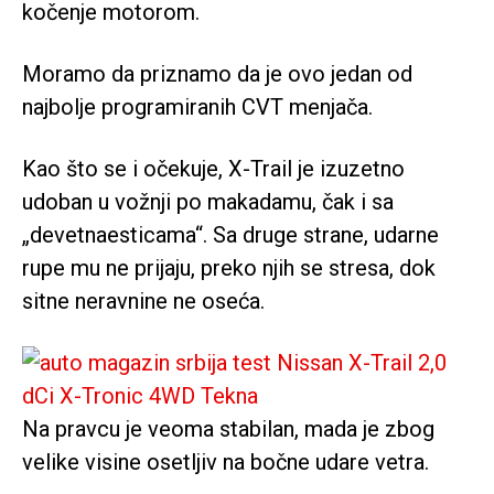
kočenje motorom.
Moramo da priznamo da je ovo jedan od
najbolje programiranih CVT menjača.
Kao što se i očekuje, X-Trail je izuzetno
udoban u vožnji po makadamu, čak i sa
„devetnaesticama“. Sa druge strane, udarne
rupe mu ne prijaju, preko njih se stresa, dok
sitne neravnine ne oseća.
Na pravcu je veoma stabilan, mada je zbog
velike visine osetljiv na bočne udare vetra.