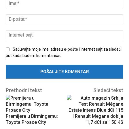
komentar:
Ime
E-
poš
Int
sajt
Sačuvajte moje ime, adresu e-pošte i internet sajt za sledeći
put kada budem komentarisao.
Prethodni tekst
Sledeći tekst
Premijera u Birmingemu:
I Renault Megane dobija
Toyota Proace City
1,7 dCi sa 150 KS