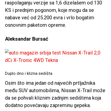
raspolaganju verzije sa 1,6 dizelašem od 130
KS i prednjim pogonom, koje mogu da se
nabave već od 25.200 evra i vrlo bogatim
osnovnim paketom opreme.
Aleksandar Bursać
Duplo dno i klizna sedišta
Osim što ima jedan od najvećih prtljažnika
među SUV automobilima, Nissan X-Trail može
da se pohvali kliznim zadnjim sedištima koja
dodatno povećavaju zapreminu gepeka.