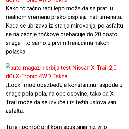
Kako to tačno radi lepo može da se prati u
realnom vremenu preko displeja instrumenata.
Kada se ubrzava iz stanja mirovanja, po asfaltu
se na zadnje točkove prebacuje do 20 posto
snage i to samo u prvim trenucima nakon
polaska.
„Lock“ mod obezbeđuje konstantnu raspodelu
snage pola-pola, na obe osovine, tako da X-
Trail može da se izvuče i iz težih uslova van
asfalta.
Tu je i pomoć prilikom spuštanja niz vrlo