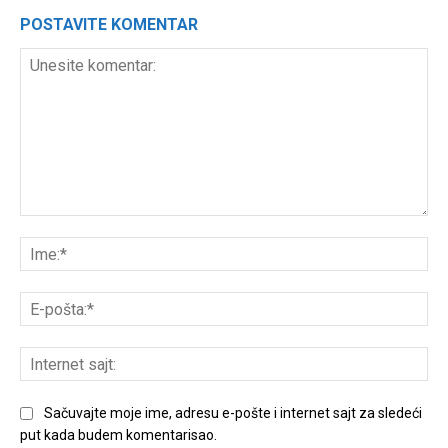
POSTAVITE KOMENTAR
Unesite
komentar:
Ime
E-
poš
Int
sajt
Sačuvajte moje ime, adresu e-pošte i internet sajt za sledeći
put kada budem komentarisao.