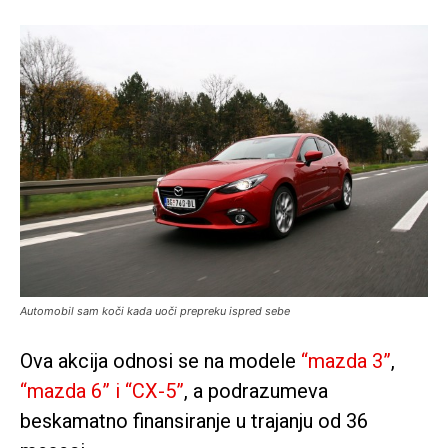
Automobil sam koči kada uoči prepreku ispred sebe
Ova akcija odnosi se na modele
“mazda 3”
,
“mazda 6” i “CX-5”
, a podrazumeva
beskamatno finansiranje u trajanju od 36