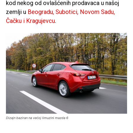
kod nekog od ovlašćenih prodavaca u našoj
zemlji u
Beogradu, Subotici, Novom Sadu,
Čačku i Kragujevcu
.
Dizajn baziran na većoj limuzini mazda 6