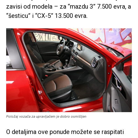
zavisi od modela – za “mazdu 3” 7.500 evra, a
“šesticu” i “CX-5” 13.500 evra.
Položaj vozača za upravljačem je dobro osmišljen
O detaljima ove ponude možete se raspitati