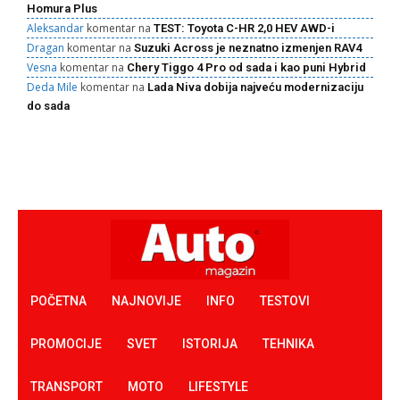
Homura Plus
Aleksandar
komentar na
TEST: Toyota C-HR 2,0 HEV AWD-i
Dragan
komentar na
Suzuki Across je neznatno izmenjen RAV4
Vesna
komentar na
Chery Tiggo 4 Pro od sada i kao puni Hybrid
Deda Mile
komentar na
Lada Niva dobija najveću modernizaciju
do sada
POČETNA
NAJNOVIJE
INFO
TESTOVI
PROMOCIJE
SVET
ISTORIJA
TEHNIKA
TRANSPORT
MOTO
LIFESTYLE