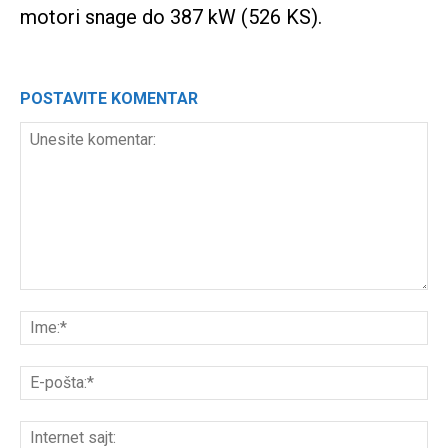
motori snage do 387 kW (526 KS).
POSTAVITE KOMENTAR
Unesite
komentar:
Ime
E-
poš
Int