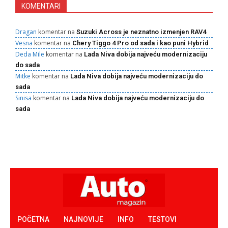
KOMENTARI
Dragan
komentar na
Suzuki Across je neznatno izmenjen RAV4
Vesna
komentar na
Chery Tiggo 4 Pro od sada i kao puni Hybrid
Deda Mile
komentar na
Lada Niva dobija najveću modernizaciju
do sada
Mitke
komentar na
Lada Niva dobija najveću modernizaciju do
sada
Sinisa
komentar na
Lada Niva dobija najveću modernizaciju do
sada
POČETNA
NAJNOVIJE
INFO
TESTOVI