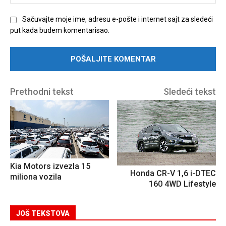
sajt
Sačuvajte moje ime, adresu e-pošte i internet sajt za sledeći
put kada budem komentarisao.
Prethodni tekst
Sledeći tekst
Kia Motors izvezla 15
Honda CR-V 1,6 i-DTEC
miliona vozila
160 4WD Lifestyle
JOŠ TEKSTOVA