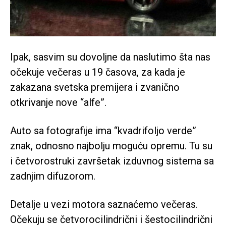
Ipak, sasvim su dovoljne da naslutimo šta nas
očekuje večeras u 19 časova, za kada je
zakazana svetska premijera i zvanično
otkrivanje nove “alfe”.
Auto sa fotografije ima “kvadrifoljo verde”
znak, odnosno najbolju moguću opremu. Tu su
i četvorostruki završetak izduvnog sistema sa
zadnjim difuzorom.
Detalje u vezi motora saznaćemo večeras.
Očekuju se četvorocilindrični i šestocilindrični