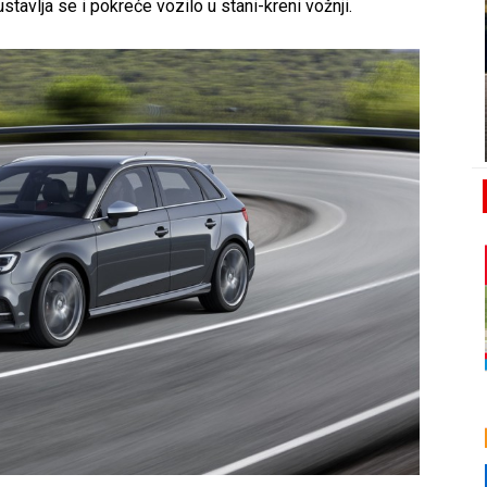
tavlja se i pokreće vozilo u stani-kreni vožnji.