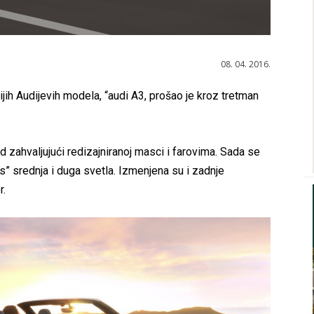
08. 04. 2016.
jih Audijevih modela, “audi A3, prošao je kroz tretman
d zahvaljujući redizajniranoj masci i farovima. Sada se
s” srednja i duga svetla. Izmenjena su i zadnje
r.