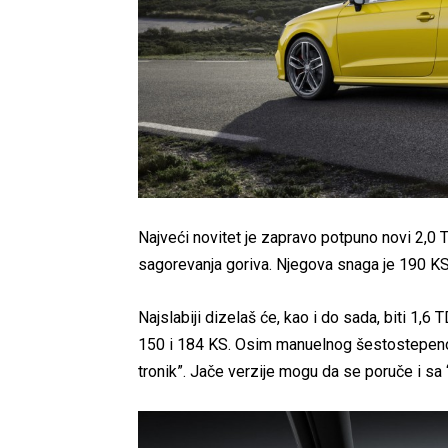
Najveći novitet je zapravo potpuno novi 2,0
sagorevanja goriva. Njegova snaga je 190 
Najslabiji dizelaš će, kao i do sada, biti 1,6
150 i 184 KS. Osim manuelnog šestostepeno
tronik”. Jače verzije mogu da se poruče i sa 