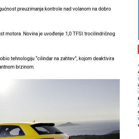
ogućnost preuzimanja kontrole nad volanom na dobro
st motora. Novina je uvođenje 1,0 TFSI trocilindričnog
bio tehnologiju “cilindar na zahtev”, kojom deaktivira
stantnom brzinom.