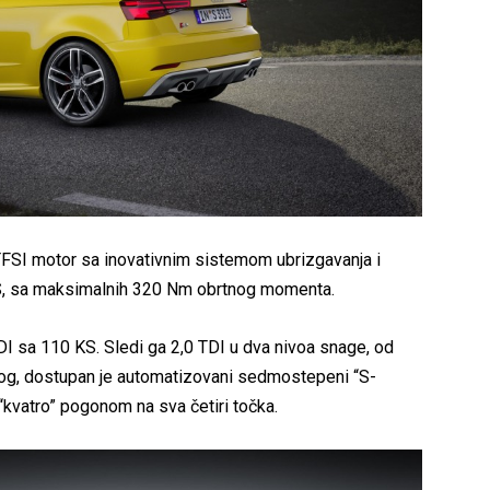
 TFSI motor sa inovativnim sistemom ubrizgavanja i
KS, sa maksimalnih 320 Nm obrtnog momenta.
 TDI sa 110 KS. Sledi ga 2,0 TDI u dva nivoa snage, od
g, dostupan je automatizovani sedmostepeni “S-
“kvatro” pogonom na sva četiri točka.