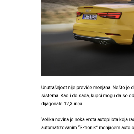
Unutrašnjost nije previše menjana. Nešto je d
sistema. Kao i do sada, kupci mogu da se od
dijagonale 12,3 inča.
Velika novina je neka vrsta autopilota koja r
automatizovanim “S-tronik” menjačem auto 