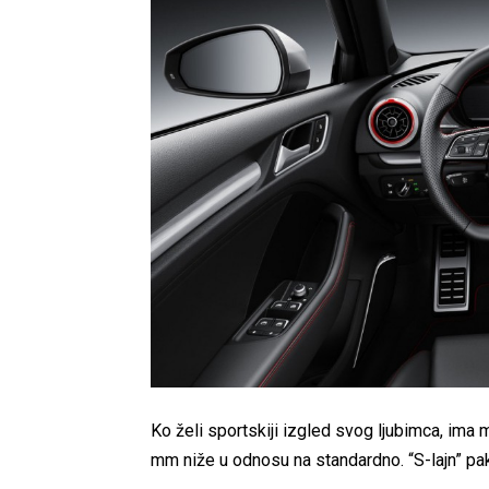
Ko želi sportskiji izgled svog ljubimca, ima 
mm niže u odnosu na standardno. “S-lajn” pa