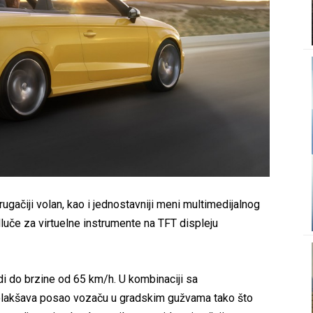
rugačiji volan, kao i jednostavniji meni multimedijalnog
luče za virtuelne instrumente na TFT displeju
adi do brzine od 65 km/h. U kombinaciji sa
olakšava posao vozaču u gradskim gužvama tako što