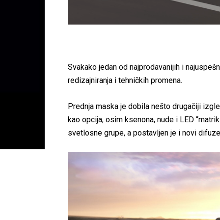
Svakako jedan od najprodavanijih i najuspešni
redizajniranja i tehničkih promena.
Prednja maska je dobila nešto drugačiji izgle
kao opcija, osim ksenona, nude i LED “matrik
svetlosne grupe, a postavljen je i novi difuze