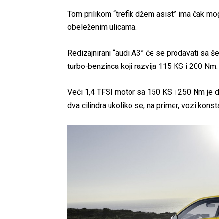
Tom prilikom “trefik džem asist” ima čak m
obeleženim ulicama.
Redizajnirani “audi A3” će se prodavati sa še
turbo-benzinca koji razvija 115 KS i 200 Nm.
Veći 1,4 TFSI motor sa 150 KS i 250 Nm je do
dva cilindra ukoliko se, na primer, vozi kon