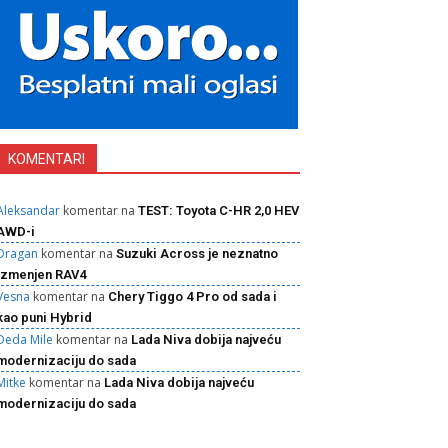
KOMENTARI
Aleksandar
komentar na
TEST: Toyota C-HR 2,0 HEV
AWD-i
Dragan
komentar na
Suzuki Across je neznatno
izmenjen RAV4
Vesna
komentar na
Chery Tiggo 4 Pro od sada i
kao puni Hybrid
Deda Mile
komentar na
Lada Niva dobija najveću
modernizaciju do sada
Mitke
komentar na
Lada Niva dobija najveću
modernizaciju do sada