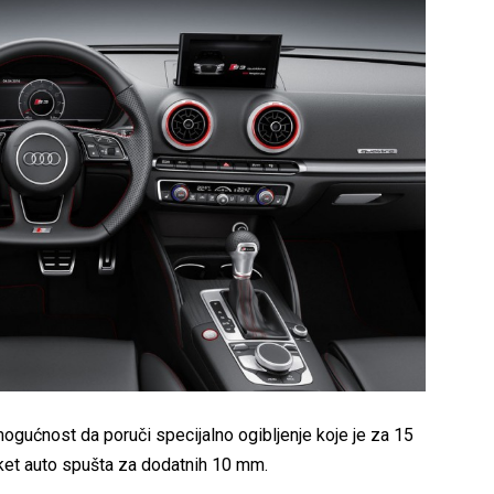
mogućnost da poruči specijalno ogibljenje koje je za 15
ket auto spušta za dodatnih 10 mm.