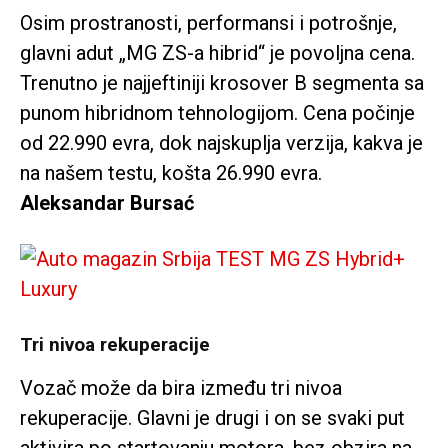
Osim prostranosti, performansi i potrošnje,
glavni adut „MG ZS-a hibrid“ je povoljna cena.
Trenutno je najjeftiniji krosover B segmenta sa
punom hibridnom tehnologijom. Cena počinje
od 22.990 evra, dok najskuplja verzija, kakva je
na našem testu, košta 26.990 evra.
Aleksandar Bursać
Tri nivoa rekuperacije
Vozač može da bira između tri nivoa
rekuperacije. Glavni je drugi i on se svaki put
aktivira po startovanju motora, bez obzira na