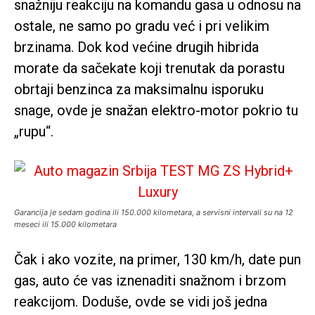
snažniju reakciju na komandu gasa u odnosu na
ostale, ne samo po gradu već i pri velikim
brzinama. Dok kod većine drugih hibrida
morate da sačekate koji trenutak da porastu
obrtaji benzinca za maksimalnu isporuku
snage, ovde je snažan elektro-motor pokrio tu
„rupu“.
Garancija je sedam godina ili 150.000 kilometara, a servisni intervali su na 12
meseci ili 15.000 kilometara
Čak i ako vozite, na primer, 130 km/h, date pun
gas, auto će vas iznenaditi snažnom i brzom
reakcijom. Doduše, ovde se vidi još jedna