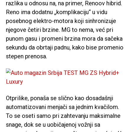
razlika u odnosu na, na primer, Renoov hibrid.
Reno ima dodatnu „komplikaciju“ u vidu
posebnog elektro-motora koji sinhronizuje
njegove četiri brzine. MG to nema, već pri
punom gasu i promeni brzina mora da sačeka
sekundu da obrtaji padnu, kako bise promenio
stepen prenosa.
Otprilike, ponaša se slično kao dosadašnji
automatizovani menjači sa jednim kvačilom.
To se oseti samo pri zahtevanju maksimalne
snage, dok se u uobičajenoj vožnji sa