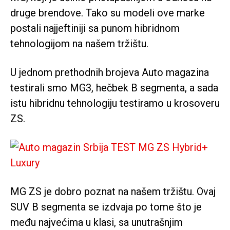
druge brendove. Tako su modeli ove marke
postali najjeftiniji sa punom hibridnom
tehnologijom na našem tržištu.
U jednom prethodnih brojeva Auto magazina
testirali smo MG3, hečbek B segmenta, a sada
istu hibridnu tehnologiju testiramo u krosoveru
ZS.
MG ZS je dobro poznat na našem tržištu. Ovaj
SUV B segmenta se izdvaja po tome što je
među najvećima u klasi, sa unutrašnjim