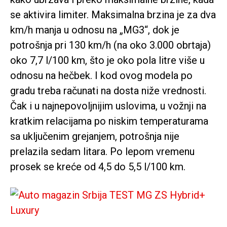
se aktivira limiter. Maksimalna brzina je za dva
km/h manja u odnosu na „MG3“, dok je
potrošnja pri 130 km/h (na oko 3.000 obrtaja)
oko 7,7 l/100 km, što je oko pola litre više u
odnosu na hečbek. I kod ovog modela po
gradu treba računati na dosta niže vrednosti.
Čak i u najnepovoljnijim uslovima, u vožnji na
kratkim relacijama po niskim temperaturama
sa uključenim grejanjem, potrošnja nije
prelazila sedam litara. Po lepom vremenu
prosek se kreće od 4,5 do 5,5 l/100 km.