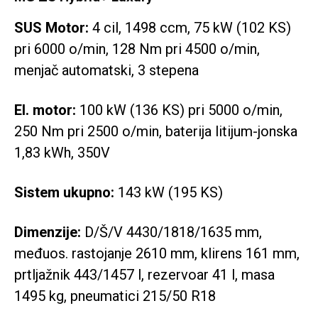
SUS Motor:
4 cil, 1498 ccm, 75 kW (102 KS)
pri 6000 o/min, 128 Nm pri 4500 o/min,
menjač automatski, 3 stepena
El. motor:
100 kW (136 KS) pri 5000 o/min,
250 Nm pri 2500 o/min, baterija litijum-jonska
1,83 kWh, 350V
Sistem ukupno:
143 kW (195 KS)
Dimenzije:
D/Š/V 4430/1818/1635 mm,
međuos. rastojanje 2610 mm, klirens 161 mm,
prtljažnik 443/1457 l, rezervoar 41 l, masa
1495 kg, pneumatici 215/50 R18