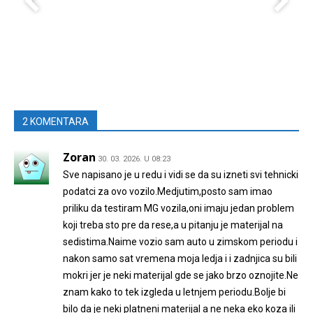
2 KOMENTARA
Zoran
30. 03. 2026. U 08:23
Sve napisano je u redu i vidi se da su izneti svi tehnicki
podatci za ovo vozilo.Medjutim,posto sam imao
priliku da testiram MG vozila,oni imaju jedan problem
koji treba sto pre da rese,a u pitanju je materijal na
sedistima.Naime vozio sam auto u zimskom periodu i
nakon samo sat vremena moja ledja i i zadnjica su bili
mokri jer je neki materijal gde se jako brzo oznojite.Ne
znam kako to tek izgleda u letnjem periodu.Bolje bi
bilo da je neki platneni materijal a ne neka eko koza ili