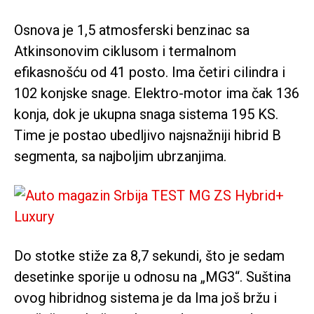
Osnova je 1,5 atmosferski benzinac sa
Atkinsonovim ciklusom i termalnom
efikasnošću od 41 posto. Ima četiri cilindra i
102 konjske snage. Elektro-motor ima čak 136
konja, dok je ukupna snaga sistema 195 KS.
Time je postao ubedljivo najsnažniji hibrid B
segmenta, sa najboljim ubrzanjima.
Do stotke stiže za 8,7 sekundi, što je sedam
desetinke sporije u odnosu na „MG3“. Suština
ovog hibridnog sistema je da Ima još bržu i