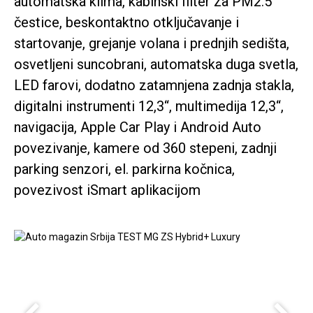
automatska klima, kabinski filter za PM2.5
čestice, beskontaktno otključavanje i
startovanje, grejanje volana i prednjih sedišta,
osvetljeni suncobrani, automatska duga svetla,
LED farovi, dodatno zatamnjena zadnja stakla,
digitalni instrumenti 12,3“, multimedija 12,3“,
navigacija, Apple Car Play i Android Auto
povezivanje, kamere od 360 stepeni, zadnji
parking senzori, el. parkirna kočnica,
povezivost iSmart aplikacijom