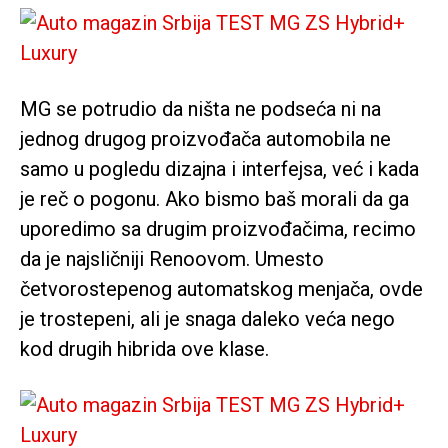
MG se potrudio da ništa ne podseća ni na
jednog drugog proizvođača automobila ne
samo u pogledu dizajna i interfejsa, već i kada
je reč o pogonu. Ako bismo baš morali da ga
uporedimo sa drugim proizvođačima, recimo
da je najsličniji Renoovom. Umesto
četvorostepenog automatskog menjača, ovde
je trostepeni, ali je snaga daleko veća nego
kod drugih hibrida ove klase.