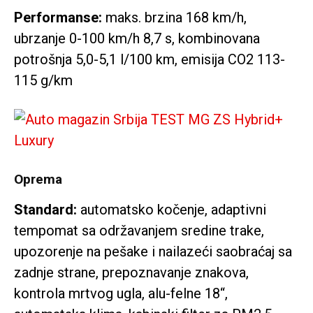
Performanse:
maks. brzina 168 km/h,
ubrzanje 0-100 km/h 8,7 s, kombinovana
potrošnja 5,0-5,1 l/100 km, emisija CO2 113-
115 g/km
Oprema
Standard:
automatsko kočenje, adaptivni
tempomat sa održavanjem sredine trake,
upozorenje na pešake i nailazeći saobraćaj sa
zadnje strane, prepoznavanje znakova,
kontrola mrtvog ugla, alu-felne 18“,