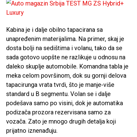
Kabina je i dalje obilno tapacirana sa
unapređenim materijalima. Na primer, skaj je
dosta bolji na sedištima i volanu, tako da se
sada gotovo uopšte ne razlikuje u odnosu na
daleko skuplje automobile. Komandna tabla je
meka celom površinom, dok su gornji delova
tapacirunga vrata tvrdi, što je manje-više
standard u B segmentu. Volan se i dalje
podešava samo po visini, dok je automatika
podizača prozora rezervisana samo za
vozača. Zato je mnogo drugih detalja koji
prijatno iznenađuju.