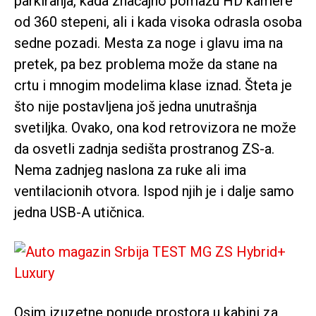
parkiranja, kada značajno pomažu HD kamere
od 360 stepeni, ali i kada visoka odrasla osoba
sedne pozadi. Mesta za noge i glavu ima na
pretek, pa bez problema može da stane na
crtu i mnogim modelima klase iznad. Šteta je
što nije postavljena još jedna unutrašnja
svetiljka. Ovako, ona kod retrovizora ne može
da osvetli zadnja sedišta prostranog ZS-a.
Nema zadnjeg naslona za ruke ali ima
ventilacionih otvora. Ispod njih je i dalje samo
jedna USB-A utičnica.
Osim izuzetne ponude prostora u kabini za