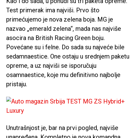
Kao i do sada, u ponudi su tri paketa opreme.
Test primerak ima najviši. Prvo što
primećujemo je nova zelena boja. MG je
nazvao „emerald zelena“, mada nas najviše
asocira na British Racing Green boju.
Povećane su i felne. Do sada su najveće bile
sedamnaestice. One ostaju u srednjem paketu
opreme, a uz najviši se isporučuju
osamnaestice, koje mu definitivno najbolje
pristaju.
Unutrašnjost je, bar na prvi pogled, najviše
unapređena. Kompletno je nova komandna