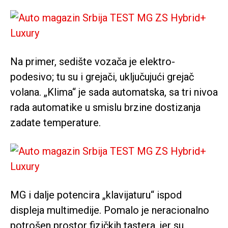
Na primer, sedište vozača je elektro-
podesivo; tu su i grejači, uključujući grejač
volana. „Klima“ je sada automatska, sa tri nivoa
rada automatike u smislu brzine dostizanja
zadate temperature.
MG i dalje potencira „klavijaturu“ ispod
displeja multimedije. Pomalo je neracionalno
potrošen prostor fizičkih tastera, jer su