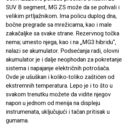
SUV B segment, MG ZS može da se pohvali i
velikim prtljažnikom. Ima policu duplog dna,
bočne pregrade sa mrežicama, kao i male
zakačaljke sa svake strane. Rezervnog točka
nema; umesto njega, kao i na „MG3 hibridu“,
nalazi se akumulator. Podsećanja radi, olovni
akumulator je i dalje neophodan za pokretanje
sistema i napajanje električnih potrošača.
Ovde je ušuškan i koliko-toliko zaštićen od
ekstremnih temperatura. Lepo je i to što u
svakom trenutku možete da vidite njegov
napon u jednom od menija na displeju
instrumenata, uključujući i tačan pritisak u
gumama.