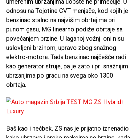
umerenim ubrzanjima uopšte ne primećuje. U
odnosu na Tojotine CVT menjače, kod kojih je
benzinac stalno na najvišim obrtajima pri
punom gasu, MG linearno podiže obrtaje sa
povećanjem brzine. U laganoj vožnji oni nisu
uslovljeni brzinom, upravo zbog snažnog
elektro-motora. Tada benzinac najčešće radi
kao generator struje, pa je zato i pri snažnijim
ubrzanjima po gradu na svega oko 1300
obrtaja.
Baš kao i hečbek, ZS nas je prijatno iznenadio
kako ubrzava i preko maksimalne brzine, kada