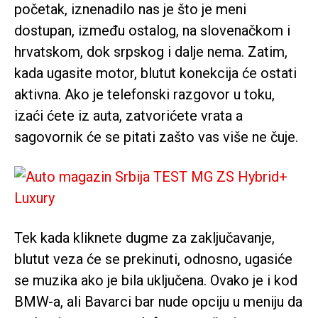
početak, iznenadilo nas je što je meni
dostupan, između ostalog, na slovenačkom i
hrvatskom, dok srpskog i dalje nema. Zatim,
kada ugasite motor, blutut konekcija će ostati
aktivna. Ako je telefonski razgovor u toku,
izaći ćete iz auta, zatvorićete vrata a
sagovornik će se pitati zašto vas više ne čuje.
Tek kada kliknete dugme za zaključavanje,
blutut veza će se prekinuti, odnosno, ugasiće
se muzika ako je bila uključena. Ovako je i kod
BMW-a, ali Bavarci bar nude opciju u meniju da