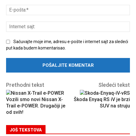
E-
poš
Int
sajt
Sačuvajte moje ime, adresu e-pošte i internet sajt za sledeći
put kada budem komentarisao.
Prethodni tekst
Sledeći tekst
Vozili smo novi Nissan X-
Škoda Enyaq RS iV je brzi
Trail e-POWER. Drugačiji je
SUV na struju
od svih!
JOŠ TEKSTOVA