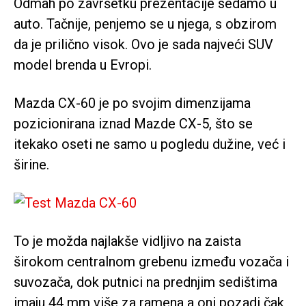
Odmah po završetku prezentacije sedamo u
auto. Tačnije, penjemo se u njega, s obzirom
da je prilično visok. Ovo je sada najveći SUV
model brenda u Evropi.
Mazda CX-60 je po svojim dimenzijama
pozicionirana iznad Mazde CX-5, što se
itekako oseti ne samo u pogledu dužine, već i
širine.
To je možda najlakše vidljivo na zaista
širokom centralnom grebenu između vozača i
suvozača, dok putnici na prednjim sedištima
imaju 44 mm više za ramena a oni pozadi čak