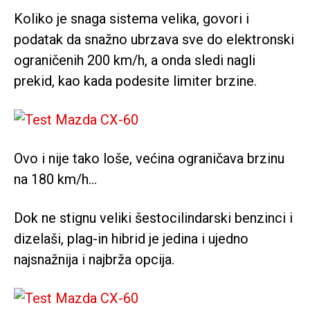
Koliko je snaga sistema velika, govori i
podatak da snažno ubrzava sve do elektronski
ograničenih 200 km/h, a onda sledi nagli
prekid, kao kada podesite limiter brzine.
Ovo i nije tako loše, većina ograničava brzinu
na 180 km/h…
Dok ne stignu veliki šestocilindarski benzinci i
dizelaši, plag-in hibrid je jedina i ujedno
najsnažnija i najbrža opcija.