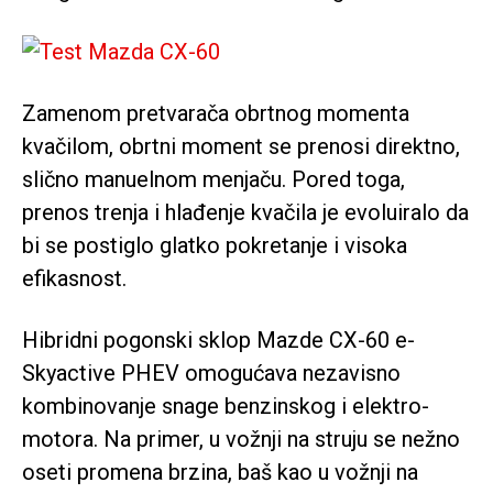
Zamenom pretvarača obrtnog momenta
kvačilom, obrtni moment se prenosi direktno,
slično manuelnom menjaču. Pored toga,
prenos trenja i hlađenje kvačila je evoluiralo da
bi se postiglo glatko pokretanje i visoka
efikasnost.
Hibridni pogonski sklop Mazde CX-60 e-
Skyactive PHEV omogućava nezavisno
kombinovanje snage benzinskog i elektro-
motora. Na primer, u vožnji na struju se nežno
oseti promena brzina, baš kao u vožnji na