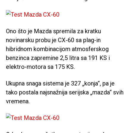
Ono što je Mazda spremila za kratku
novinarsku probu je CX-60 sa plag-in
hibridnom kombinacijom atmosferskog
benzinca zapremine 2,5 litra sa 191 KS i
elektro-motora sa 175 KS.
Ukupna snaga sistema je 327 „konja“, pa je
tako postala najsnažnija serijska „mazda“ svih
vremena.