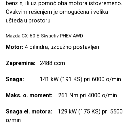
benzin, ili uz pomoć oba motora istovremeno.
Ovakvim rešenjem je omogućena i velika
ušteda u prostoru.
Mazda CX-60 E-Skyactiv PHEV AWD
Motor:
4 cilindra, uzdužno postavljen
Zapremina:
2488 ccm
Snaga:
141 kW (191 KS) pri 6000 o/min
Maks. o. moment:
261 Nm pri 4000 o/min
Snaga el. motora:
129 kW (175 KS) pri 5500
o/min