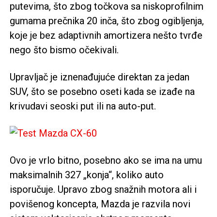
putevima, što zbog točkova sa niskoprofilnim
gumama prečnika 20 inča, što zbog ogibljenja,
koje je bez adaptivnih amortizera nešto tvrđe
nego što bismo očekivali.
Upravljač je iznenađujuće direktan za jedan
SUV, što se posebno oseti kada se izađe na
krivudavi seoski put ili na auto-put.
Ovo je vrlo bitno, posebno ako se ima na umu
maksimalnih 327 „konja“, koliko auto
isporučuje. Upravo zbog snažnih motora ali i
povišenog koncepta, Mazda je razvila novi