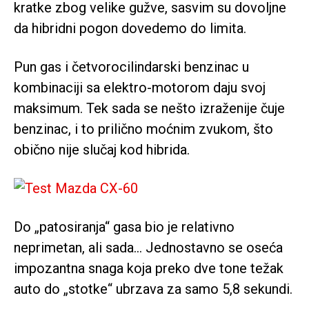
kratke zbog velike gužve, sasvim su dovoljne
da hibridni pogon dovedemo do limita.
Pun gas i četvorocilindarski benzinac u
kombinaciji sa elektro-motorom daju svoj
maksimum. Tek sada se nešto izraženije čuje
benzinac, i to prilično moćnim zvukom, što
obično nije slučaj kod hibrida.
Do „patosiranja“ gasa bio je relativno
neprimetan, ali sada… Jednostavno se oseća
impozantna snaga koja preko dve tone težak
auto do „stotke“ ubrzava za samo 5,8 sekundi.