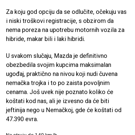
Za koju god opciju da se odlučite, očekuju vas
i niski troškovi registracije, s obzirom da
nema poreza na upotrebu motornih vozila za
hibride, makar bili i laki hibridi.
U svakom slučaju, Mazda je definitivno
obezbedila svojim kupcima maksimalan
ugođaj, praktično na nivou koji nudi čuvena
nemačka trojka i to po zaista povoljnim
cenama. Još uvek nije poznato koliko će
koštati kod nas, ali je izvesno da će biti
jeftinija nego u Nemačkoj, gde će koštati od
47.390 evra.
Na struju do 140 km/h