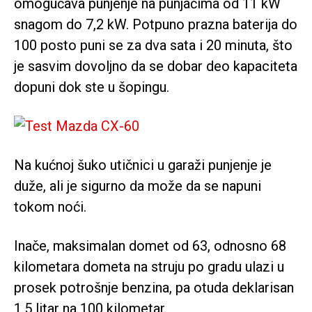
omogućava punjenje na punjačima od 11 kW
snagom do 7,2 kW. Potpuno prazna baterija do
100 posto puni se za dva sata i 20 minuta, što
je sasvim dovoljno da se dobar deo kapaciteta
dopuni dok ste u šopingu.
Na kućnoj šuko utičnici u garaži punjenje je
duže, ali je sigurno da može da se napuni
tokom noći.
Inače, maksimalan domet od 63, odnosno 68
kilometara dometa na struju po gradu ulazi u
prosek potrošnje benzina, pa otuda deklarisan
1,5 litar na 100 kilometar.