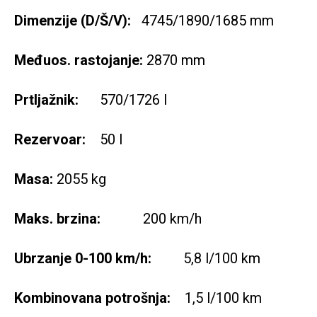
Dimenzije (D/Š/V):
4745/1890/1685 mm
Međuos. rastojanje:
2870 mm
Prtljažnik:
570/1726 l
Rezervoar:
50 l
Masa:
2055 kg
Maks. brzina:
200 km/h
Ubrzanje 0-100 km/h:
5,8 l/100 km
Kombinovana potrošnja:
1,5 l/100 km