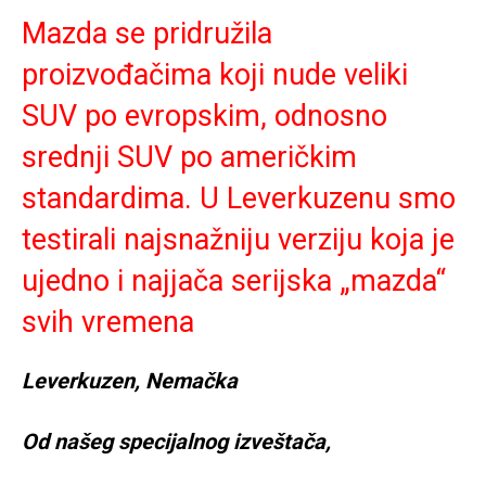
Mazda se pridružila
proizvođačima koji nude veliki
SUV po evropskim, odnosno
srednji SUV po američkim
standardima. U Leverkuzenu smo
testirali najsnažniju verziju koja je
ujedno i najjača serijska „mazda“
svih vremena
Leverkuzen, Nemačka
Od našeg specijalnog izveštača,