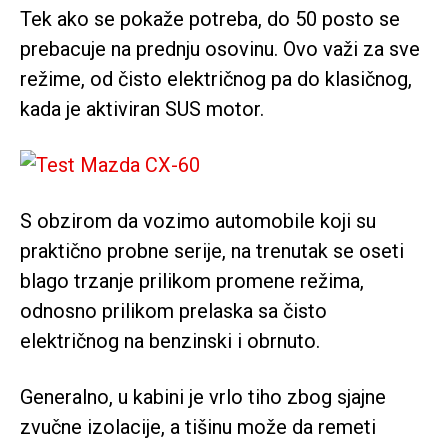
Tek ako se pokaže potreba, do 50 posto se
prebacuje na prednju osovinu. Ovo važi za sve
režime, od čisto električnog pa do klasičnog,
kada je aktiviran SUS motor.
S obzirom da vozimo automobile koji su
praktično probne serije, na trenutak se oseti
blago trzanje prilikom promene režima,
odnosno prilikom prelaska sa čisto
električnog na benzinski i obrnuto.
Generalno, u kabini je vrlo tiho zbog sjajne
zvučne izolacije, a tišinu može da remeti