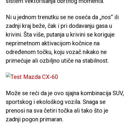
sistem vektorisanja obrtnog momenta.
Ni u jednom trenutku se ne oseća da „nos“ ili
zadnji kraj beže, čak i pri dodavanju gasa u
krivini. Šta više, putanja u krivini se koriguje
neprimetnom aktivacijom kočnice na
određenom točku, koju vozač nikako ne
primećuje ali ozbiljno utiče na stabilnost.
Može se reći da je ovo sjajna kombinacija SUV,
sportskog i ekološkog vozila. Snaga se
prenosi na sva četiri točka ali tako što je
zadnji pogon primaran.