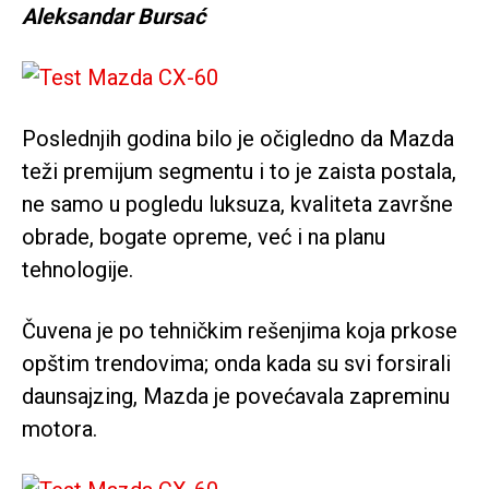
Aleksandar Bursać
Poslednjih godina bilo je očigledno da Mazda
teži premijum segmentu i to je zaista postala,
ne samo u pogledu luksuza, kvaliteta završne
obrade, bogate opreme, već i na planu
tehnologije.
Čuvena je po tehničkim rešenjima koja prkose
opštim trendovima; onda kada su svi forsirali
daunsajzing, Mazda je povećavala zapreminu
motora.