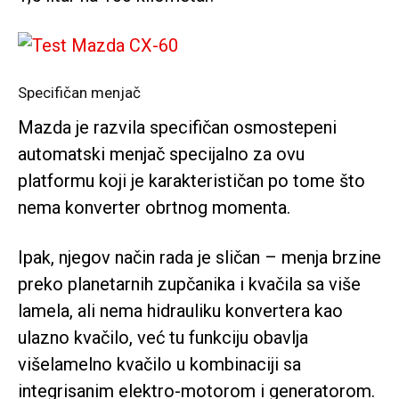
Specifičan menjač
Mazda je razvila specifičan osmostepeni
automatski menjač specijalno za ovu
platformu koji je karakterističan po tome što
nema konverter obrtnog momenta.
Ipak, njegov način rada je sličan – menja brzine
preko planetarnih zupčanika i kvačila sa više
lamela, ali nema hidrauliku konvertera kao
ulazno kvačilo, već tu funkciju obavlja
višelamelno kvačilo u kombinaciji sa
integrisanim elektro-motorom i generatorom.