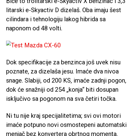
Biće to trolitarski e-Skyactiv X benzinac i 3,3
litarski e-Skyactiv D dizelaš. Oba imaju šest
cilindara i tehnologiju lakog hibrida sa
naponom od 48 volti.
Dok specifikacije za benzinca još uvek nisu
poznate, za dizelaša jesu. Imaće dva nivoa
snage. Slabiji, od 200 KS, imaće zadnji pogon,
dok će snažniji od 254 „konja“ biti dosupan
isključivo sa pogonom na sva četiri točka.
Ni tu nije kraj specijalitetima; svi ovi motori
imaće potpuno novi osmostepeni automatski
menjač bez konvertera obrtnog momenta.