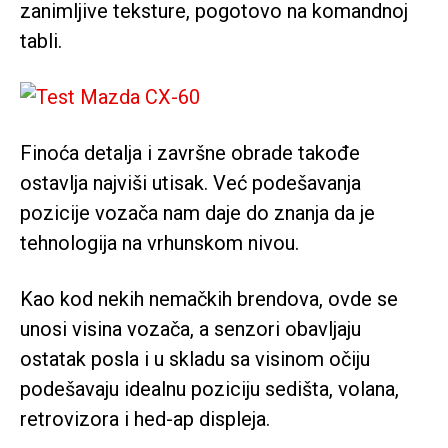
zanimljive teksture, pogotovo na komandnoj
tabli.
Finoća detalja i završne obrade takođe
ostavlja najviši utisak. Već podešavanja
pozicije vozača nam daje do znanja da je
tehnologija na vrhunskom nivou.
Kao kod nekih nemačkih brendova, ovde se
unosi visina vozača, a senzori obavljaju
ostatak posla i u skladu sa visinom očiju
podešavaju idealnu poziciju sedišta, volana,
retrovizora i hed-ap displeja.