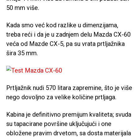
50 mm više.
Kada smo već kod razlike u dimenzijama,
treba reći i da je u zadnjem delu Mazda CX-60
veća od Mazde CX-5, pa su vrata prtljažnika
šira 35 mm.
Prtljažnik nudi 570 litara zapremine, što je više
nego dovoljno za velike količine prtljaga.
Kabina je definitivno premijum kvaliteta; svuda
su tapacirane površine uključujući i one
obložene pravim drvetom, sa dosta materijala