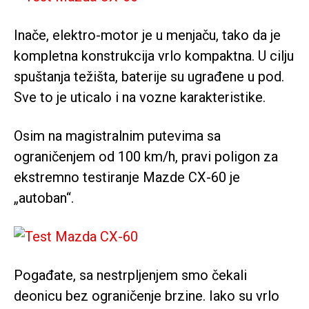
Inače, elektro-motor je u menjaču, tako da je
kompletna konstrukcija vrlo kompaktna. U cilju
spuštanja težišta, baterije su ugrađene u pod.
Sve to je uticalo i na vozne karakteristike.
Osim na magistralnim putevima sa
ograničenjem od 100 km/h, pravi poligon za
ekstremno testiranje Mazde CX-60 je
„autoban“.
Pogađate, sa nestrpljenjem smo čekali
deonicu bez ograničenje brzine. Iako su vrlo