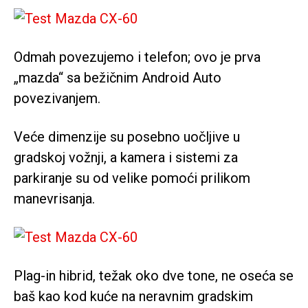
Odmah povezujemo i telefon; ovo je prva
„mazda“ sa bežičnim Android Auto
povezivanjem.
Veće dimenzije su posebno uočljive u
gradskoj vožnji, a kamera i sistemi za
parkiranje su od velike pomoći prilikom
manevrisanja.
Plag-in hibrid, težak oko dve tone, ne oseća se
baš kao kod kuće na neravnim gradskim