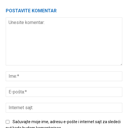
POSTAVITE KOMENTAR
Unesite
komentar:
Ime
E-
poš
Int
sajt
Sačuvajte moje ime, adresu e-pošte i internet sajt za sledeći
put kada budem komentarisao.