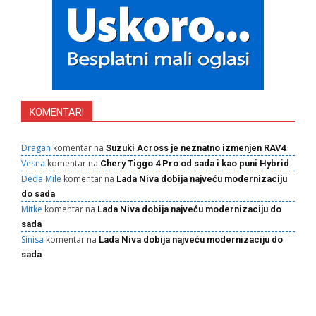
KOMENTARI
Dragan
komentar na
Suzuki Across je neznatno izmenjen RAV4
Vesna
komentar na
Chery Tiggo 4 Pro od sada i kao puni Hybrid
Deda Mile
komentar na
Lada Niva dobija najveću modernizaciju
do sada
Mitke
komentar na
Lada Niva dobija najveću modernizaciju do
sada
Sinisa
komentar na
Lada Niva dobija najveću modernizaciju do
sada