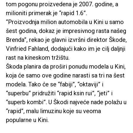
tom pogonu proizvedena je 2007. godine, a
milioniti primerak je “rapid 1.6”.
“Proizvodnja milion automobila u Kini u samo
šest godina, dokaz je impresivnog rasta našeg
Brenda”, rekao je glavni izvršni direktor Škode,
Vinfried Fahland, dodajući kako im je cilj daljnji
rast na kineskom tržištu.
Škoda planira da proširi ponudu modela u Kini,
koja će samo ove godine narasti sa tri na šest
modela. Tako će se “fabiji”, “oktaviji” i
“superbu” pridružiti “rapid ksin rui”, “jeti” i
“superb kombi”. U Škodi najveće nade polažu u
“rapid”, malu limuzinu koje su veoma
popularne u Kini.