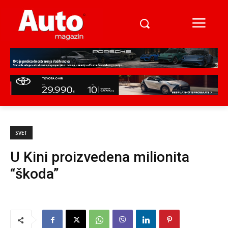
SVET
U Kini proizvedena milionita
“škoda”