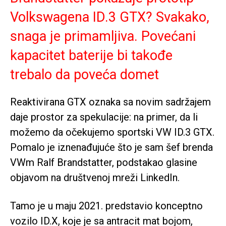
Volkswagena ID.3 GTX? Svakako,
snaga je primamljiva. Povećani
kapacitet baterije bi takođe
trebalo da poveća domet
Reaktivirana GTX oznaka sa novim sadržajem
daje prostor za spekulacije: na primer, da li
možemo da očekujemo sportski VW ID.3 GTX.
Pomalo je iznenađujuće što je sam šef brenda
VWm Ralf Brandstatter, podstakao glasine
objavom na društvenoj mreži LinkedIn.
Tamo je u maju 2021. predstavio konceptno
vozilo ID.X, koje je sa antracit mat bojom,