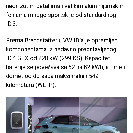
neon žutim detaljima i velikim aluminijumskim
felnama mnogo sportskije od standardnog
ID.3.
Prema Brandstatteru, VW ID.X je opremljen
komponentama iz nedavno predstavljenog
ID.4 GTX od 220 kW (299 KS). Kapacitet
baterije se povećava sa 62 na 82 kWh, a time i
domet od do sada maksimalnih 549
kilometara (WLTP).