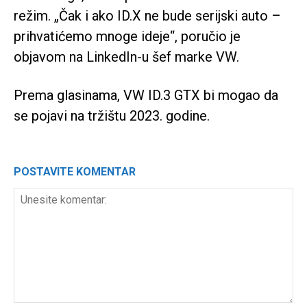
režim. „Čak i ako ID.X ne bude serijski auto –
prihvatićemo mnoge ideje“, poručio je
objavom na LinkedIn-u šef marke VW.
Prema glasinama, VW ID.3 GTX bi mogao da
se pojavi na tržištu 2023. godine.
POSTAVITE KOMENTAR