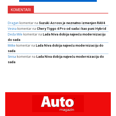
KOMENTARI
Dragan
komentar na
Suzuki Across je neznatno izmenjen RAV4
Vesna
komentar na
Chery Tiggo 4 Pro od sada i kao puni Hybrid
Deda Mile
komentar na
Lada Niva dobija najveću modernizaciju
do sada
Mitke
komentar na
Lada Niva dobija najveću modernizaciju do
sada
Sinisa
komentar na
Lada Niva dobija najveću modernizaciju do
sada