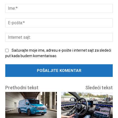
Unesite
komentar:
Ime
E-
poš
Int
sajt
Sačuvajte moje ime, adresu e-pošte i internet sajt za sledeći
put kada budem komentarisao.
Prethodni tekst
Sledeći tekst