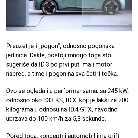
Preuzet je i „pogon”, odnosno pogonska
jedinica. Dakle, postoji mnogo toga što
sugeriše da ID.3 po prvi put ima i motor
napred, a time i pogon na sva četiri točka.
Ovo se ogleda i u performansama: sa 245 kW,
odnosno oko 333 KS, ID.X, koji je lakši za 200
kilograma u odnosu na ID.4 GTX, navodno
ubrzava do 100 km/h za 5,3 sekunde.
Pored toga, konceptni automobil ima drift