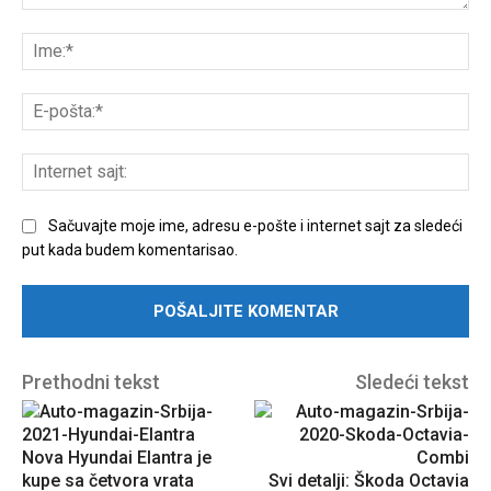
Unesite
komentar:
Ime
E-
poš
Int
sajt
Sačuvajte moje ime, adresu e-pošte i internet sajt za sledeći
put kada budem komentarisao.
Prethodni tekst
Sledeći tekst
Nova Hyundai Elantra je
kupe sa četvora vrata
Svi detalji: Škoda Octavia