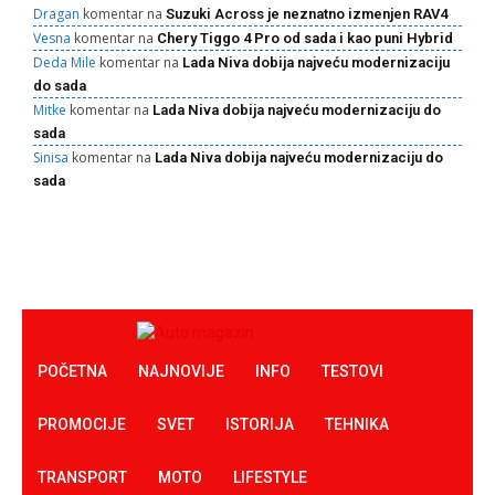
Dragan
komentar na
Suzuki Across je neznatno izmenjen RAV4
Vesna
komentar na
Chery Tiggo 4 Pro od sada i kao puni Hybrid
Deda Mile
komentar na
Lada Niva dobija najveću modernizaciju
do sada
Mitke
komentar na
Lada Niva dobija najveću modernizaciju do
sada
Sinisa
komentar na
Lada Niva dobija najveću modernizaciju do
sada
POČETNA
NAJNOVIJE
INFO
TESTOVI
PROMOCIJE
SVET
ISTORIJA
TEHNIKA
TRANSPORT
MOTO
LIFESTYLE