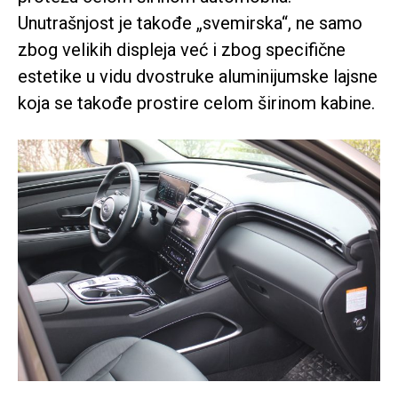
Unutrašnjost je takođe „svemirska“, ne samo
zbog velikih displeja već i zbog specifične
estetike u vidu dvostruke aluminijumske lajsne
koja se takođe prostire celom širinom kabine.