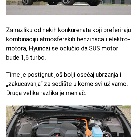
Za razliku od nekih konkurenata koji preferiraju
kombinaciju atmosferskih benzinaca i elektro-
motora, Hyundai se odlučio da SUS motor
bude 1,6 turbo.
Time je postignut još bolji osećaj ubrzanja i
„zakucavanja“ za sedište u kome svi uživamo.
Druga velika razlika je menjač.