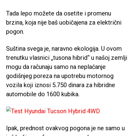
Tada lepo možete da osetite i promenu
brzina, koja nije baš uobičajena za električni
pogon.
Suština svega je, naravno ekologija. U ovom
trenutku vlasnici „tusona hibrid“ u našoj zemlji
mogu da računaju samo na neplaćanje
godišnjeg poreza na upotrebu motornog
vozila koji iznosi 5.750 dinara za hibridne
automobile do 1600 kubika.
Ipak, prednost ovakvog pogona je ne samo u