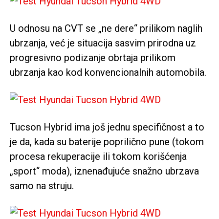
U odnosu na CVT se „ne dere“ prilikom naglih
ubrzanja, već je situacija sasvim prirodna uz
progresivno podizanje obrtaja prilikom
ubrzanja kao kod konvencionalnih automobila.
Tucson Hybrid ima još jednu specifičnost a to
je da, kada su baterije poprilično pune (tokom
procesa rekuperacije ili tokom korišćenja
„sport“ moda), iznenađujuće snažno ubrzava
samo na struju.