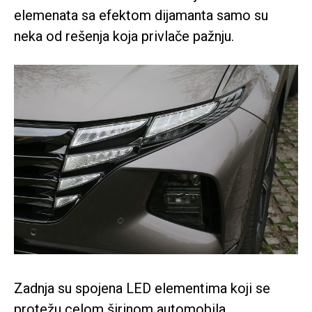
elemenata sa efektom dijamanta samo su
neka od rešenja koja privlače pažnju.
Zadnja su spojena LED elementima koji se
protežu celom širinom automobila.