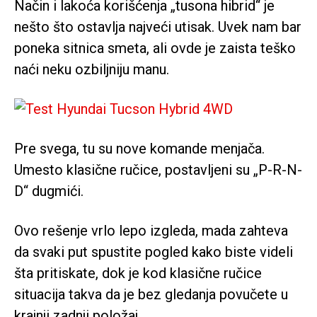
Način i lakoća korišćenja „tusona hibrid“ je
nešto što ostavlja najveći utisak. Uvek nam bar
poneka sitnica smeta, ali ovde je zaista teško
naći neku ozbiljniju manu.
Pre svega, tu su nove komande menjača.
Umesto klasične ručice, postavljeni su „P-R-N-
D“ dugmići.
Ovo rešenje vrlo lepo izgleda, mada zahteva
da svaki put spustite pogled kako biste videli
šta pritiskate, dok je kod klasične ručice
situacija takva da je bez gledanja povučete u
krajnji zadnji položaj.