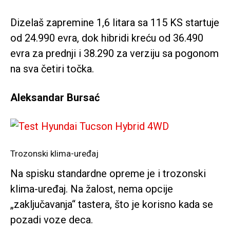
Dizelaš zapremine 1,6 litara sa 115 KS startuje
od 24.990 evra, dok hibridi kreću od 36.490
evra za prednji i 38.290 za verziju sa pogonom
na sva četiri točka.
Aleksandar Bursać
Trozonski klima-uređaj
Na spisku standardne opreme je i trozonski
klima-uređaj. Na žalost, nema opcije
„zaključavanja“ tastera, što je korisno kada se
pozadi voze deca.