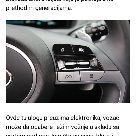
prethodim generacijama.
Ovde tu ulogu preuzima elektronika; vozač
može da odabere režim vožnje u skladu sa
vrstom podloge, kao što su sneg, blato i