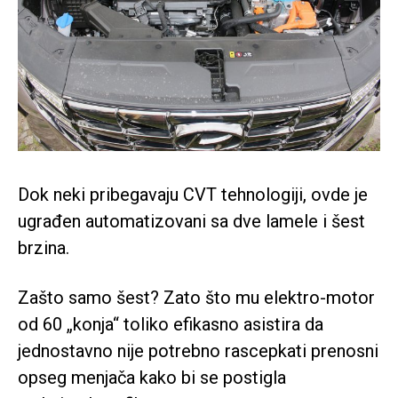
Dok neki pribegavaju CVT tehnologiji, ovde je
ugrađen automatizovani sa dve lamele i šest
brzina.
Zašto samo šest? Zato što mu elektro-motor
od 60 „konja“ toliko efikasno asistira da
jednostavno nije potrebno rascepkati prenosni
opseg menjača kako bi se postigla