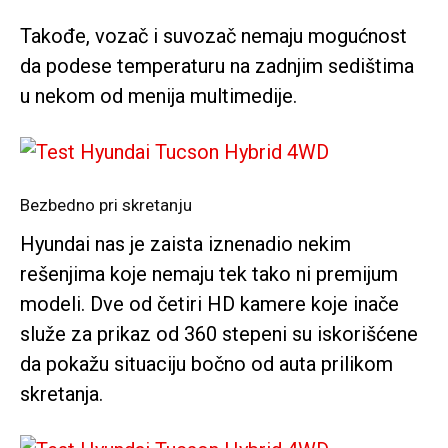
Takođe, vozač i suvozač nemaju mogućnost
da podese temperaturu na zadnjim sedištima
u nekom od menija multimedije.
Bezbedno pri skretanju
Hyundai nas je zaista iznenadio nekim
rešenjima koje nemaju tek tako ni premijum
modeli. Dve od četiri HD kamere koje inače
služe za prikaz od 360 stepeni su iskorišćene
da pokažu situaciju bočno od auta prilikom
skretanja.