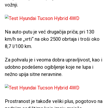
vožnji.
Na auto-putu je već drugačija priča; pri 130
km/h se „vrti“ na oko 2500 obrtaja i troši oko
8,7 l/100 km.
Za pohvalu je i veoma dobra upravljivost, kao i
udobno podešeno ogibljenje koje ne lupa i
nežno upija sitne neravnine.
Prostranost je takođe veliki plus, pogotovo na