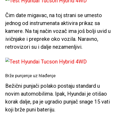
Čim date migavac, na toj strani se umesto
jednog od instrumenata aktivira prikaz sa
kamere. Na taj način vozač ima još bolji uvid u
ivičnjake i prepreke oko vozila. Naravno,
retrovizori su i dalje nezamenljivi.
Brže punjenje uz hlađenje
Bežični punjači polako postaju standard u
novim automobilima. Ipak, Hyundai je otišao
korak dalje, pa je ugradio punjač snage 15 vati
koji brže puni bateriju.