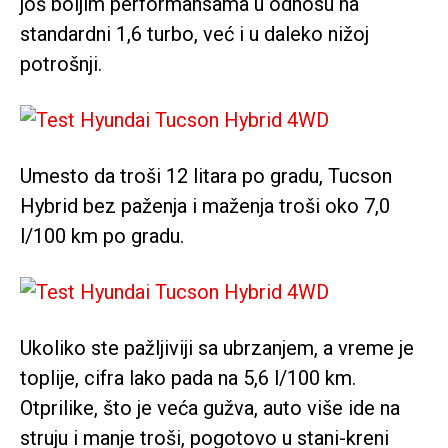
još boljim performansama u odnosu na
standardni 1,6 turbo, već i u daleko nižoj
potrošnji.
Umesto da troši 12 litara po gradu, Tucson
Hybrid bez paženja i maženja troši oko 7,0
l/100 km po gradu.
Ukoliko ste pažljiviji sa ubrzanjem, a vreme je
toplije, cifra lako pada na 5,6 l/100 km.
Otprilike, što je veća gužva, auto više ide na
struju i manje troši, pogotovo u stani-kreni