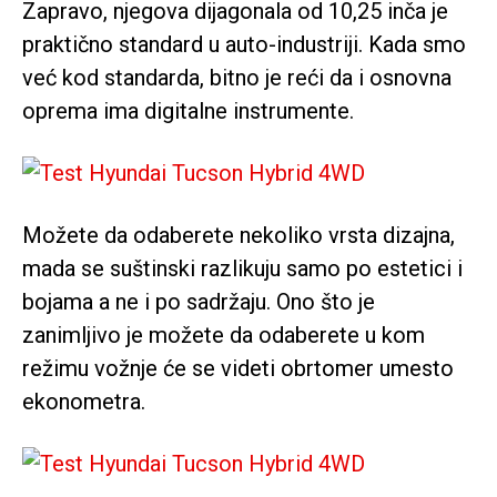
Zapravo, njegova dijagonala od 10,25 inča je
praktično standard u auto-industriji. Kada smo
već kod standarda, bitno je reći da i osnovna
oprema ima digitalne instrumente.
Možete da odaberete nekoliko vrsta dizajna,
mada se suštinski razlikuju samo po estetici i
bojama a ne i po sadržaju. Ono što je
zanimljivo je možete da odaberete u kom
režimu vožnje će se videti obrtomer umesto
ekonometra.