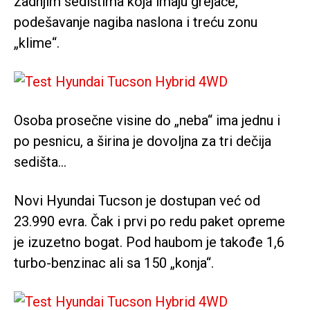
zadnjim sedištima koja imaju grejače,
podešavanje nagiba naslona i treću zonu
„klime“.
Osoba prosečne visine do „neba“ ima jednu i
po pesnicu, a širina je dovoljna za tri dečija
sedišta…
Novi Hyundai Tucson je dostupan već od
23.990 evra. Čak i prvi po redu paket opreme
je izuzetno bogat. Pod haubom je takođe 1,6
turbo-benzinac ali sa 150 „konja“.