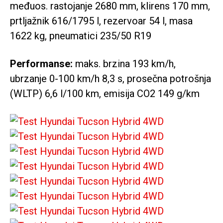
međuos. rastojanje 2680 mm, klirens 170 mm,
prtljažnik 616/1795 l, rezervoar 54 l, masa
1622 kg, pneumatici 235/50 R19
Performanse:
maks. brzina 193 km/h,
ubrzanje 0-100 km/h 8,3 s, prosečna potrošnja
(WLTP) 6,6 l/100 km, emisija CO2 149 g/km