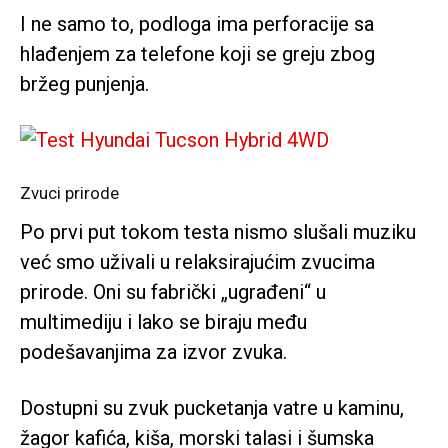
I ne samo to, podloga ima perforacije sa
hlađenjem za telefone koji se greju zbog
bržeg punjenja.
Zvuci prirode
Po prvi put tokom testa nismo slušali muziku
već smo uživali u relaksirajućim zvucima
prirode. Oni su fabrički „ugrađeni“ u
multimediju i lako se biraju među
podešavanjima za izvor zvuka.
Dostupni su zvuk pucketanja vatre u kaminu,
žagor kafića, kiša, morski talasi i šumska