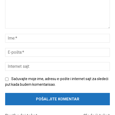
Unesite
komentar:
Ime
E-
poš
Int
sajt
Sačuvajte moje ime, adresu e-pošte i internet sajt za sledeći
put kada budem komentarisao.