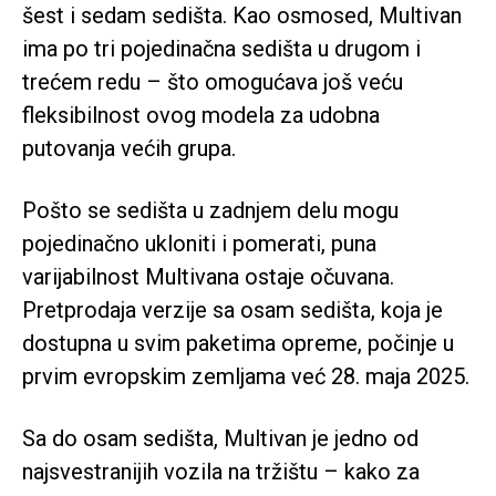
šest i sedam sedišta. Kao osmosed, Multivan
ima po tri pojedinačna sedišta u drugom i
trećem redu – što omogućava još veću
fleksibilnost ovog modela za udobna
putovanja većih grupa.
Pošto se sedišta u zadnjem delu mogu
pojedinačno ukloniti i pomerati, puna
varijabilnost Multivana ostaje očuvana.
Pretprodaja verzije sa osam sedišta, koja je
dostupna u svim paketima opreme, počinje u
prvim evropskim zemljama već 28. maja 2025.
Sa do osam sedišta, Multivan je jedno od
najsvestranijih vozila na tržištu – kako za