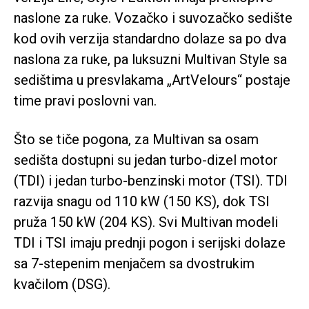
naslone za ruke. Vozačko i suvozačko sedište
kod ovih verzija standardno dolaze sa po dva
naslona za ruke, pa luksuzni Multivan Style sa
sedištima u presvlakama „ArtVelours“ postaje
time pravi poslovni van.
Što se tiče pogona, za Multivan sa osam
sedišta dostupni su jedan turbo-dizel motor
(TDI) i jedan turbo-benzinski motor (TSI). TDI
razvija snagu od 110 kW (150 KS), dok TSI
pruža 150 kW (204 KS). Svi Multivan modeli
TDI i TSI imaju prednji pogon i serijski dolaze
sa 7-stepenim menjačem sa dvostrukim
kvačilom (DSG).