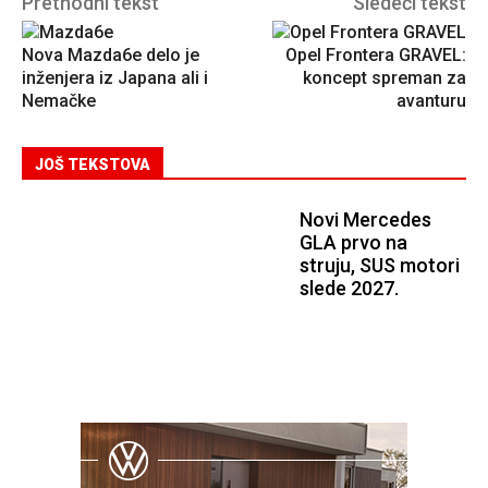
Prethodni tekst
Sledeći tekst
Nova Mazda6e delo je
Opel Frontera GRAVEL:
inženjera iz Japana ali i
koncept spreman za
Nemačke
avanturu
JOŠ TEKSTOVA
Novi Mercedes
GLA prvo na
struju, SUS motori
slede 2027.