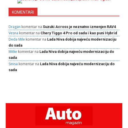
KOMENTARI
Dragan
komentar na
Suzuki Across je neznatno izmenjen RAV4
Vesna
komentar na
Chery Tiggo 4 Pro od sada i kao puni Hybrid
Deda Mile
komentar na
Lada Niva dobija najveću modernizaciju
do sada
Mitke
komentar na
Lada Niva dobija najveću modernizaciju do
sada
Sinisa
komentar na
Lada Niva dobija najveću modernizaciju do
sada