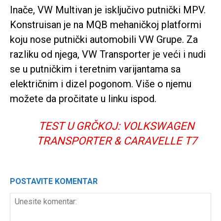
Inače, VW Multivan je isključivo putnički MPV.
Konstruisan je na MQB mehaničkoj platformi
koju nose putnički automobili VW Grupe. Za
razliku od njega, VW Transporter je veći i nudi
se u putničkim i teretnim varijantama sa
električnim i dizel pogonom. Više o njemu
možete da pročitate u linku ispod.
TEST U GRČKOJ: VOLKSWAGEN
TRANSPORTER & CARAVELLE T7
POSTAVITE KOMENTAR