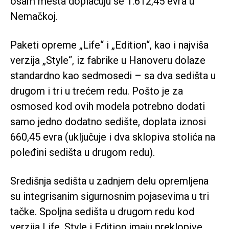
osam mesta doplaćuju se 1.612,45 evra u
Nemačkoj.
Paketi opreme „Life“ i „Edition“, kao i najviša
verzija „Style“, iz fabrike u Hanoveru dolaze
standardno kao sedmosedi – sa dva sedišta u
drugom i tri u trećem redu. Pošto je za
osmosed kod ovih modela potrebno dodati
samo jedno dodatno sedište, doplata iznosi
660,45 evra (uključuje i dva sklopiva stolića na
poleđini sedišta u drugom redu).
Središnja sedišta u zadnjem delu opremljena
su integrisanim sigurnosnim pojasevima u tri
tačke. Spoljna sedišta u drugom redu kod
verzija Life, Style i Edition imaju preklopive