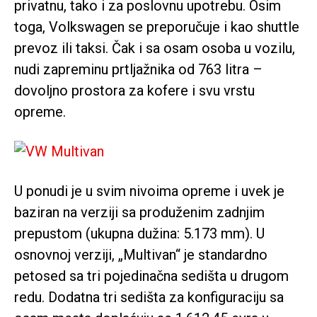
privatnu, tako i za poslovnu upotrebu. Osim
toga, Volkswagen se preporučuje i kao shuttle
prevoz ili taksi. Čak i sa osam osoba u vozilu,
nudi zapreminu prtljažnika od 763 litra –
dovoljno prostora za kofere i svu vrstu
opreme.
U ponudi je u svim nivoima opreme i uvek je
baziran na verziji sa produženim zadnjim
prepustom (ukupna dužina: 5.173 mm). U
osnovnoj verziji, „Multivan“ je standardno
petosed sa tri pojedinačna sedišta u drugom
redu. Dodatna tri sedišta za konfiguraciju sa