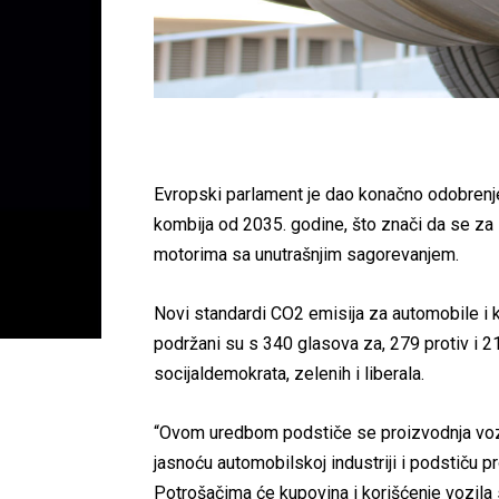
Evropski parlament je dao konačno odobrenje
kombija od 2035. godine, što znači da se za
motorima sa unutrašnjim sagorevanjem.
Novi standardi CO2 emisija za automobile i
podržani su s 340 glasova za, 279 protiv i 2
socijaldemokrata, zelenih i liberala.
“Ovom uredbom podstiče se proizvodnja vozila
jasnoću automobilskoj industriji i podstiču p
Potrošačima će kupovina i korišćenje vozila s