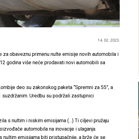
14. 02. 2023.
 za obaveznu primenu nulte emisije novih automobila i
 12 godina više neće prodavati novi automobili sa
 kombije deo su zakonskog paketa “Spremni za 55”, a
1 suzdržanim. Uredbu su podržali zastupnici
 s nultim i niskim emisijama (…) Ti ciljevi pružaju
roizvođače automobila na inovacije i ulaganja.
 nultim emisijama biti pristupačnije, a brže će se