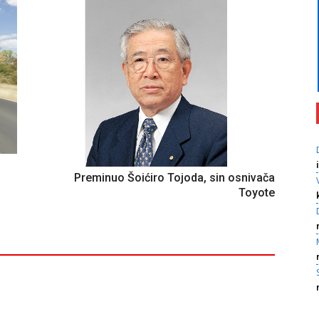
Preminuo Šoićiro Tojoda, sin osnivača
Toyote