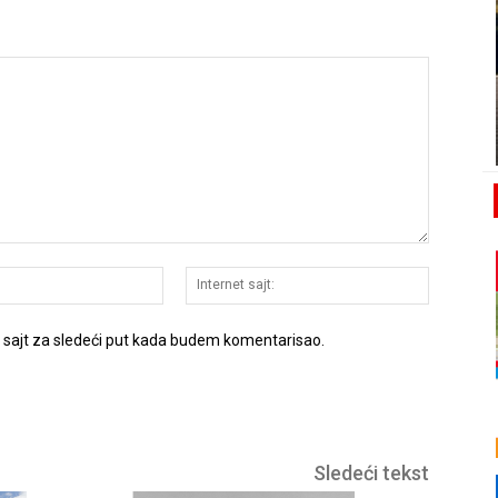
E-
Internet
pošta:*
sajt:
t sajt za sledeći put kada budem komentarisao.
Sledeći tekst