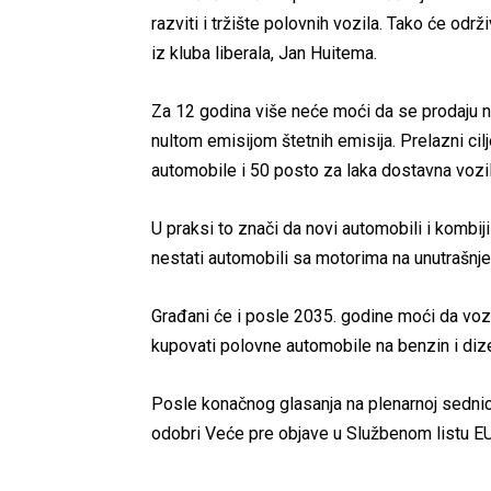
razviti i tržište polovnih vozila. Tako će odr
iz kluba liberala, Jan Huitema.
Za 12 godina više neće moći da se prodaju nov
nultom emisijom štetnih emisija. Prelazni cil
automobile i 50 posto za laka dostavna vozil
U praksi to znači da novi automobili i kombiji
nestati automobili sa motorima na unutrašnj
Građani će i posle 2035. godine moći da vo
kupovati polovne automobile na benzin i dize
Posle konačnog glasanja na plenarnoj sednic
odobri Veće pre objave u Službenom listu EU