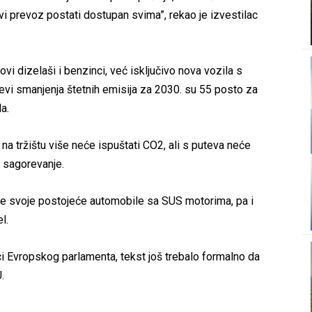
živi prevoz postati dostupan svima”, rekao je izvestilac
i dizelaši i benzinci, već isključivo nova vozila s
jevi smanjenja štetnih emisija za 2030. su 55 posto za
a.
 na tržištu više neće ispuštati CO2, ali s puteva neće
e sagorevanje.
ze svoje postojeće automobile sa SUS motorima, pa i
l.
i Evropskog parlamenta, tekst još trebalo formalno da
.