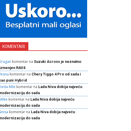
KOMENTARI
Dragan
komentar na
Suzuki Across je neznatno
izmenjen RAV4
Vesna
komentar na
Chery Tiggo 4 Pro od sada i
kao puni Hybrid
Deda Mile
komentar na
Lada Niva dobija najveću
modernizaciju do sada
Mitke
komentar na
Lada Niva dobija najveću
modernizaciju do sada
Sinisa
komentar na
Lada Niva dobija najveću
modernizaciju do sada