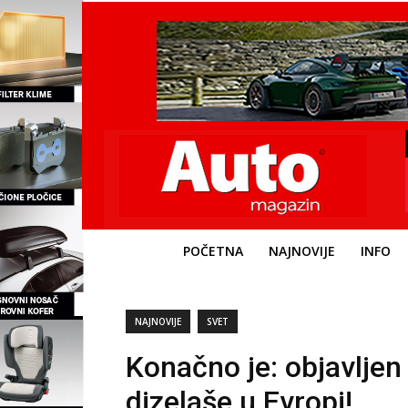
POČETNA
NAJNOVIJE
INFO
NAJNOVIJE
SVET
Konačno je: objavljen
dizelaše u Evropi!